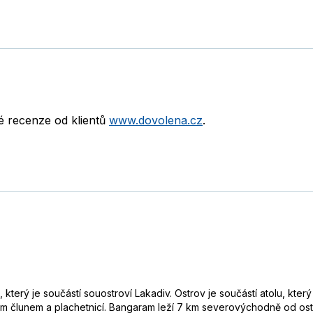
né recenze od klientů
www.dovolena.cz
.
rý je součástí souostroví Lakadiv. Ostrov je součástí atolu, který z
m člunem a plachetnicí. Bangaram leží 7 km severovýchodně od ostrov