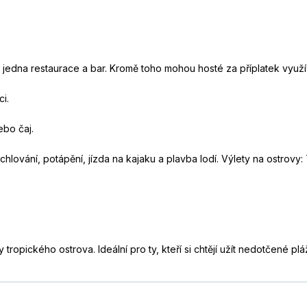
e jedna restaurace a bar. Kromě toho mohou hosté za příplatek využí
ci.
ebo čaj.
orchlování, potápění, jízda na kajaku a plavba lodí. Výlety na ostrovy:
y tropického ostrova. Ideální pro ty, kteří si chtějí užít nedotčené 