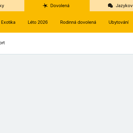
ky
Dovolená
Jazykov
Exotika
Léto 2026
Rodinná dovolená
Ubytování
ort