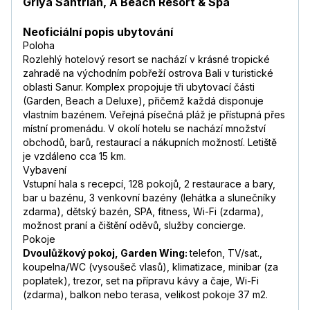
Griya Santrian, A Beach Resort & Spa
Neoficiální popis ubytování
Poloha
Rozlehlý hotelový resort se nachází v krásné tropické
zahradě na východním pobřeží ostrova Bali v turistické
oblasti Sanur. Komplex propojuje tři ubytovací části
(Garden, Beach a Deluxe), přičemž každá disponuje
vlastním bazénem. Veřejná písečná pláž je přístupná přes
místní promenádu. V okolí hotelu se nachází množství
obchodů, barů, restaurací a nákupních možností. Letiště
je vzdáleno cca 15 km.
Vybavení
Vstupní hala s recepcí, 128 pokojů, 2 restaurace a bary,
bar u bazénu, 3 venkovní bazény (lehátka a slunečníky
zdarma), dětský bazén, SPA, fitness, Wi-Fi (zdarma),
možnost praní a čištění oděvů, služby concierge.
Pokoje
Dvoulůžkový pokoj, Garden Wing:
telefon, TV/sat.,
koupelna/WC (vysoušeč vlasů), klimatizace, minibar (za
poplatek), trezor, set na přípravu kávy a čaje, Wi-Fi
(zdarma), balkon nebo terasa, velikost pokoje 37 m2.