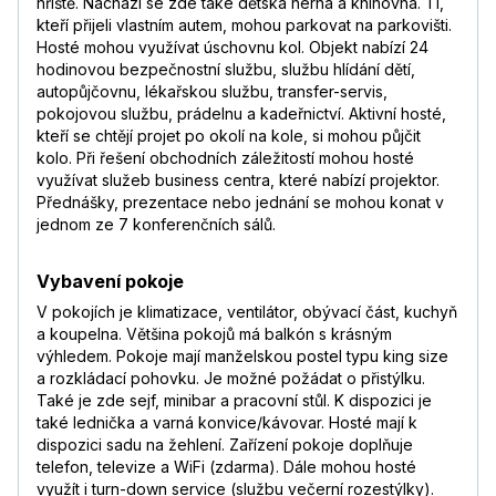
hřiště. Nachází se zde také dětská herna a knihovna. Ti,
kteří přijeli vlastním autem, mohou parkovat na parkovišti.
Hosté mohou využívat úschovnu kol. Objekt nabízí 24
hodinovou bezpečnostní službu, službu hlídání dětí,
autopůjčovnu, lékařskou službu, transfer-servis,
pokojovou službu, prádelnu a kadeřnictví. Aktivní hosté,
kteří se chtějí projet po okolí na kole, si mohou půjčit
kolo. Při řešení obchodních záležitostí mohou hosté
využívat služeb business centra, které nabízí projektor.
Přednášky, prezentace nebo jednání se mohou konat v
jednom ze 7 konferenčních sálů.
Vybavení pokoje
V pokojích je klimatizace, ventilátor, obývací část, kuchyň
a koupelna. Většina pokojů má balkón s krásným
výhledem. Pokoje mají manželskou postel typu king size
a rozkládací pohovku. Je možné požádat o přistýlku.
Také je zde sejf, minibar a pracovní stůl. K dispozici je
také lednička a varná konvice/kávovar. Hosté mají k
dispozici sadu na žehlení. Zařízení pokoje doplňuje
telefon, televize a WiFi (zdarma). Dále mohou hosté
využít i turn-down service (službu večerní rozestýlky).