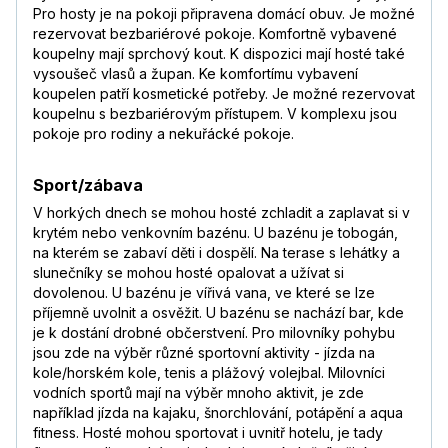
Pro hosty je na pokoji připravena domácí obuv. Je možné
rezervovat bezbariérové pokoje. Komfortně vybavené
koupelny mají sprchový kout. K dispozici mají hosté také
vysoušeč vlasů a župan. Ke komfortímu vybavení
koupelen patří kosmetické potřeby. Je možné rezervovat
koupelnu s bezbariérovým přístupem. V komplexu jsou
pokoje pro rodiny a nekuřácké pokoje.
Sport/zábava
V horkých dnech se mohou hosté zchladit a zaplavat si v
krytém nebo venkovním bazénu. U bazénu je tobogán,
na kterém se zabaví děti i dospělí. Na terase s lehátky a
slunečníky se mohou hosté opalovat a užívat si
dovolenou. U bazénu je vířivá vana, ve které se lze
příjemně uvolnit a osvěžit. U bazénu se nachází bar, kde
je k dostání drobné občerstvení. Pro milovníky pohybu
jsou zde na výběr různé sportovní aktivity - jízda na
kole/horském kole, tenis a plážový volejbal. Milovníci
vodních sportů mají na výběr mnoho aktivit, je zde
například jízda na kajaku, šnorchlování, potápění a aqua
fitness. Hosté mohou sportovat i uvnitř hotelu, je tady