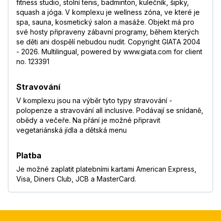
fitness studio, stolní tenis, badminton, kulečník, šipky,
squash a jóga. V komplexu je wellness zóna, ve které je
spa, sauna, kosmetický salon a masáže. Objekt má pro
své hosty připraveny zábavní programy, během kterých
se děti ani dospělí nebudou nudit. Copyright GIATA 2004
- 2026. Multilingual, powered by www.giata.com for client
no. 123391
Stravování
V komplexu jsou na výběr tyto typy stravování -
polopenze a stravování all inclusive. Podávají se snídaně,
obědy a večeře. Na přání je možné připravit
vegetariánská jídla a dětská menu
Platba
Je možné zaplatit platebními kartami American Express,
Visa, Diners Club, JCB a MasterCard.