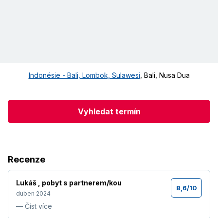
Indonésie - Bali, Lombok, Sulawesi
,
Bali
,
Nusa Dua
Vyhledat termín
Recenze
Lukáš
,
pobyt s partnerem/kou
8,6
/
10
duben 2024
—
Číst více