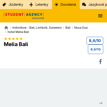
Jízdenky
Letenky
Dovolená
Jazykové p
Indonésie - Bali, Lombok, Sulawesi
Bali
Nusa Dua
hotel Melia Bali
8,6
/
10
Melia Bali
8,6
/
10