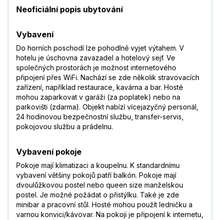
Neoficiální popis ubytování
Vybavení
Do horních poschodí lze pohodlně vyjet výtahem. V
hotelu je úschovna zavazadel a hotelový sejf. Ve
společných prostorách je možnost internetového
připojení přes WiFi. Nachází se zde několik stravovacích
zařízení, například restaurace, kavárna a bar. Hosté
mohou zaparkovat v garáži (za poplatek) nebo na
parkovišti (zdarma). Objekt nabízí vícejazyčný personál,
24 hodinovou bezpečnostní službu, transfer-servis,
pokojovou službu a prádelnu.
Vybavení pokoje
Pokoje mají klimatizaci a koupelnu. K standardnímu
vybavení většiny pokojů patří balkón. Pokoje mají
dvoulůžkovou postel nebo queen size manželskou
postel. Je možné požádat o přistýlku. Také je zde
minibar a pracovní stůl. Hosté mohou použít ledničku a
varnou konvici/kávovar. Na pokoji je připojení k internetu,