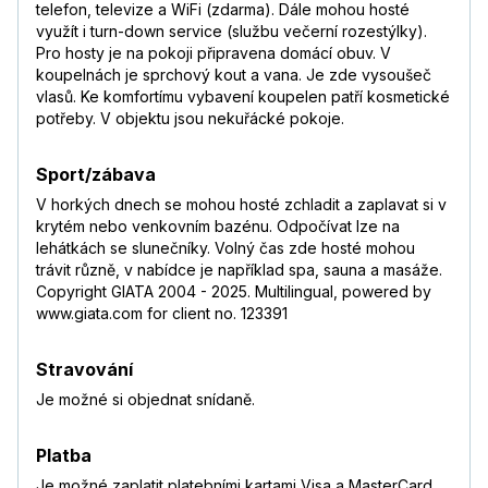
telefon, televize a WiFi (zdarma). Dále mohou hosté
využít i turn-down service (službu večerní rozestýlky).
Pro hosty je na pokoji připravena domácí obuv. V
koupelnách je sprchový kout a vana. Je zde vysoušeč
vlasů. Ke komfortímu vybavení koupelen patří kosmetické
potřeby. V objektu jsou nekuřácké pokoje.
Sport/zábava
V horkých dnech se mohou hosté zchladit a zaplavat si v
krytém nebo venkovním bazénu. Odpočívat lze na
lehátkách se slunečníky. Volný čas zde hosté mohou
trávit různě, v nabídce je například spa, sauna a masáže.
Copyright GIATA 2004 - 2025. Multilingual, powered by
www.giata.com for client no. 123391
Stravování
Je možné si objednat snídaně.
Platba
Je možné zaplatit platebními kartami Visa a MasterCard.