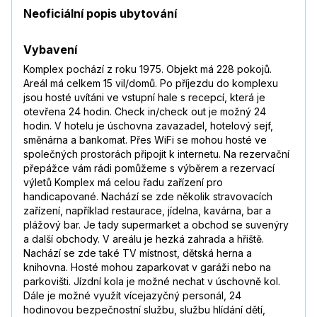
Neoficiální popis ubytování
Vybavení
Komplex pochází z roku 1975. Objekt má 228 pokojů.
Areál má celkem 15 vil/domů. Po příjezdu do komplexu
jsou hosté uvítáni ve vstupní hale s recepcí, která je
otevřena 24 hodin. Check in/check out je možný 24
hodin. V hotelu je úschovna zavazadel, hotelový sejf,
směnárna a bankomat. Přes WiFi se mohou hosté ve
společných prostorách připojit k internetu. Na rezervační
přepážce vám rádi pomůžeme s výběrem a rezervací
výletů Komplex má celou řadu zařízení pro
handicapované. Nachází se zde několik stravovacích
zařízení, například restaurace, jídelna, kavárna, bar a
plážový bar. Je tady supermarket a obchod se suvenýry
a další obchody. V areálu je hezká zahrada a hřiště.
Nachází se zde také TV místnost, dětská herna a
knihovna. Hosté mohou zaparkovat v garáži nebo na
parkovišti. Jízdní kola je možné nechat v úschovně kol.
Dále je možné využít vícejazyčný personál, 24
hodinovou bezpečnostní službu, službu hlídání dětí,