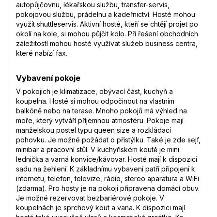
autopůjčovnu, lékařskou službu, transfer-servis,
pokojovou službu, prádelnu a kadeřnictví. Hosté mohou
využít shuttleservis. Aktivní hosté, kteří se chtějí projet po
okolí na kole, si mohou půjčit kolo. Při řešení obchodních
záležitostí mohou hosté využívat služeb business centra,
které nabízí fax.
Vybavení pokoje
V pokojích je klimatizace, obývací část, kuchyň a
koupelna. Hosté si mohou odpočinout na vlastním
balkóně nebo na terase. Mnoho pokojů má výhled na
moře, který vytváří příjemnou atmosféru. Pokoje mají
manželskou postel typu queen size a rozkládací
pohovku. Je možné požádat o přistýlku. Také je zde sejf,
minibar a pracovní stůl. V kuchyňském koutě je mini
lednička a varná konvice/kávovar. Hosté mají k dispozici
sadu na žehlení. K základnímu vybavení patří připojení k
internetu, telefon, televize, rádio, stereo aparatura a WiFi
(zdarma). Pro hosty je na pokoji připravena domácí obuv.
Je možné rezervovat bezbariérové pokoje. V
koupelnách je sprchový kout a vana. K dispozici mají