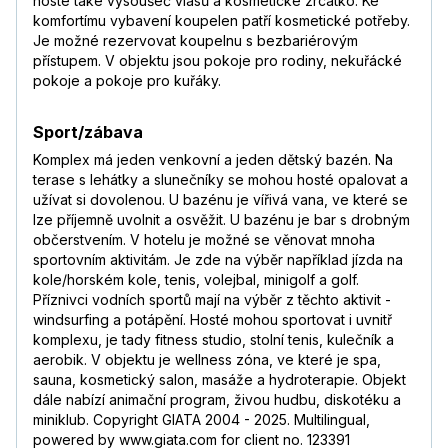
hosté také vysoušeč vlasů a kosmetické zrcátko. Ke
komfortímu vybavení koupelen patří kosmetické potřeby.
Je možné rezervovat koupelnu s bezbariérovým
přístupem. V objektu jsou pokoje pro rodiny, nekuřácké
pokoje a pokoje pro kuřáky.
Sport/zábava
Komplex má jeden venkovní a jeden dětský bazén. Na
terase s lehátky a slunečníky se mohou hosté opalovat a
užívat si dovolenou. U bazénu je vířivá vana, ve které se
lze příjemně uvolnit a osvěžit. U bazénu je bar s drobným
občerstvením. V hotelu je možné se věnovat mnoha
sportovním aktivitám. Je zde na výběr například jízda na
kole/horském kole, tenis, volejbal, minigolf a golf.
Příznivci vodních sportů mají na výběr z těchto aktivit -
windsurfing a potápění. Hosté mohou sportovat i uvnitř
komplexu, je tady fitness studio, stolní tenis, kulečník a
aerobik. V objektu je wellness zóna, ve které je spa,
sauna, kosmetický salon, masáže a hydroterapie. Objekt
dále nabízí animační program, živou hudbu, diskotéku a
miniklub. Copyright GIATA 2004 - 2025. Multilingual,
powered by www.giata.com for client no. 123391