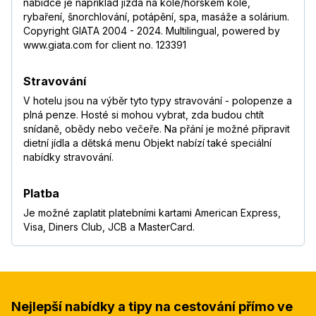
nabídce je například jízda na kole/horském kole,
rybaření, šnorchlování, potápění, spa, masáže a solárium.
Copyright GIATA 2004 - 2024. Multilingual, powered by
www.giata.com for client no. 123391
Stravování
V hotelu jsou na výběr tyto typy stravování - polopenze a
plná penze. Hosté si mohou vybrat, zda budou chtít
snídaně, obědy nebo večeře. Na přání je možné připravit
dietní jídla a dětská menu Objekt nabízí také speciální
nabídky stravování.
Platba
Je možné zaplatit platebními kartami American Express,
Visa, Diners Club, JCB a MasterCard.
Nejlepší nabídky a tipy na cestování přímo ve