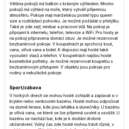
Většina pokojů má balkón s krásným výhledem. Mnoho
pokojů má výhled na moře, který vytváří příjemnou
atmosféru. Pokoje mají manželskou postel typu queen
size a rozkládací pohovku. Je možné požádat o přistýlku.
Také je zde sejf, minibar a pracovní stůl. Na pokoji je
připojení k internetu, telefon, televize a WiFi. Pro hosty je
na pokoji připravena domácí obuv. Je možné rezervovat
bezbariérové pokoje. V koupelnách je sprchový kout,
vana, vířivá vana a bidet. K dispozici mají hosté také
vysoušeč vlasů a telefon. V koupelnách najdou hosté
kosmetické potřeby. Je možné rezervovat koupelnu s
bezbariérovým přístupem. V objektu jsou pokoje pro
rodiny a nekuřácké pokoje.
Sport/zábava
V horkých dnech se mohou hosté zchladit a zaplavat si v
krytém nebo venkovním bazénu. Hosté mohou odpočívat
na slunné terase, kde jsou lehátka a slunečníky. U bazénu
je vířivá vana, ve které se lze příjemně uvolnit a osvěžit. U
bazénu se nachází bar, kde je k dostání drobné
občerstvení. Volný čas zde hosté mohou trávit různě, v