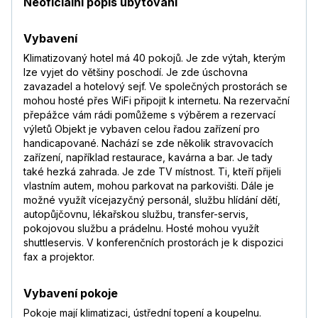
Neoficiální popis ubytování
Vybavení
Klimatizovaný hotel má 40 pokojů. Je zde výtah, kterým
lze vyjet do většiny poschodí. Je zde úschovna
zavazadel a hotelový sejf. Ve společných prostorách se
mohou hosté přes WiFi připojit k internetu. Na rezervační
přepážce vám rádi pomůžeme s výběrem a rezervací
výletů Objekt je vybaven celou řadou zařízení pro
handicapované. Nachází se zde několik stravovacích
zařízení, například restaurace, kavárna a bar. Je tady
také hezká zahrada. Je zde TV místnost. Ti, kteří přijeli
vlastním autem, mohou parkovat na parkovišti. Dále je
možné využít vícejazyčný personál, službu hlídání dětí,
autopůjčovnu, lékařskou službu, transfer-servis,
pokojovou službu a prádelnu. Hosté mohou využít
shuttleservis. V konferenčních prostorách je k dispozici
fax a projektor.
Vybavení pokoje
Pokoje mají klimatizaci, ústřední topení a koupelnu.