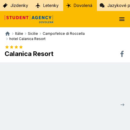
Jízdenky
Letenky
Dovolená
Jazykové p
Itálie
Sicílie
Campofelice di Roccella
hotel Calanica Resort
Calanica Resort