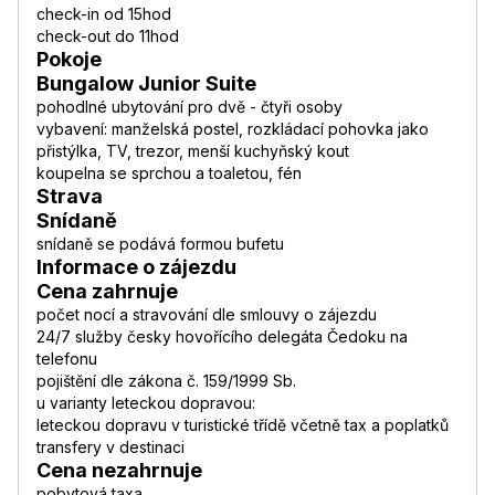
check-in od 15hod
check-out do 11hod
Pokoje
Bungalow Junior Suite
pohodlné ubytování pro dvě - čtyři osoby
vybavení: manželská postel, rozkládací pohovka jako
přistýlka, TV, trezor, menší kuchyňský kout
koupelna se sprchou a toaletou, fén
Strava
Snídaně
snídaně se podává formou bufetu
Informace o zájezdu
Cena zahrnuje
počet nocí a stravování dle smlouvy o zájezdu
24/7 služby česky hovořícího delegáta Čedoku na
telefonu
pojištění dle zákona č. 159/1999 Sb.
u varianty leteckou dopravou:
leteckou dopravu v turistické třídě včetně tax a poplatků
transfery v destinaci
Cena nezahrnuje
pobytová taxa