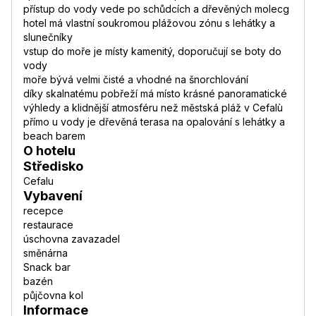
přístup do vody vede po schůdcích a dřevěných molecg
hotel má vlastní soukromou plážovou zónu s lehátky a
slunečníky
vstup do moře je místy kamenitý, doporučují se boty do
vody
moře bývá velmi čisté a vhodné na šnorchlování
díky skalnatému pobřeží má místo krásné panoramatické
výhledy a klidnější atmosféru než městská pláž v Cefalù
přímo u vody je dřevěná terasa na opalování s lehátky a
beach barem
O hotelu
Středisko
Cefalu
Vybavení
recepce
restaurace
úschovna zavazadel
směnárna
Snack bar
bazén
půjčovna kol
Informace