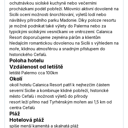
ochutnávkou sicilské kuchyně nebo večerními
procházkami podél pobřeží. Milovníci aktivní dovolené na
Sicílii ocení možnosti šnorchlování, výletů lodí nebo
návštěvy přírodního parku Madonie. Díky poloze resortu
je možné podnikat také výlety do Palerma nebo za
typickými sicilskými vesničkami ve vnitrozemí. Calanica
Resort doporučujeme zejména párům a klientům
hledajícím romantickou dovolenou na Sicílii s výhledem na
moře, klidnou atmosférou a snadným přístupem do
historického Cefalù.
Poloha hotelu
Vzdálenost od letiště
letiště Palermo cca 100km
Okolí
okolí hotelu Calanica Resort patří k nejhezčím částem
severní Sicílie a kombinuje klidné pobřeží, historické
město Cefalù i možnosti výletů do přírody
resort leží přímo nad Tyrhénským mořem asi 1,5 km od
centra Cefalù
Pláž
Hotelová pláž
spíše menší kamenitá a skalnatá pláž