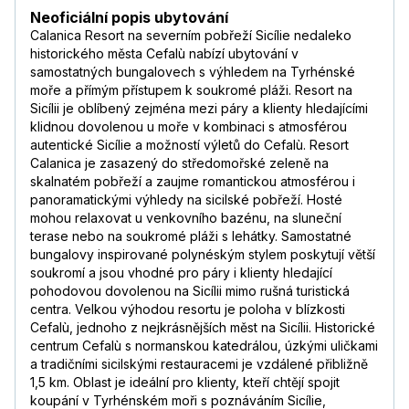
Neoficiální popis ubytování
Calanica Resort na severním pobřeží Sicílie nedaleko
historického města Cefalù nabízí ubytování v
samostatných bungalovech s výhledem na Tyrhénské
moře a přímým přístupem k soukromé pláži. Resort na
Sicílii je oblíbený zejména mezi páry a klienty hledajícími
klidnou dovolenou u moře v kombinaci s atmosférou
autentické Sicílie a možností výletů do Cefalù. Resort
Calanica je zasazený do středomořské zeleně na
skalnatém pobřeží a zaujme romantickou atmosférou i
panoramatickými výhledy na sicilské pobřeží. Hosté
mohou relaxovat u venkovního bazénu, na sluneční
terase nebo na soukromé pláži s lehátky. Samostatné
bungalovy inspirované polynéským stylem poskytují větší
soukromí a jsou vhodné pro páry i klienty hledající
pohodovou dovolenou na Sicílii mimo rušná turistická
centra. Velkou výhodou resortu je poloha v blízkosti
Cefalù, jednoho z nejkrásnějších měst na Sicílii. Historické
centrum Cefalù s normanskou katedrálou, úzkými uličkami
a tradičními sicilskými restauracemi je vzdálené přibližně
1,5 km. Oblast je ideální pro klienty, kteří chtějí spojit
koupání v Tyrhénském moři s poznáváním Sicílie,