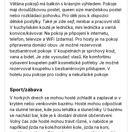
Většina pokojů má balkón s krásným výhledem. Pokoje
mají dvoulůžkovou postel, queen size manželskou postel
nebo rozkládací pohovku. Pro děti jsou k dispozici
dětské postýlky. Také je zde sejf, minibar a pracovní stůl.
V kuchyňském koutě je lednička, mini lednička a varná
konvice/kávovar. Na pokoji je připojení k internetu,
telefon, televize a WiFi (zdarma). Pro hosty je na pokoji
připravena domácí obuv. Je možné rezervovat
bezbariérové pokoje. V koupelnách je sprchový kout,
vana a bidet. Je zde vysoušeč vlasů. Ke komfortímu
vybavení koupelen patří kosmetické potřeby. Je možné
rezervovat koupelnu s bezbariérovým přístupem. V
hotelu jsou pokoje pro rodiny a nekuřácké pokoje.
Sport/zábava
V horkých dnech se mohou hosté zchladit a zaplavat si v
krytém nebo venkovním bazénu. Hosté mohou odpočívat
na slunné terase, kde jsou lehátka a slunečníky. U bazénu
se nachází bar, kde je k dostání drobné občerstvení.
Volný čas zde hosté mohou trávit různě, v nabídce je
například jízda na kole/horském kole, jízda na koni,