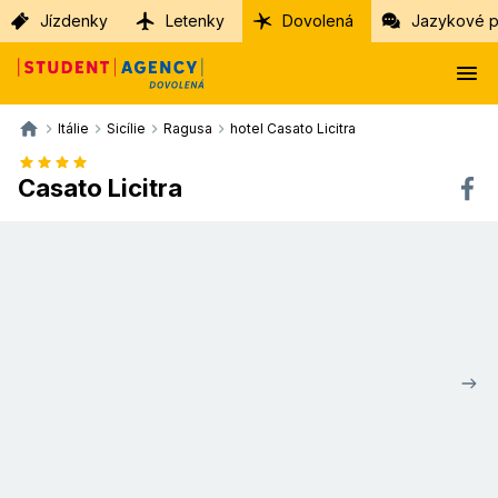
Jízdenky
Letenky
Dovolená
Jazykové p
Itálie
Sicílie
Ragusa
hotel Casato Licitra
Casato Licitra