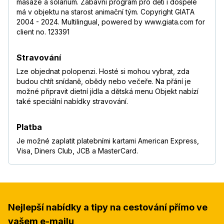
masáže a solárium. Zábavní program pro děti i dospělé
má v objektu na starost animační tým. Copyright GIATA
2004 - 2024. Multilingual, powered by www.giata.com for
client no. 123391
Stravování
Lze objednat polopenzi. Hosté si mohou vybrat, zda
budou chtít snídaně, obědy nebo večeře. Na přání je
možné připravit dietní jídla a dětská menu Objekt nabízí
také speciální nabídky stravování.
Platba
Je možné zaplatit platebními kartami American Express,
Visa, Diners Club, JCB a MasterCard.
Nejlepší nabídky a tipy na cestování přímo ve
vašem e-mailu