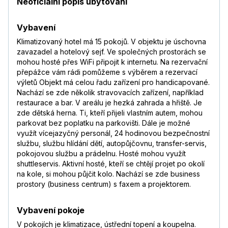
Neoficiální popis ubytování
Vybavení
Klimatizovaný hotel má 15 pokojů. V objektu je úschovna
zavazadel a hotelový sejf. Ve společných prostorách se
mohou hosté přes WiFi připojit k internetu. Na rezervační
přepážce vám rádi pomůžeme s výběrem a rezervací
výletů Objekt má celou řadu zařízení pro handicapované.
Nachází se zde několik stravovacích zařízení, například
restaurace a bar. V areálu je hezká zahrada a hřiště. Je
zde dětská herna. Ti, kteří přijeli vlastním autem, mohou
parkovat bez poplatku na parkovišti. Dále je možné
využít vícejazyčný personál, 24 hodinovou bezpečnostní
službu, službu hlídání dětí, autopůjčovnu, transfer-servis,
pokojovou službu a prádelnu. Hosté mohou využít
shuttleservis. Aktivní hosté, kteří se chtějí projet po okolí
na kole, si mohou půjčit kolo. Nachází se zde business
prostory (business centrum) s faxem a projektorem.
Vybavení pokoje
V pokojích je klimatizace, ústřední topení a koupelna.