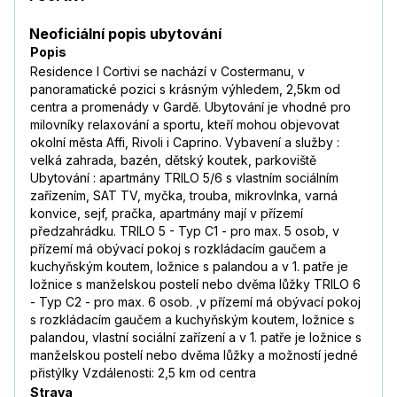
Neoficiální popis ubytování
Popis
Residence I Cortivi se nachází v Costermanu, v
panoramatické pozici s krásným výhledem, 2,5km od
centra a promenády v Gardě. Ubytování je vhodné pro
milovníky relaxování a sportu, kteří mohou objevovat
okolní města Affi, Rivoli i Caprino. Vybavení a služby :
velká zahrada, bazén, dětský koutek, parkoviště
Ubytování : apartmány TRILO 5/6 s vlastním sociálním
zařízením, SAT TV, myčka, trouba, mikrovlnka, varná
konvice, sejf, pračka, apartmány mají v přízemí
předzahrádku. TRILO 5 - Typ C1 - pro max. 5 osob, v
přízemí má obývací pokoj s rozkládacím gaučem a
kuchyňským koutem, ložnice s palandou a v 1. patře je
ložnice s manželskou postelí nebo dvěma lůžky TRILO 6
- Typ C2 - pro max. 6 osob. ,v přízemí má obývací pokoj
s rozkládacím gaučem a kuchyňským koutem, ložnice s
palandou, vlastní sociální zařízení a v 1. patře je ložnice s
manželskou postelí nebo dvěma lůžky a možností jedné
přistýlky Vzdálenosti: 2,5 km od centra
Strava