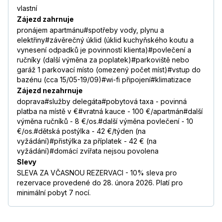
vlastní
Zájezd zahrnuje
pronájem apartmánu#spotřeby vody, plynu a
elektřiny#závěrečný úklid (úklid kuchyňského koutu a
vynesení odpadků je povinností klienta)#povlečení a
ručníky (další výměna za poplatek)#parkoviště nebo
garáž 1 parkovací místo (omezený počet míst)#vstup do
bazénu (cca 15/05-19/09)#wi-fi připojení#klimatizace
Zájezd nezahrnuje
doprava#služby delegáta#pobytová taxa - povinná
platba na místě v €#vratná kauce - 100 €/apartmán#další
výměna ručníků - 8 €/os.#další výměna povlečení - 10
€/os.#dětská postýlka - 42 €/týden (na
vyžádání)#přistýlka za příplatek - 42 € (na
vyžádání)#domácí zvířata nejsou povolena
Slevy
SLEVA ZA VČASNOU REZERVACI - 10% sleva pro
rezervace provedené do 28. února 2026. Platí pro
minimální pobyt 7 nocí.