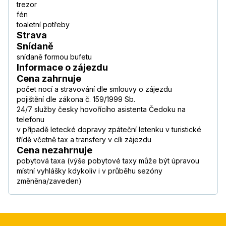
trezor
fén
toaletní potřeby
Strava
Snídaně
snídaně formou bufetu
Informace o zájezdu
Cena zahrnuje
počet nocí a stravování dle smlouvy o zájezdu
pojištění dle zákona č. 159/1999 Sb.
24/7 služby česky hovořícího asistenta Čedoku na
telefonu
v případě letecké dopravy zpáteční letenku v turistické
třídě včetně tax a transfery v cíli zájezdu
Cena nezahrnuje
pobytová taxa (výše pobytové taxy může být úpravou
místní vyhlášky kdykoliv i v průběhu sezóny
změněna/zaveden)