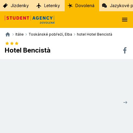
Jízdenky
Letenky
Dovolená
Jazykové p
Itálie
Toskánské pobřeží, Elba
hotel Hotel Bencistà
Hotel Bencistà