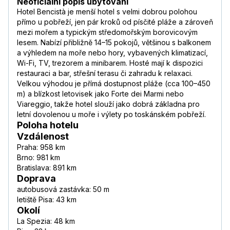
Neoficiální popis ubytování
Hotel Bencistà je menší hotel s velmi dobrou polohou
přímo u pobřeží, jen pár kroků od písčité pláže a zároveň
mezi mořem a typickým středomořským borovicovým
lesem. Nabízí přibližně 14–15 pokojů, většinou s balkonem
a výhledem na moře nebo hory, vybavených klimatizací,
Wi-Fi, TV, trezorem a minibarem. Hosté mají k dispozici
restauraci a bar, střešní terasu či zahradu k relaxaci.
Velkou výhodou je přímá dostupnost pláže (cca 100–450
m) a blízkost letovisek jako Forte dei Marmi nebo
Viareggio, takže hotel slouží jako dobrá základna pro
letní dovolenou u moře i výlety po toskánském pobřeží.
Poloha hotelu
Vzdálenost
Praha: 958 km
Brno: 981 km
Bratislava: 891 km
Doprava
autobusová zastávka: 50 m
letiště Pisa: 43 km
Okolí
La Spezia: 48 km