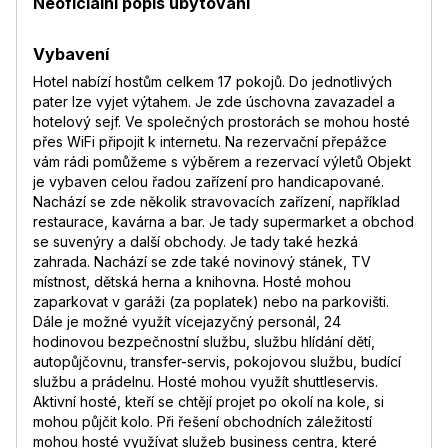
Neoficiální popis ubytování
Vybavení
Hotel nabízí hostům celkem 17 pokojů. Do jednotlivých
pater lze vyjet výtahem. Je zde úschovna zavazadel a
hotelový sejf. Ve společných prostorách se mohou hosté
přes WiFi připojit k internetu. Na rezervační přepážce
vám rádi pomůžeme s výběrem a rezervací výletů Objekt
je vybaven celou řadou zařízení pro handicapované.
Nachází se zde několik stravovacích zařízení, například
restaurace, kavárna a bar. Je tady supermarket a obchod
se suvenýry a další obchody. Je tady také hezká
zahrada. Nachází se zde také novinový stánek, TV
místnost, dětská herna a knihovna. Hosté mohou
zaparkovat v garáži (za poplatek) nebo na parkovišti.
Dále je možné využít vícejazyčný personál, 24
hodinovou bezpečnostní službu, službu hlídání dětí,
autopůjčovnu, transfer-servis, pokojovou službu, budící
službu a prádelnu. Hosté mohou využít shuttleservis.
Aktivní hosté, kteří se chtějí projet po okolí na kole, si
mohou půjčit kolo. Při řešení obchodních záležitostí
mohou hosté využívat služeb business centra, které