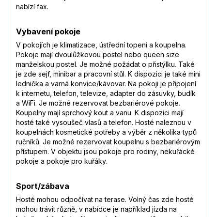
nabízí fax.
Vybavení pokoje
V pokojích je klimatizace, ústřední topení a koupelna.
Pokoje mají dvoulůžkovou postel nebo queen size
manželskou postel. Je možné požádat o přistýlku. Také
je zde sejf, minibar a pracovní stůl. K dispozici je také mini
lednička a varná konvice/kávovar. Na pokoji je připojení
k internetu, telefon, televize, adapter do zásuvky, budík
a WiFi. Je možné rezervovat bezbariérové pokoje.
Koupelny mají sprchový kout a vanu. K dispozici mají
hosté také vysoušeč vlasů a telefon. Hosté naleznou v
koupelnách kosmetické potřeby a výběr z několika typů
ručníků. Je možné rezervovat koupelnu s bezbariérovým
přístupem. V objektu jsou pokoje pro rodiny, nekuřácké
pokoje a pokoje pro kuřáky.
Sport/zábava
Hosté mohou odpočívat na terase. Volný čas zde hosté
mohou trávit různě, v nabídce je například jízda na