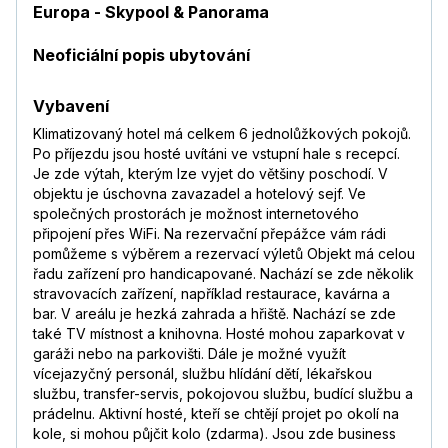
Europa - Skypool & Panorama
Neoficiální popis ubytování
Vybavení
Klimatizovaný hotel má celkem 6 jednolůžkových pokojů.
Po příjezdu jsou hosté uvítáni ve vstupní hale s recepcí.
Je zde výtah, kterým lze vyjet do většiny poschodí. V
objektu je úschovna zavazadel a hotelový sejf. Ve
společných prostorách je možnost internetového
připojení přes WiFi. Na rezervační přepážce vám rádi
pomůžeme s výběrem a rezervací výletů Objekt má celou
řadu zařízení pro handicapované. Nachází se zde několik
stravovacích zařízení, například restaurace, kavárna a
bar. V areálu je hezká zahrada a hřiště. Nachází se zde
také TV místnost a knihovna. Hosté mohou zaparkovat v
garáži nebo na parkovišti. Dále je možné využít
vícejazyčný personál, službu hlídání dětí, lékařskou
službu, transfer-servis, pokojovou službu, budící službu a
prádelnu. Aktivní hosté, kteří se chtějí projet po okolí na
kole, si mohou půjčit kolo (zdarma). Jsou zde business