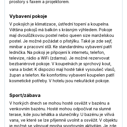
prostory s faxem a projektorem.
Vybavení pokoje
V pokojích je klimatizace, ústřední topení a koupelna.
Většina pokojů má balkón s krásným výhledem. Pokoje
mají dvoulůžkovou postel nebo queen size manželskou
postel. Je možné požádat o přistýlku. Také je zde sejf,
minibar a pracovní stůl. Ke standardnímu vybavení patří
lednička. Na pokoji je připojení k internetu, telefon,
televize, rádio a WiFi (zdarma). Je možné rezervovat
bezbariérové pokoje. V koupelnách je sprchový kout,
vana a bidet. K dispozici mají hosté také vysoušeč vlasů,
župan a telefon. Ke komfortímu vybavení koupelen patří
kosmetické potřeby. V hotelu jsou nekuřácké pokoje.
Sport/zábava
V horkých dnech se mohou hosté osvěžit v bazénu a
venkovním bazénu. Hosté mohou odpočívat na slunné
terase, kde jsou lehátka a slunečníky. U bazénu je vířivá
vana, ve které se lze příjemně uvolnit a osvěžit. V objektu
je možné se věnovat mnoha sportovním aktivitám. Je zde