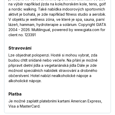
na výběr například jízda na kole/horském kole, tenis, golf
a nordic walking. Také nabídka indoorových sportovních
aktivit je bohatá, je zde například fitness studio a aerobik.
V objektu je wellness zóna, ve které je spa, sauna, parní
lázeň, hammam, hydroterapie a solárium. Copyright GIATA
2004 - 2026. Multilingual, powered by www.giata.com for
client no. 123391
Stravování
Lze objednat polopenzi. Hosté si mohou vybrat, zda
budou chtít snídaně nebo večeře. Na přání je možné
připravit dietní jídla a vegetariánská jídla Dále je zde
možnost speciálních nabídek stravování a drobného
občerstvení. Hotel nabízí nealkoholické nápoje a
alkoholické nápoje.
Platba
Je možné zaplatit platebními kartami American Express,
Visa a MasterCard.