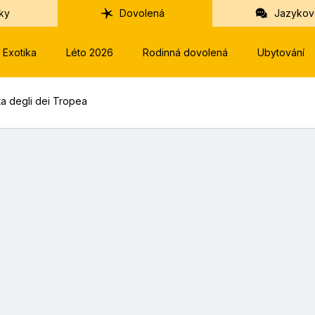
ky
Dovolená
Jazykov
Exotika
Léto 2026
Rodinná dovolená
Ubytování
ta degli dei Tropea