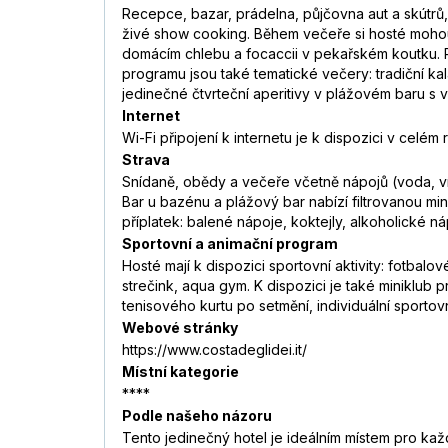
Recepce, bazar, prádelna, půjčovna aut a skútrů,
živé show cooking. Během večeře si hosté mohou
domácím chlebu a focaccii v pekařském koutku. P
programu jsou také tematické večery: tradiční ka
jedinečné čtvrteční aperitivy v plážovém baru s 
Internet
Wi-Fi připojení k internetu je k dispozici v celém
Strava
Snídaně, obědy a večeře včetně nápojů (voda, víno
Bar u bazénu a plážový bar nabízí filtrovanou min
příplatek: balené nápoje, koktejly, alkoholické n
Sportovní a animační program
Hosté mají k dispozici sportovní aktivity: fotbalo
strečink, aqua gym. K dispozici je také miniklub p
tenisového kurtu po setmění, individuální sportovn
Webové stránky
https://www.costadeglidei.it/
Místní kategorie
****
Podle našeho názoru
Tento jedinečný hotel je ideálním místem pro kaž