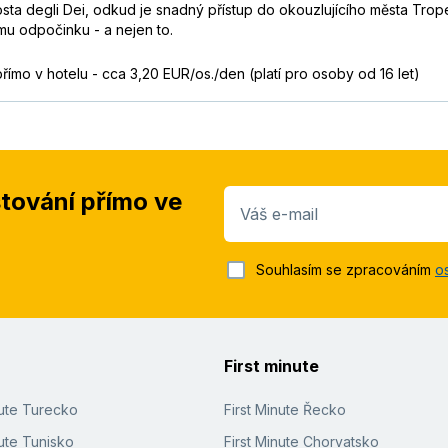
sta degli Dei, odkud je snadný přístup do okouzlujícího města T
ému odpočinku - a nejen to.
 přímo v hotelu - cca 3,20 EUR/os./den (platí pro osoby od 16 let)
stování přímo ve
Váš e-mail
Souhlasím se zpracováním
o
First minute
nute Turecko
First Minute Řecko
ute Tunisko
First Minute Chorvatsko