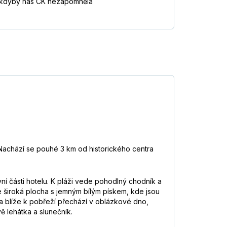
li, kdyby nás CK nezapomněla
 Nachází se pouhé 3 km od historického centra
ní části hotelu. K pláži vede pohodlný chodník a
je široká plocha s jemným bílým pískem, kde jsou
 a blíže k pobřeží přechází v oblázkové dno,
 lehátka a slunečník.