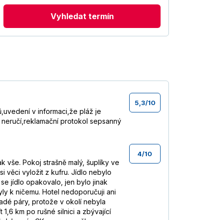
Vyhledat termín
5,3
/
10
uvedení v informaci,že pláž je
c neručí,reklamační protokol sepsanný
4
/
10
k vše. Pokoj strašně malý, šuplíky ve
i věci vyložit z kufru. Jídlo nebylo
se jídlo opakovalo, jen bylo jinak
yly k ničemu. Hotel nedoporučuji ani
ladé páry, protože v okolí nebyla
1,6 km po rušné silnici a zbývající