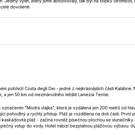
in. Jediný výlet, který jsme absolvovaly, tak byl na sopku Strombo
z celé dovolené.
m pobřeží Costa degli Dei - jedné z nejkrásnějších částí Kalábrie.
ie, a jen 50 km od mezinárodního letiště Lamezia Terme.
 označením "Modrá vlajka", která je vzdálená jen 200 metrů od hlav
í pohodlný a rychlý přístup. Pláž je rozdělena na dvě části. První 
ří kaskádovitá pláž - začíná rovněž písečnou plochou se slunečníky
pečný vstup do vody. Hotel nabízí bezplatnou plážovou výbavu: dvě