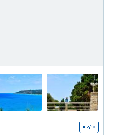
+29
4,7
/
10