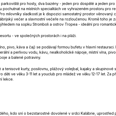
 parkoviště pro hosty, dva bazény - jeden pro dospělé a jeden pro 
 pochutnat na místních specialitách ve vyhrazeném prostoru pro re
ro milovníky sladkostí je k dispozici samostatný prostor věnovaný 
lábrijský večer a slavnostní večeře na rozloučenou. Kromě toho je z
výhledem na sopku Stromboli a ostrov Tropea - ideální pro romantic
 resortu - ve společných prostorách i na pláži.
, pivo, káva a čaj) se podávají formou bufetu v hlavní restauraci. K
erální a perlivou vodu, kávu, nealkoholické nápoje, místní vína, pivo
ápoje a balené potraviny.
vé a tenisové kurty, posilovnu, plážový volejbal, kajaky a skupinové 
ro děti ve věku 3-11 let a youclub pro mládež ve věku 12-17 let. Za př
í lekce.
dého, kdo sní o bezstarostné dovolené v srdci Kalábrie, uprostřed p