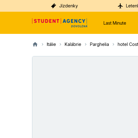
Jízdenky
Leten
Last Minute
Itálie
Kalábrie
Parghelia
hotel Cos