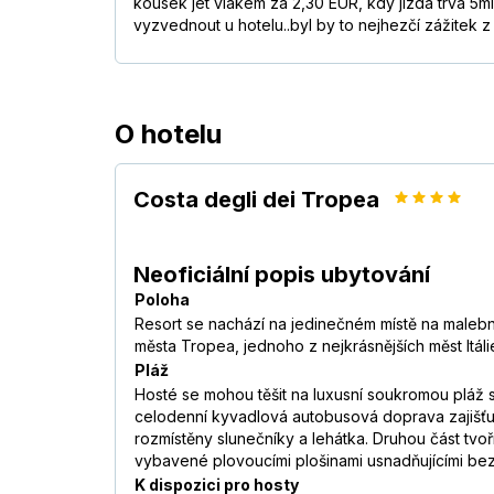
kousek jet vlakem za 2,30 EUR, kdy jízda trvá 5m
vyzvednout u hotelu..byl by to nejhezčí zážitek 
O hotelu
Costa degli dei Tropea
Neoficiální popis ubytování
Poloha
Resort se nachází na jedinečném místě na malebné
města Tropea, jednoho z nejkrásnějších měst Itál
Pláž
Hosté se mohou těšit na luxusní soukromou pláž s
celodenní kyvadlová autobusová doprava zajišťujíc
rozmístěny slunečníky a lehátka. Druhou část tvo
vybavené plovoucími plošinami usnadňujícími bez
K dispozici pro hosty