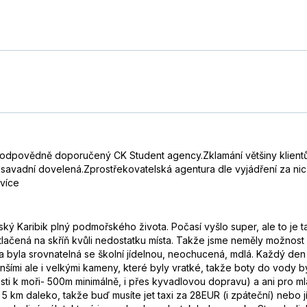
odpovědně doporučený CK Student agency.Zklamání většiny klientů,
osavadní dovelená.Zprostřekovatelská agentura dle vyjádření za ni
 více
ký Karibik plný podmořského života. Počasí vyšlo super, ale to je ta
natlačená na skříň kvůli nedostatku místa. Takže jsme neměly možnost s
ídla byla srovnatelná se školní jídelnou, neochucená, mdlá. Každý den 
nšími ale i velkými kameny, které byly vratké, takže boty do vody b
nosti k moři- 500m minimálně, i přes kyvadlovou dopravu) a ani pro m
m daleko, takže buď musíte jet taxi za 28EUR (i zpáteční) nebo jít 