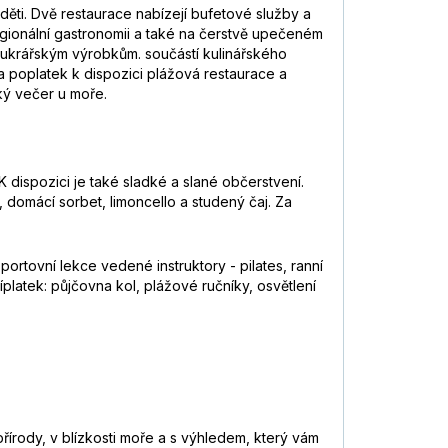
děti. Dvě restaurace nabízejí bufetové služby a
gionální gastronomii a také na čerstvě upečeném
cukrářským výrobkům. součástí kulinářského
a poplatek k dispozici plážová restaurace a
ký večer u moře.
 dispozici je také sladké a slané občerstvení.
, domácí sorbet, limoncello a studený čaj. Za
sportovní lekce vedené instruktory - pilates, ranní
íplatek: půjčovna kol, plážové ručníky, osvětlení
řírody, v blízkosti moře a s výhledem, který vám