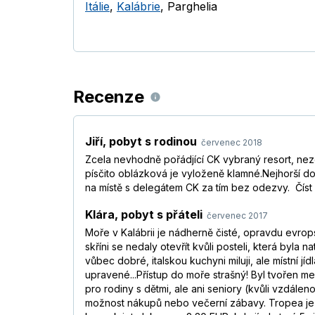
Itálie
,
Kalábrie
,
Parghelia
Recenze
Jiří
,
pobyt s rodinou
červenec 2018
Zcela nevhodně pořádjící CK vybraný resort, nez
písčito oblázková je vyloženě klamné.Nejhorší d
na místě s delegátem CK za tím bez odezvy.
Číst
Klára
,
pobyt s přáteli
červenec 2017
Moře v Kalábrii je nádherně čisté, opravdu evrops
skříni se nedaly otevřít kvůli posteli, která byla 
vůbec dobré, italskou kuchyni miluji, ale místní j
upravené...Přístup do moře strašný! Byl tvořen me
pro rodiny s dětmi, ale ani seniory (kvůli vzdále
možnost nákupů nebo večerní zábavy. Tropea je 5 k