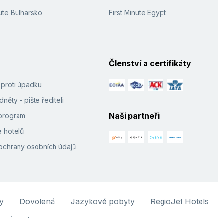
ute Bulharsko
First Minute Egypt
Členství a certifikáty
í proti úpadku
něty - pište řediteli
Naši partneři
e program
 hotelů
ochrany osobních údajů
y
Dovolená
Jazykové pobyty
RegioJet Hotels