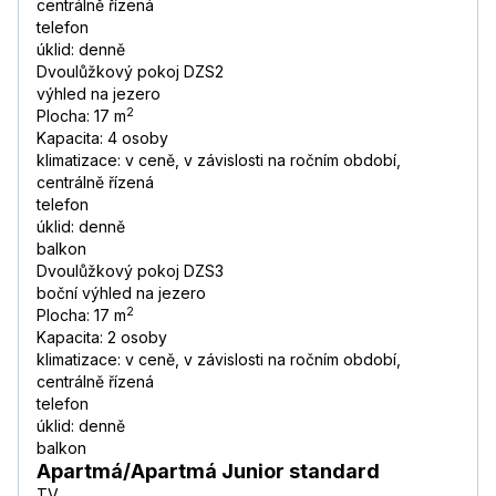
centrálně řízená
telefon
úklid: denně
Dvoulůžkový pokoj DZS2
výhled na jezero
2
Plocha: 17 m
Kapacita: 4 osoby
klimatizace: v ceně, v závislosti na ročním období,
centrálně řízená
telefon
úklid: denně
balkon
Dvoulůžkový pokoj DZS3
boční výhled na jezero
2
Plocha: 17 m
Kapacita: 2 osoby
klimatizace: v ceně, v závislosti na ročním období,
centrálně řízená
telefon
úklid: denně
balkon
Apartmá/Apartmá Junior standard
TV