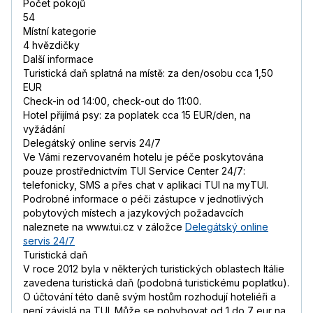
Počet pokojů
54
Místní kategorie
4 hvězdičky
Další informace
Turistická daň splatná na místě: za den/osobu cca 1,50
EUR
Check-in od 14:00, check-out do 11:00.
Hotel přijímá psy: za poplatek cca 15 EUR/den, na
vyžádání
Delegátský online servis 24/7
Ve Vámi rezervovaném hotelu je péče poskytována
pouze prostřednictvím TUI Service Center 24/7:
telefonicky, SMS a přes chat v aplikaci TUI na myTUI.
Podrobné informace o péči zástupce v jednotlivých
pobytových místech a jazykových požadavcích
naleznete na www.tui.cz v záložce
Delegátský online
servis 24/7
Turistická daň
V roce 2012 byla v některých turistických oblastech Itálie
zavedena turistická daň (podobná turistickému poplatku).
O účtování této daně svým hostům rozhodují hoteliéři a
není závislá na TUI. Může se pohybovat od 1 do 7 eur na