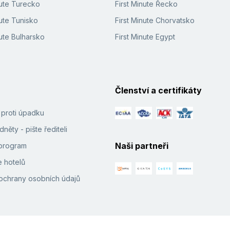
nute Turecko
First Minute Řecko
ute Tunisko
First Minute Chorvatsko
ute Bulharsko
First Minute Egypt
Členství a certifikáty
í proti úpadku
něty - pište řediteli
Naši partneři
e program
 hotelů
ochrany osobních údajů