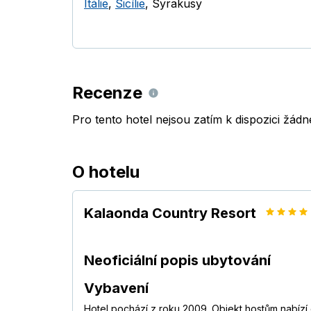
Itálie
,
Sicílie
,
Syrakusy
Recenze
Pro tento hotel nejsou zatím k dispozici žád
O hotelu
Kalaonda Country Resort
Neoficiální popis ubytování
Vybavení
Hotel pochází z roku 2009. Objekt hostům nabízí 