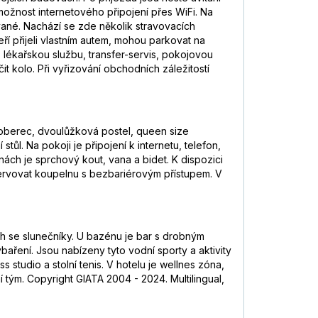
možnost internetového připojení přes WiFi. Na
ané. Nachází se zde několik stravovacích
eří přijeli vlastním autem, mohou parkovat na
, lékařskou službu, transfer-servis, pokojovou
čit kolo. Při vyřizování obchodních záležitostí
 koberec, dvoulůžková postel, queen size
ůl. Na pokoji je připojení k internetu, telefon,
ch je sprchový kout, vana a bidet. K dispozici
zervovat koupelnu s bezbariérovým přístupem. V
h se slunečníky. U bazénu je bar s drobným
baření. Jsou nabízeny tyto vodní sporty a aktivity
 studio a stolní tenis. V hotelu je wellnes zóna,
 tým. Copyright GIATA 2004 - 2024. Multilingual,