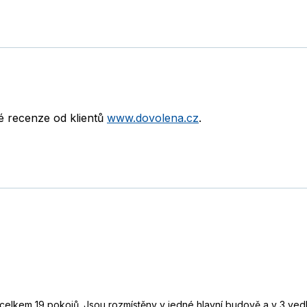
né recenze od klientů
www.dovolena.cz
.
celkem 19 pokojů. Jsou rozmístěny v jedné hlavní budově a v 3 vedl