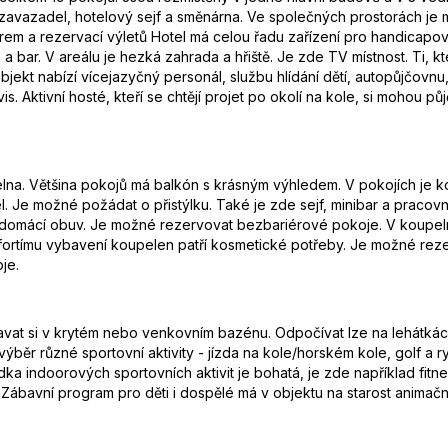
 zavazadel, hotelový sejf a směnárna. Ve společných prostorách je 
m a rezervací výletů Hotel má celou řadu zařízení pro handicapov
a bar. V areálu je hezká zahrada a hřiště. Je zde TV místnost. Ti, kt
jekt nabízí vícejazyčný personál, službu hlídání dětí, autopůjčovnu
. Aktivní hosté, kteří se chtějí projet po okolí na kole, si mohou půj
pelna. Většina pokojů má balkón s krásným výhledem. V pokojích je
Je možné požádat o přistýlku. Také je zde sejf, minibar a pracovní st
i domácí obuv. Je možné rezervovat bezbariérové pokoje. V koupelná
mfortímu vybavení koupelen patří kosmetické potřeby. Je možné re
je.
vat si v krytém nebo venkovním bazénu. Odpočívat lze na lehátkác
běr různé sportovní aktivity - jízda na kole/horském kole, golf a ry
a indoorových sportovních aktivit je bohatá, je zde například fitness
Zábavní program pro děti i dospělé má v objektu na starost animační