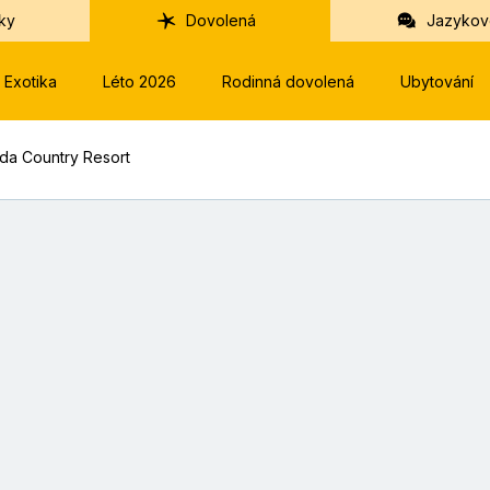
ky
Dovolená
Jazykov
Exotika
Léto 2026
Rodinná dovolená
Ubytování
nda Country Resort