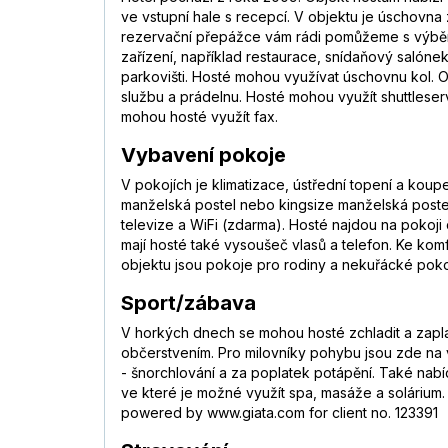
ve vstupní hale s recepcí. V objektu je úschovna
rezervační přepážce vám rádi pomůžeme s výběre
zařízení, například restaurace, snídaňový salónek 
parkovišti. Hosté mohou využívat úschovnu kol. Ob
službu a prádelnu. Hosté mohou využít shuttleservis
mohou hosté využít fax.
Vybavení pokoje
V pokojích je klimatizace, ústřední topení a kou
manželská postel nebo kingsize manželská postel. 
televize a WiFi (zdarma). Hosté najdou na pokoj
mají hosté také vysoušeč vlasů a telefon. Ke ko
objektu jsou pokoje pro rodiny a nekuřácké poko
Sport/zábava
V horkých dnech se mohou hosté zchladit a zapla
občerstvením. Pro milovníky pohybu jsou zde na vý
- šnorchlování a za poplatek potápění. Také nabídk
ve které je možné využít spa, masáže a solárium. 
powered by www.giata.com for client no. 123391