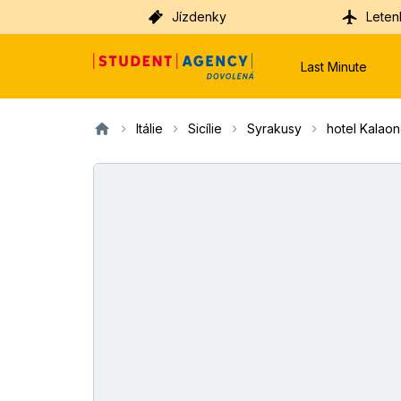
Jízdenky
Leten
Last Minute
Itálie
Sicílie
Syrakusy
hotel Kalao