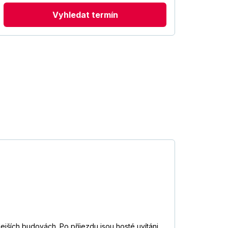
Vyhledat termín
ejších budovách. Po příjezdu jsou hosté uvítáni