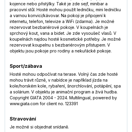
kojence nebo přistýlky. Také je zde sejf, minibar a
pracovní stůl. Hosté mohou použít ledničku, mini ledničku
a varnou konvici/kávovar. Na pokoji je připojení k
internetu, telefon, televize a WiFi (zdarma). Je možné
rezervovat bezbariérové pokoje. V koupelnách je
sprchový kout, vana a bidet. Je zde vysoušeč vlasů. V
koupelnách najdou hosté kosmetické potřeby. Je možné
rezervovat koupelnu s bezbariérovým přístupem. V
objektu jsou pokoje pro rodiny a nekuřácké pokoje.
Sport/zábava
Hosté mohou odpočívat na terase. Volný čas zde hosté
mohou trávit různě, v nabídce je například jízda na
kole/horském kole, rybaření, šnorchlování, potápění, spa
a solárium. V objektu je animační program a živá hudba.
Copyright GIATA 2004 - 2024. Multilingual, powered by
www.giata.com for client no. 123391
Stravování
Je možné si objednat snídaně.