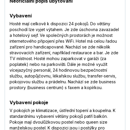
Neoficiální popis ubytování
Vybavení
Hosté mají celkově k dispozici 24 pokojů. Do většiny
poschodí lze vyjet výtahem. Je zde úschovna zavazadel
a hotelový sejf. Ve společných prostorách je možnost
internetového připojení přes WiFi. Hotel má celou řadou
zařízení pro handicapované. Nachází se zde několik
stravovacích zařízení, například restaurace a bar. Je zde
TV místnost. Hosté mohou zaparkovat v garáži (za
poplatek) nebo na parkovišti. Dále je možné využít
vícejazyčný personál, 24 hodinovou bezpečnostní
službu, autopůjčovnu, lékařskou službu, transfer-servis,
pokojovou službu a prádelnu. Nachází se zde business
prostory (business centrum) s faxem a kopírkou.
Vybavení pokoje
V pokojích je klimatizace, ústřední topení a koupelna. K
standardnímu vybavení většiny pokojů patří balkón.
Pokoje mají dvoulůžkovou postel nebo queen size
manželskou postel. K dispozici jsou i postýlky pro