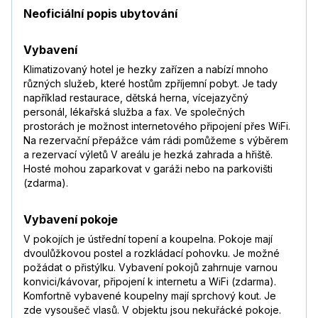
Neoficiální popis ubytování
Vybavení
Klimatizovaný hotel je hezky zařízen a nabízí mnoho
různých služeb, které hostům zpříjemní pobyt. Je tady
například restaurace, dětská herna, vícejazyčný
personál, lékařská služba a fax. Ve společných
prostorách je možnost internetového připojení přes WiFi.
Na rezervační přepážce vám rádi pomůžeme s výběrem
a rezervací výletů V areálu je hezká zahrada a hřiště.
Hosté mohou zaparkovat v garáži nebo na parkovišti
(zdarma).
Vybavení pokoje
V pokojích je ústřední topení a koupelna. Pokoje mají
dvoulůžkovou postel a rozkládací pohovku. Je možné
požádat o přistýlku. Vybavení pokojů zahrnuje varnou
konvici/kávovar, připojení k internetu a WiFi (zdarma).
Komfortně vybavené koupelny mají sprchový kout. Je
zde vysoušeč vlasů. V objektu jsou nekuřácké pokoje.