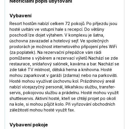
Neoficiální popis ubytování
Vybavení
Resort hostům nabízí celkem 72 pokojů. Po příjezdu jsou
hosté uvítáni ve vstupní hale s recepcí. Do většiny
poschodí lze dojet výtahem. V komplexu je šatna,
úschovna zavazadel a hotelový sejf. Ve společných
prostorách je možnost internetového připojení přes WiFi
(za poplatek). Na rezervační přepážce vám rádi
pomůžeme s výběrem a rezervací výletů Nachází se zde
restaurace, snídaňový salónek, kavárna a bar. Nachází se
zde také TV místnost, dětská herna a knihovna. Hosté
mohou zaparkovat v garáži (zdarma) nebo na parkovišti.
Hosté mohou využívat úschovnu kol. Prázdninový areál
nabízí vícejazyčný personál, lékařskou službu, transfer-
servis, pokojovou službu a prádelnu. Hosté mohou využít
shuttleservis. Aktivní hosté, kteří se chtějí projet po okolí
na kole, si mohou půjčit kolo. Při vyřizování obchodních
záležitostí mohou hosté využít fax.
Vybavení pokoje