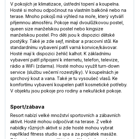
V pokojích je klimatizace, ústřední topení a koupelna.
Hosté si mohou odpočinout na vlastním balkóně nebo na
terase. Mnoho pokojů má výhled na moře, který vytváří
příjemnou atmosféru. Pokoje mají dvoulůžkovou postel,
queen size manželskou postel nebo kingsize
manželskou postel. Pro děti jsou k dispozici dětské
postýlky. Také je zde sejf, minibar a pracovní stůl. Ke
standardnímu vybavení patří varná konvice/kávovar.
Hosté mají k dispozici žehlič kalhot. K základnímu
vybavení patří připojení k internetu, telefon, televize,
rádio a WiFi (zdarma). Hosté mohou využít turn-down
service (službu večerní rozestýlky). V koupelnách je
sprchový kout a vana. Také je tu vysoušeč vlasů. Ke
komfortímu vybavení koupelen patří kosmetické potřeby.
V objektu jsou pokoje pro rodiny a nekuřácké pokoje.
Sport/zábava
Resort nabízí velké množství sportovních a zábavních
aktivit. Hosté mohou odpočívat na terase. Z velké
nabídky různých aktivit si zde hosté mohou vybrat
například fitness studio a spa a za poplatek masáže.