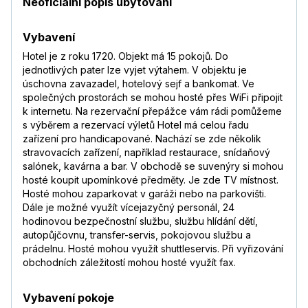
Neoficiální popis ubytování
Vybavení
Hotel je z roku 1720. Objekt má 15 pokojů. Do
jednotlivých pater lze vyjet výtahem. V objektu je
úschovna zavazadel, hotelový sejf a bankomat. Ve
společných prostorách se mohou hosté přes WiFi připojit
k internetu. Na rezervační přepážce vám rádi pomůžeme
s výběrem a rezervací výletů Hotel má celou řadu
zařízení pro handicapované. Nachází se zde několik
stravovacích zařízení, například restaurace, snídaňový
salónek, kavárna a bar. V obchodě se suvenýry si mohou
hosté koupit upomínkové předměty. Je zde TV místnost.
Hosté mohou zaparkovat v garáži nebo na parkovišti.
Dále je možné využít vícejazyčný personál, 24
hodinovou bezpečnostní službu, službu hlídání dětí,
autopůjčovnu, transfer-servis, pokojovou službu a
prádelnu. Hosté mohou využít shuttleservis. Při vyřizování
obchodních záležitostí mohou hosté využít fax.
Vybavení pokoje