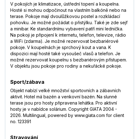
V pokojích je klimatizace, ústřední topení a koupelna.
Hosté si mohou odpočinout na vlastním balkóně nebo na
terase. Pokoje mají dvoulůžkovou postel a rozkládací
pohovku. Je možné požádat o přistýlku. Také je zde sejf
a minibar. Ke standardnímu vybavení patří mini lednička.
Na pokoji je připojení k internetu, telefon, televize, rádio
a WiFi (zdarma). Je možné rezervovat bezbariérové
pokoje. V koupelnách je sprchový kout a vana. K
dispozici mají hosté také vysoušeč vlasů a telefon. Je
možné rezervovat koupelnu s bezbariérovým přístupem.
V objektu jsou pokoje pro rodiny a nekuřácké pokoje.
Sport/zábava
Objekt nabízí velké množství sportovních a zábavních
aktivit. Hotel má bazén a venkovní bazén. Na slunné
terase jsou pro hosty připravena lehátka. Pro aktivní
hosty je v nabídce solárium. Copyright GIATA 2004 -
2026. Multilingual, powered by www.giata.com for client
no. 123391
Stravování