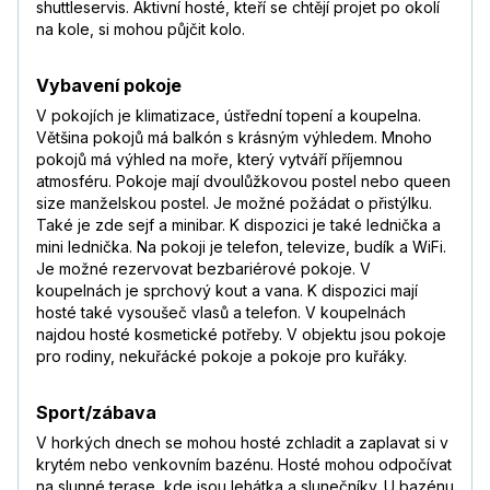
shuttleservis. Aktivní hosté, kteří se chtějí projet po okolí
na kole, si mohou půjčit kolo.
Vybavení pokoje
V pokojích je klimatizace, ústřední topení a koupelna.
Většina pokojů má balkón s krásným výhledem. Mnoho
pokojů má výhled na moře, který vytváří příjemnou
atmosféru. Pokoje mají dvoulůžkovou postel nebo queen
size manželskou postel. Je možné požádat o přistýlku.
Také je zde sejf a minibar. K dispozici je také lednička a
mini lednička. Na pokoji je telefon, televize, budík a WiFi.
Je možné rezervovat bezbariérové pokoje. V
koupelnách je sprchový kout a vana. K dispozici mají
hosté také vysoušeč vlasů a telefon. V koupelnách
najdou hosté kosmetické potřeby. V objektu jsou pokoje
pro rodiny, nekuřácké pokoje a pokoje pro kuřáky.
Sport/zábava
V horkých dnech se mohou hosté zchladit a zaplavat si v
krytém nebo venkovním bazénu. Hosté mohou odpočívat
na slunné terase, kde jsou lehátka a slunečníky. U bazénu