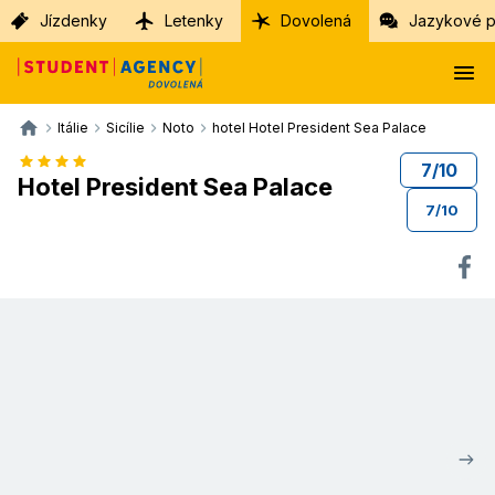
Jízdenky
Letenky
Dovolená
Jazykové p
Itálie
Sicílie
Noto
hotel Hotel President Sea Palace
7
/
10
Hotel President Sea Palace
7
/
10