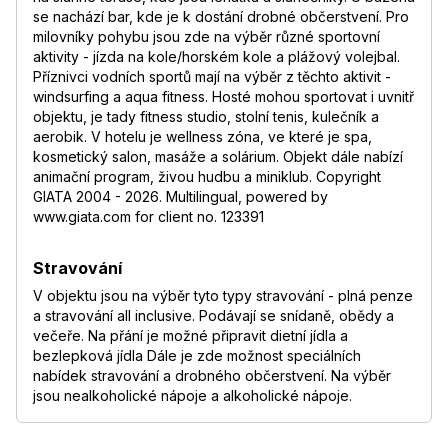
se nachází bar, kde je k dostání drobné občerstvení. Pro
milovníky pohybu jsou zde na výběr různé sportovní
aktivity - jízda na kole/horském kole a plážový volejbal.
Příznivci vodních sportů mají na výběr z těchto aktivit -
windsurfing a aqua fitness. Hosté mohou sportovat i uvnitř
objektu, je tady fitness studio, stolní tenis, kulečník a
aerobik. V hotelu je wellness zóna, ve které je spa,
kosmetický salon, masáže a solárium. Objekt dále nabízí
animační program, živou hudbu a miniklub. Copyright
GIATA 2004 - 2026. Multilingual, powered by
www.giata.com for client no. 123391
Stravování
V objektu jsou na výběr tyto typy stravování - plná penze
a stravování all inclusive. Podávají se snídaně, obědy a
večeře. Na přání je možné připravit dietní jídla a
bezlepková jídla Dále je zde možnost speciálních
nabídek stravování a drobného občerstvení. Na výběr
jsou nealkoholické nápoje a alkoholické nápoje.