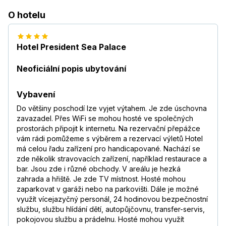
O hotelu
Hotel President Sea Palace
Neoficiální popis ubytování
Vybavení
Do většiny poschodí lze vyjet výtahem. Je zde úschovna
zavazadel. Přes WiFi se mohou hosté ve společných
prostorách připojit k internetu. Na rezervační přepážce
vám rádi pomůžeme s výběrem a rezervací výletů Hotel
má celou řadu zařízení pro handicapované. Nachází se
zde několik stravovacích zařízení, například restaurace a
bar. Jsou zde i různé obchody. V areálu je hezká
zahrada a hřiště. Je zde TV místnost. Hosté mohou
zaparkovat v garáži nebo na parkovišti. Dále je možné
využít vícejazyčný personál, 24 hodinovou bezpečnostní
službu, službu hlídání dětí, autopůjčovnu, transfer-servis,
pokojovou službu a prádelnu. Hosté mohou využít