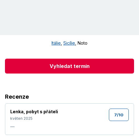
Itálie
,
Sicílie
,
Noto
Vyhledat termín
Recenze
Lenka
,
pobyt s přáteli
7
/
10
květen 2025
—