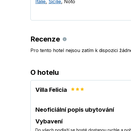
Itálie
,
Sicílie
,
Noto
Recenze
Pro tento hotel nejsou zatím k dispozici žád
O hotelu
Villa Felicia
Neoficiální popis ubytování
Vybavení
Do všech podlaží se hosté dostanou rychle a poh