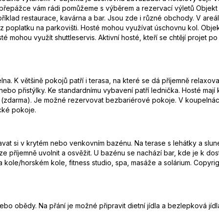
í přepážce vám rádi pomůžeme s výběrem a rezervací výletů Objekt
říklad restaurace, kavárna a bar. Jsou zde i různé obchody. V areál
bez poplatku na parkovišti. Hosté mohou využívat úschovnu kol. Objekt
 mohou využít shuttleservis. Aktivní hosté, kteří se chtějí projet po 
lna. K většině pokojů patří i terasa, na které se dá příjemně relaxo
nebo přistýlky. Ke standardnímu vybavení patří lednička. Hosté mají 
 WiFi (zdarma). Je možné rezervovat bezbariérové pokoje. V koupeln
cké pokoje.
vat si v krytém nebo venkovním bazénu. Na terase s lehátky a slune
lze příjemně uvolnit a osvěžit. U bazénu se nachází bar, kde je k do
na kole/horském kole, fitness studio, spa, masáže a solárium. Copyri
bo obědy. Na přání je možné připravit dietní jídla a bezlepková jídl