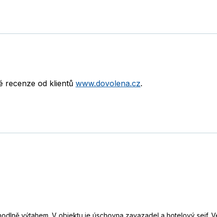
né recenze od klientů
www.dovolena.cz
.
odlně výtahem. V objektu je úschovna zavazadel a hotelový sejf. 