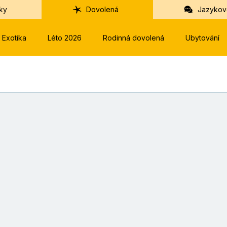
ky
Dovolená
Jazykov
Exotika
Léto 2026
Rodinná dovolená
Ubytování