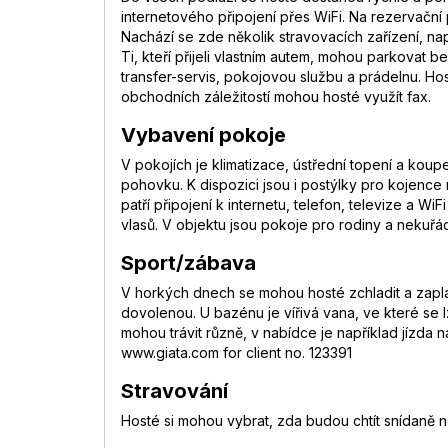
internetového připojení přes WiFi. Na rezervačn
Nachází se zde několik stravovacích zařízení, nap
Ti, kteří přijeli vlastním autem, mohou parkovat 
transfer-servis, pokojovou službu a prádelnu. Hosté
obchodních záležitostí mohou hosté využít fax.
Vybavení pokoje
V pokojích je klimatizace, ústřední topení a koupe
pohovku. K dispozici jsou i postýlky pro kojence 
patří připojení k internetu, telefon, televize a
vlasů. V objektu jsou pokoje pro rodiny a nekuřá
Sport/zábava
V horkých dnech se mohou hosté zchladit a zapla
dovolenou. U bazénu je vířivá vana, ve které se 
mohou trávit různě, v nabídce je například jízda 
www.giata.com for client no. 123391
Stravování
Hosté si mohou vybrat, zda budou chtít snídaně ne