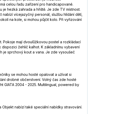
 má celou řadu zařízení pro handicapované.
u je hezká zahrada a hřiště. Je zde TV místnost.
 nabízí vícejazyčný personál, službu hlídání dětí,
okolí na kole, si mohou půjčit kolo. Při vyřizování
vat. Pokoje mají dvoulůžkovou postel a rozkládací
k dispozici žehlič kalhot. K základnímu vybavení
ách je sprchový kout a vana. Je zde vysoušeč
čníky se mohou hosté opalovat a užívat si
stání drobné občerstvení. Volný čas zde hosté
ght GIATA 2004 - 2025. Multilingual, powered by
a Objekt nabízí také speciální nabídky stravování.