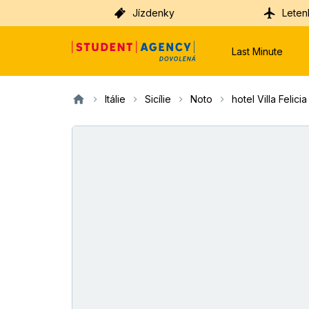
Jízdenky
Leten
Last Minute
Itálie
Sicílie
Noto
hotel Villa Felicia