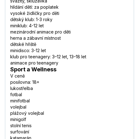
svažitý, skluzavka
hlídání dětí: za poplatek
vysoké židličky pro děti
dětský klub: 1-3 roky
miniklub: 4-12 let
mezinárodní animace pro děti
herna a zábavní místnost
dětské hřiště
minidisco: 3-12 let
klub pro teenagery: 3–12 let, 13–18 let
animace pro teenagery
Sport a Wellness
V ceně
posilovna: 18+
lukostřelba
fotbal
minifotbal
volejbal
plážový volejbal
minigolf
stolní tenis
surfování
katamarán