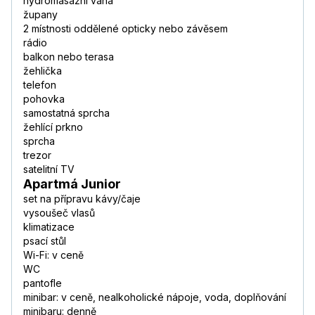
hydromasážní vana
župany
2 místnosti oddělené opticky nebo závěsem
rádio
balkon nebo terasa
žehlička
telefon
pohovka
samostatná sprcha
žehlící prkno
sprcha
trezor
satelitní TV
Apartmá Junior
set na přípravu kávy/čaje
vysoušeč vlasů
klimatizace
psací stůl
Wi-Fi: v ceně
WC
pantofle
minibar: v ceně, nealkoholické nápoje, voda, doplňování
minibaru: denně