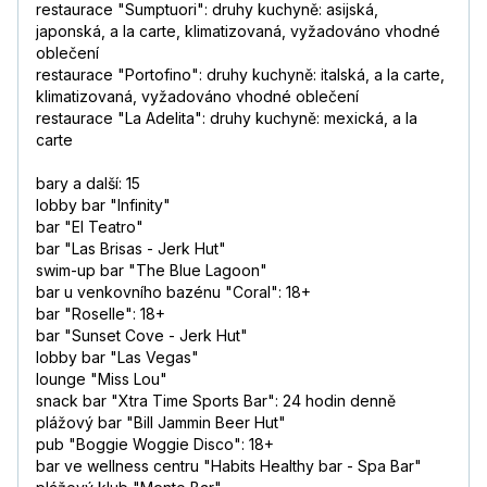
restaurace "Sumptuori": druhy kuchyně: asijská,
japonská, a la carte, klimatizovaná, vyžadováno vhodné
oblečení
restaurace "Portofino": druhy kuchyně: italská, a la carte,
klimatizovaná, vyžadováno vhodné oblečení
restaurace "La Adelita": druhy kuchyně: mexická, a la
carte
bary a další: 15
lobby bar "Infinity"
bar "El Teatro"
bar "Las Brisas - Jerk Hut"
swim-up bar "The Blue Lagoon"
bar u venkovního bazénu "Coral": 18+
bar "Roselle": 18+
bar "Sunset Cove - Jerk Hut"
lobby bar "Las Vegas"
lounge "Miss Lou"
snack bar "Xtra Time Sports Bar": 24 hodin denně
plážový bar "Bill Jammin Beer Hut"
pub "Boggie Woggie Disco": 18+
bar ve wellness centru "Habits Healthy bar - Spa Bar"