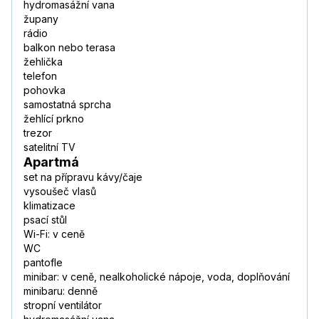
hydromasážní vana
župany
rádio
balkon nebo terasa
žehlička
telefon
pohovka
samostatná sprcha
žehlící prkno
trezor
satelitní TV
Apartmá
set na přípravu kávy/čaje
vysoušeč vlasů
klimatizace
psací stůl
Wi-Fi: v ceně
WC
pantofle
minibar: v ceně, nealkoholické nápoje, voda, doplňování
minibaru: denně
stropní ventilátor