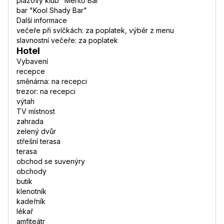
plážový klub "Mento Bar"
bar "Kool Shady Bar"
Další informace
večeře při svíčkách: za poplatek, výběr z menu
slavnostní večeře: za poplatek
Hotel
Vybavení
recepce
směnárna: na recepci
trezor: na recepci
výtah
TV místnost
zahrada
zelený dvůr
střešní terasa
terasa
obchod se suvenýry
obchody
butik
klenotník
kadeřník
lékař
amfiteátr