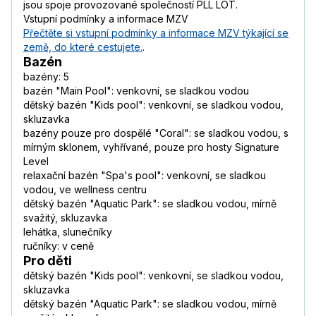
jsou spoje provozované společností PLL LOT.
Vstupní podmínky a informace MZV
Přečtěte si vstupní podmínky a informace MZV týkající se
země, do které cestujete.
.
Bazén
bazény: 5
bazén "Main Pool": venkovní, se sladkou vodou
dětský bazén "Kids pool": venkovní, se sladkou vodou,
skluzavka
bazény pouze pro dospělé "Coral": se sladkou vodou, s
mírným sklonem, vyhřívané, pouze pro hosty Signature
Level
relaxační bazén "Spa's pool": venkovní, se sladkou
vodou, ve wellness centru
dětský bazén "Aquatic Park": se sladkou vodou, mírně
svažitý, skluzavka
lehátka, slunečníky
ručníky: v ceně
Pro děti
dětský bazén "Kids pool": venkovní, se sladkou vodou,
skluzavka
dětský bazén "Aquatic Park": se sladkou vodou, mírně