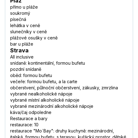
Pláž
přímo u pláže
soukromý
písečná
lehátka v ceně
slunečníky v ceně
plážové osušky v ceně
bar u pláže
Strava
All inclusive
snídaně: kontinentální, formou bufetu
pozdní snídaně
oběd: formou bufetu
večeře: formou bufetu, a la carte
občerstvení, půlnoční občerstvení, zákusky, zmrzlina
vybrané nealkoholické nápoje
vybrané místní alkoholické nápoje
vybrané mezinárodní alkoholické nápoje
káva/čaj odpoledne
Restaurace a bary
restaurace: 10
restaurace "Mo´Bay": druhy kuchyně: mezinárodní,
italská, formou bufetu, s terasou, kuřácký prostor, dětské