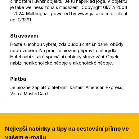
činnostem i uvnitř objektu. Je tu například jóga. V objektu
je také wellness zóna s masážemi. Copyright GIATA 2004
- 2024. Multilingual, powered by www.giata.com for client
no. 123391
Stravování
Hosté si mohou vybrat, zda budou chtít snídaně, obědy
nebo večeře. Na přání je možné připravit dietní jídla.
Hotel nabízí také speciální nabídky stravování. Objekt
nabízí nealkoholické nápoje a alkoholické nápoje.
Platba
Je možné zaplatit platebními kartami American Express,
Visa a MasterCard.
Nejlepší nabídky a tipy na cestování přímo ve
vašem e-mailu