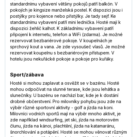
standardnímu vybavení většiny pokojů patří balkón. V
pokojích je kingsize manželská postel. K dispozici jsou i
postýlky pro kojence nebo přistýlky. Je tady sejf. Ke
standardnímu vybavení patří mini lednička. Hosté mají k
dispozici žehlič kalhot. K základnímu vybavení patří
připojení k internetu, telefon a WiFi (zdarma). Je možné
rezervovat bezbariérové pokoje. V koupelnách je
sprchový kout a vana. Je zde vysoušeč vlasů. Je možné
rezervovat koupelnu s bezbariérovým přístupem. V
hotelu jsou nekuřácké pokoje a pokoje pro kuřáky.
Sport/zábava
Hosté si mohou zaplavat a osvěžit se v bazénu. Hosté
mohou odpočívat na slunné terase, kde jsou lehátka a
slunečníky. U bazénu se nachází bar, kde je k dostání
drobné občerstvení. Pro milovníky pohybu jsou zde na
výběr různé sportovní aktivity - golf a jízda na koni.
Milovníci vodních sportů mají na výběr mnoho aktivit, je
zde například windsurfing, jet ski, jízda na motorovém
člunu, jízda na kánoi, plachtění, jízda na katamaránu,
šnorchlování a potápění. Hosté se mohou věnovat různým