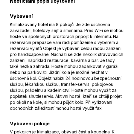
Neoficiální popis ubytování
Vybavení
Klimatizovaný hotel má 8 pokojů. Je zde úschovna
zavazadel, hotelový sejf a směnárna. Přes WiFi se mohou
hosté ve společných prostorách připojit k internetu. Na
rezervační přepážce vám rádi pomůžeme s výběrem a
rezervací výletů Objekt je vybaven celou řadou zařízení
pro handicapované. Nachází se zde několik stravovacích
zařízení, například restaurace, kavárna a bar. Je tady
také hezká zahrada. Hosté mohou zaparkovat v garáži
nebo na parkovišti. Jízdní kola je možné nechat v
úschovně kol. Objekt nabízí 24 hodinovou bezpečnostní
službu, lékařskou službu, transfer-servis, pokojovou
službu, prádelnu a kadeřnictví. Hosté mohou využít za
poplatek shuttleservis. Aktivní hosté, kteří se chtějí projet
po okolí na kole, si mohou půjčit kolo. Při vyřizování
obchodních záležitostí mohou hosté využít fax.
Vybavení pokoje
V pokojích je klimatizace, obývací část a koupelna. K