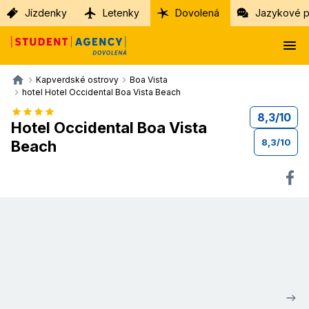
Jízdenky
Letenky
Dovolená
Jazykové p
Kapverdské ostrovy
Boa Vista
hotel Hotel Occidental Boa Vista Beach
8,3
/
10
Hotel Occidental Boa Vista
8,3
/
10
Beach