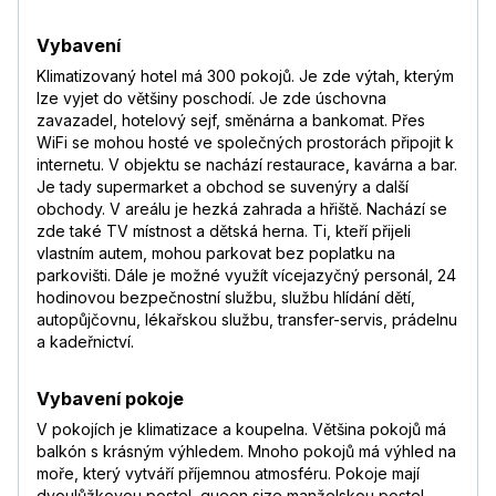
srpen 2023
—
Číst více
Vybavení
Ilona
,
pobyt s přáteli
Klimatizovaný hotel má 300 pokojů. Je zde výtah, kterým
7,4
/
10
červen 2023
lze vyjet do většiny poschodí. Je zde úschovna
Pouze jediná připomínka, ale pro mě důležitá
zavazadel, hotelový sejf, směnárna a bankomat. Přes
- delegáti CK velké zklamání,zájem pouze o
WiFi se mohou hosté ve společných prostorách připojit k
ulovení turistů na výlety, případné problémy
internetu. V objektu se nachází restaurace, kavárna a bar.
si musí turista řešit sám na recepci hotelu.☹️
Je tady supermarket a obchod se suvenýry a další
obchody. V areálu je hezká zahrada a hřiště. Nachází se
Lanka
,
pobyt s rodinou
zde také TV místnost a dětská herna. Ti, kteří přijeli
8,6
/
10
březen 2023
vlastním autem, mohou parkovat bez poplatku na
Byla to krásná dovolená klidná
Číst více
parkovišti. Dále je možné využít vícejazyčný personál, 24
hodinovou bezpečnostní službu, službu hlídání dětí,
Tomáš
,
pobyt s partnerem/kou
autopůjčovnu, lékařskou službu, transfer-servis, prádelnu
7,8
/
10
únor 2023
a kadeřnictví.
—
Číst více
Vybavení pokoje
Eva
,
pobyt s rodinou
7,6
/
10
březen 2020
V pokojích je klimatizace a koupelna. Většina pokojů má
—
balkón s krásným výhledem. Mnoho pokojů má výhled na
moře, který vytváří příjemnou atmosféru. Pokoje mají
Jitka
,
pobyt s partnerem/kou
dvoulůžkovou postel, queen size manželskou postel