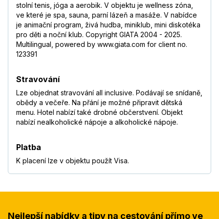
stolní tenis, jóga a aerobik. V objektu je wellness zóna,
Zdenko
,
pobyt s partnerem/kou
ve které je spa, sauna, parní lázeň a masáže. V nabídce
8,1
/
10
listopad 2018
je animační program, živá hudba, miniklub, mini diskotéka
pro děti a noční klub. Copyright GIATA 2004 - 2025.
—
Multilingual, powered by www.giata.com for client no.
Helena
,
pobyt s partnerem/kou
123391
7,5
/
10
říjen 2018
—
Číst více
Stravování
Marcela
,
pobyt s přáteli
Lze objednat stravování all inclusive. Podávají se snídaně,
6,8
/
10
říjen 2018
obědy a večeře. Na přání je možné připravit dětská
menu. Hotel nabízí také drobné občerstvení. Objekt
—
Číst více
nabízí nealkoholické nápoje a alkoholické nápoje.
Ondřej
,
pobyt s partnerem/kou
8,3
/
10
září 2018
Platba
—
K placení lze v objektu použít Visa.
Klára
,
pobyt s partnerem/kou
7,6
/
10
září 2018
—
Miloš
,
pobyt s rodinou
8,5
/
10
Nejlepší nabídky a tipy na cestování přímo ve
srpen 2018