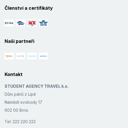
veľmi príjemni, ochotní a zábavní. WiFi je
Členství a certifikáty
zdarma v hlavnej budove a pri baroch. Denná
výmena plážových osušiek je
bezproblemová. Všetky tri bary sú na dobrej
úrovni. V jedálni ochotný personál, najma
manažér hotela Mário, veľa čerstvého ovocia
a zeleniny, ale chýbala mi širšia rozmanitosť
Naši partneři
jedál. Pri mori a bazéne dostatok lehátok.
Výborne vybavená posilovňa. V mesiaci máj
bolo more ešte dosť chladné a vietor dosť
studený, hlavne ráno a večer. Každý deň v
mori silné vlny, takže na pláži bola stále
vyvesená červená vlajka, ale aj tak sme v
Kontakt
mori boli každý deň. Takisto sme každý deň
plávali vo veľkom bazéne so slanou vodou.
STUDENT AGENCY TRAVEL k.s.
V tichej zóne je ešte jeden menší bazén. Do
Dům pánů z Lipé
tohto hotela by sme šli aj na budúce, ale už v
teplejšom mesiaci jún, alebo júl.
Náměstí svobody 17
602 00 Brno
Jaroslav
,
pobyt s partnerem/kou
7,3
/
10
duben 2018
Tel: 222 220 222
—