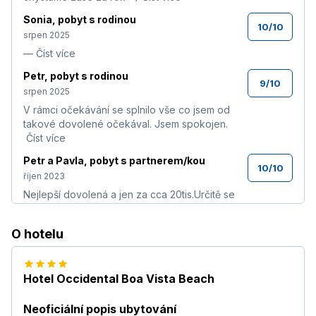
Sonia
,
pobyt s rodinou
10
/
10
srpen 2025
—
Číst více
Petr
,
pobyt s rodinou
9
/
10
srpen 2025
V rámci očekávání se splnilo vše co jsem od
takové dovolené očekával. Jsem spokojen.
Číst více
Petr a Pavla
,
pobyt s partnerem/kou
10
/
10
říjen 2023
Nejlepší dovolená a jen za cca 20tis.Určitě se
budu chtít vrátit několikrát.Srovnání Evropa a
Afrika.Za mě úplná pecka.
Číst více
O hotelu
Jozef
,
pobyt s partnerem/kou
7,3
/
10
září 2023
Hotel Occidental Boa Vista Beach
—
Alexandra
,
pobyt s rodinou
Neoficiální popis ubytování
9,4
/
10