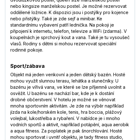
7,5
/
10
listopad 2019
nebo kingsize manželskou postel. Je možné rezervovat
—
oddělené ložnice. K dispozici jsou i postýlky pro kojence
Číst více
nebo přistýlky. Také je zde sejf a minibar. Ke
Pavel
,
pobyt s rodinou
standardnímu vybavení patří lednička. Na pokoji je
8,1
/
10
říjen 2019
připojení k internetu, telefon, televize a WiFi (zdarma). V
—
koupelnách je sprchový kout a vana. Také je tu vysoušeč
vlasů. Rodiny s dětmi si mohou rezervovat speciální
Pavlína
,
pobyt s partnerem/kou
rodinné pokoje.
8,1
/
10
červenec 2019
—
Sport/zábava
Veronika
,
pobyt s rodinou
Objekt má jeden venkovní a jeden dětský bazén. Hosté
5,9
/
10
duben 2019
mohou využít slunnou terasu, lehátka a slunečníky. U
bazénu je vířivá vana, ve které se lze příjemně uvolnit a
—
osvěžit. U bazénu se nachází bar, kde je k dostání
Petr
,
pobyt s rodinou
drobné občerstvení. V hotelu je možné se věnovat
8,5
/
10
únor 2019
mnoha sportovním aktivitám. Je zde na výběr například
jízda na kole/horském kole, tenis, hra boccia, plážový
—
Číst více
volejbal, lukostřelba a rybaření. V nabídce je i mnoho
Míra
vodních sportů a aktivit, například potápění, aqua aerobik
8,9
/
10
leden 2019
a aqua fitness. Za poplatek je pak šnorchlování. Hosté
mohou sportovat i uvnitř objektu, je tady fitness studio,
—