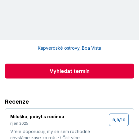
Kapverdské ostrovy
,
Boa Vista
Vyhledat termín
Recenze
Miluška
,
pobyt s rodinou
8,9
/
10
říjen 2025
Vřele doporučuji, my se sem rozhodně
chystáme zase za rok :-)
Číst více