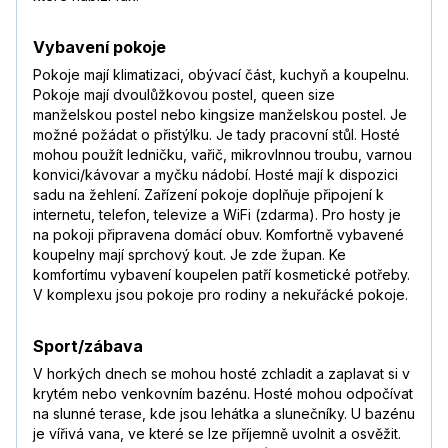
Vybavení pokoje
Pokoje mají klimatizaci, obývací část, kuchyň a koupelnu.
Pokoje mají dvoulůžkovou postel, queen size
manželskou postel nebo kingsize manželskou postel. Je
možné požádat o přistýlku. Je tady pracovní stůl. Hosté
mohou použít ledničku, vařič, mikrovlnnou troubu, varnou
konvici/kávovar a myčku nádobí. Hosté mají k dispozici
sadu na žehlení. Zařízení pokoje doplňuje připojení k
internetu, telefon, televize a WiFi (zdarma). Pro hosty je
na pokoji připravena domácí obuv. Komfortně vybavené
koupelny mají sprchový kout. Je zde župan. Ke
komfortímu vybavení koupelen patří kosmetické potřeby.
V komplexu jsou pokoje pro rodiny a nekuřácké pokoje.
Sport/zábava
V horkých dnech se mohou hosté zchladit a zaplavat si v
krytém nebo venkovním bazénu. Hosté mohou odpočívat
na slunné terase, kde jsou lehátka a slunečníky. U bazénu
je vířivá vana, ve které se lze příjemně uvolnit a osvěžit.