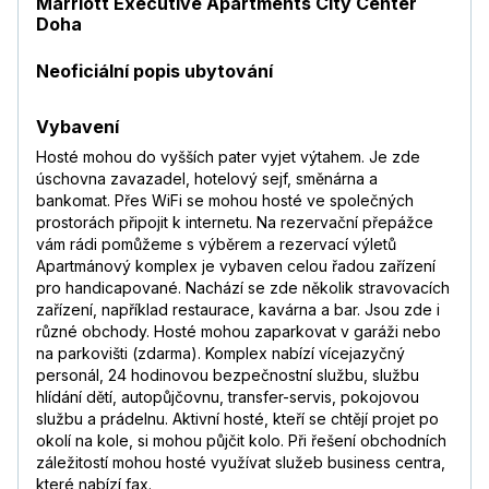
Marriott Executive Apartments City Center
Doha
Neoficiální popis ubytování
Vybavení
Hosté mohou do vyšších pater vyjet výtahem. Je zde
úschovna zavazadel, hotelový sejf, směnárna a
bankomat. Přes WiFi se mohou hosté ve společných
prostorách připojit k internetu. Na rezervační přepážce
vám rádi pomůžeme s výběrem a rezervací výletů
Apartmánový komplex je vybaven celou řadou zařízení
pro handicapované. Nachází se zde několik stravovacích
zařízení, například restaurace, kavárna a bar. Jsou zde i
různé obchody. Hosté mohou zaparkovat v garáži nebo
na parkovišti (zdarma). Komplex nabízí vícejazyčný
personál, 24 hodinovou bezpečnostní službu, službu
hlídání dětí, autopůjčovnu, transfer-servis, pokojovou
službu a prádelnu. Aktivní hosté, kteří se chtějí projet po
okolí na kole, si mohou půjčit kolo. Při řešení obchodních
záležitostí mohou hosté využívat služeb business centra,
které nabízí fax.