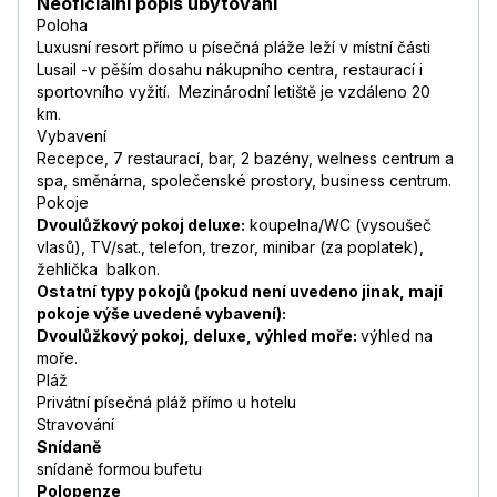
Neoficiální popis ubytování
Poloha
Luxusní resort přímo u písečná pláže leží v místní části
Lusail -v pěším dosahu nákupního centra, restaurací i
sportovního vyžití. Mezinárodní letiště je vzdáleno 20
km.
Vybavení
Recepce, 7 restaurací, bar, 2 bazény, welness centrum a
spa, směnárna, společenské prostory, business centrum.
Pokoje
Dvoulůžkový pokoj deluxe:
koupelna/WC (vysoušeč
vlasů), TV/sat., telefon, trezor, minibar (za poplatek),
žehlička balkon.
Ostatní typy pokojů (pokud není uvedeno jinak, mají
pokoje výše uvedené vybavení):
Dvoulůžkový pokoj, deluxe, výhled moře:
výhled na
moře.
Pláž
Privátní písečná pláž přímo u hotelu
Stravování
Snídaně
snídaně formou bufetu
Polopenze