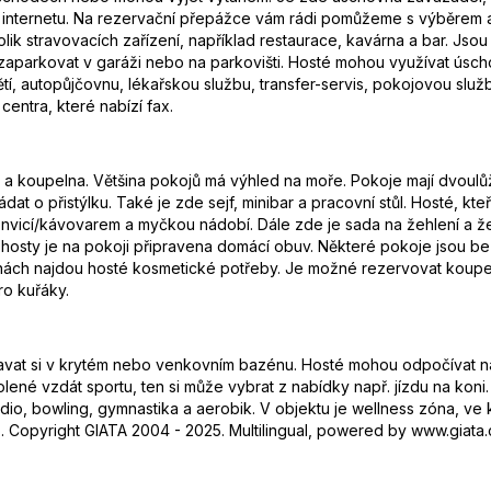
 internetu. Na rezervační přepážce vám rádi pomůžeme s výběrem a
ik stravovacích zařízení, například restaurace, kavárna a bar. Jsou
zaparkovat v garáži nebo na parkovišti. Hosté mohou využívat úscho
í, autopůjčovnu, lékařskou službu, transfer-servis, pokojovou služb
centra, které nabízí fax.
hyň a koupelna. Většina pokojů má výhled na moře. Pokoje mají dvou
 o přistýlku. Také je zde sejf, minibar a pracovní stůl. Hosté, kteř
nvicí/kávovarem a myčkou nádobí. Dále zde je sada na žehlení a žeh
Pro hosty je na pokoji připravena domácí obuv. Některé pokoje jsou
nách najdou hosté kosmetické potřeby. Je možné rezervovat koupel
ro kuřáky.
vat si v krytém nebo venkovním bazénu. Hosté mohou odpočívat na t
lené vzdát sportu, ten si může vybrat z nabídky např. jízdu na koni.
studio, bowling, gymnastika a aerobik. V objektu je wellness zóna, ve
. Copyright GIATA 2004 - 2025. Multilingual, powered by www.giata.c