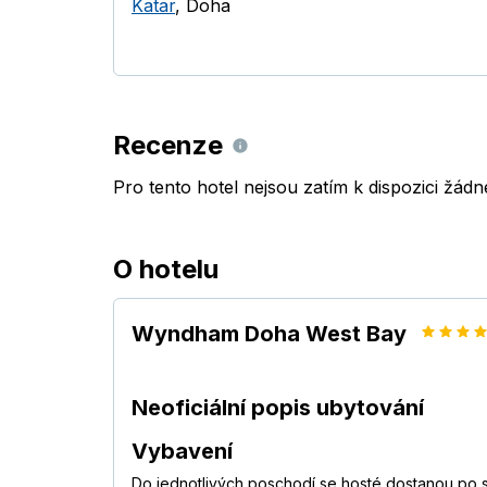
Katar
,
Doha
Recenze
Pro tento hotel nejsou zatím k dispozici žád
O hotelu
Wyndham Doha West Bay
Neoficiální popis ubytování
Vybavení
Do jednotlivých poschodí se hosté dostanou po 