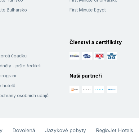
ute Bulharsko
First Minute Egypt
Členství a certifikáty
í proti úpadku
něty - pište řediteli
Naši partneři
e program
 hotelů
ochrany osobních údajů
y
Dovolená
Jazykové pobyty
RegioJet Hotels