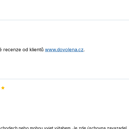
né recenze od klientů
www.dovolena.cz
.
schodech nebo mohou vyjet výtahem. Je zde úschovna zavazadel, h