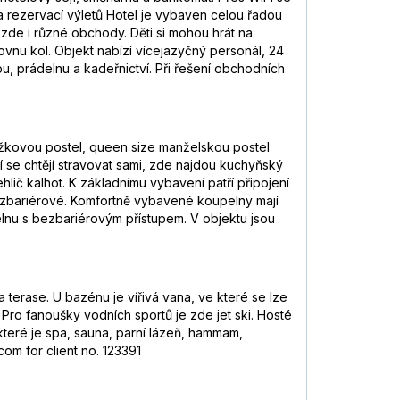
 rezervací výletů Hotel je vybaven celou řadou
 zde i různé obchody. Děti si mohou hrát na
vnu kol. Objekt nabízí vícejazyčný personál, 24
u, prádelnu a kadeřnictví. Při řešení obchodních
lůžkovou postel, queen size manželskou postel
í se chtějí stravovat sami, zde najdou kuchyňský
lič kalhot. K základnímu vybavení patří připojení
 bezbariérové. Komfortně vybavené koupelny mají
nu s bezbariérovým přístupem. V objektu jsou
erase. U bazénu je vířivá vana, ve které se lze
 Pro fanoušky vodních sportů je zde jet ski. Hosté
 které je spa, sauna, parní lázeň, hammam,
om for client no. 123391