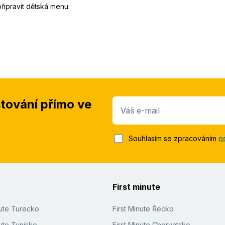
řipravit dětská menu.
stování přímo ve
Váš e-mail
Souhlasím se zpracováním
o
First minute
nute Turecko
First Minute Řecko
ute Tunisko
First Minute Chorvatsko