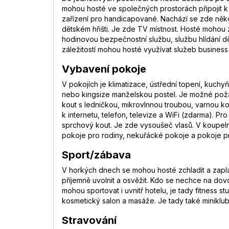
mohou hosté ve společných prostorách připojit k
zařízení pro handicapované. Nachází se zde někol
dětském hřišti. Je zde TV místnost. Hosté mohou 
hodinovou bezpečnostní službu, službu hlídání dět
záležitostí mohou hosté využívat služeb business 
Vybavení pokoje
V pokojích je klimatizace, ústřední topení, kuc
nebo kingsize manželskou postel. Je možné požádat
kout s ledničkou, mikrovlnnou troubou, varnou ko
k internetu, telefon, televize a WiFi (zdarma). 
sprchový kout. Je zde vysoušeč vlasů. V koupel
pokoje pro rodiny, nekuřácké pokoje a pokoje p
Sport/zábava
V horkých dnech se mohou hosté zchladit a zapla
příjemně uvolnit a osvěžit. Kdo se nechce na dovo
mohou sportovat i uvnitř hotelu, je tady fitness 
kosmetický salon a masáže. Je tady také miniklub
Stravování