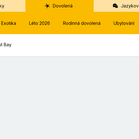
ky
Dovolená
Jazykov
Exotika
Léto 2026
Rodinná dovolená
Ubytování
t Bay