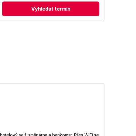
Vyhledat termín
otelový sejf, směnárna a bankomat. Přes WiFi se