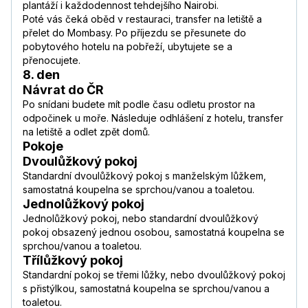
plantáží i každodennost tehdejšího Nairobi.
Poté vás čeká oběd v restauraci, transfer na letiště a
přelet do Mombasy. Po příjezdu se přesunete do
pobytového hotelu na pobřeží, ubytujete se a
přenocujete.
8. den
Návrat do ČR
Po snídani budete mít podle času odletu prostor na
odpočinek u moře. Následuje odhlášení z hotelu, transfer
na letiště a odlet zpět domů.
Pokoje
Dvoulůžkový pokoj
Standardní dvoulůžkový pokoj s manželským lůžkem,
samostatná koupelna se sprchou/vanou a toaletou.
Jednolůžkový pokoj
Jednolůžkový pokoj, nebo standardní dvoulůžkový
pokoj obsazený jednou osobou, samostatná koupelna se
sprchou/vanou a toaletou.
Třílůžkový pokoj
Standardní pokoj se třemi lůžky, nebo dvoulůžkový pokoj
s přistýlkou, samostatná koupelna se sprchou/vanou a
toaletou.