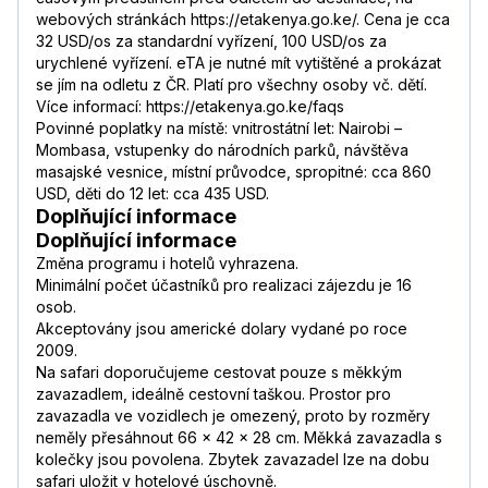
webových stránkách https://etakenya.go.ke/. Cena je cca
32 USD/os za standardní vyřízení, 100 USD/os za
urychlené vyřízení. eTA je nutné mít vytištěné a prokázat
se jím na odletu z ČR. Platí pro všechny osoby vč. dětí.
Více informací: https://etakenya.go.ke/faqs
Povinné poplatky na místě: vnitrostátní let: Nairobi –
Mombasa, vstupenky do národních parků, návštěva
masajské vesnice, místní průvodce, spropitné: cca 860
USD, děti do 12 let: cca 435 USD.
Doplňující informace
Doplňující informace
Změna programu i hotelů vyhrazena.
Minimální počet účastníků pro realizaci zájezdu je 16
osob.
Akceptovány jsou americké dolary vydané po roce
2009.
Na safari doporučujeme cestovat pouze s měkkým
zavazadlem, ideálně cestovní taškou. Prostor pro
zavazadla ve vozidlech je omezený, proto by rozměry
neměly přesáhnout 66 × 42 × 28 cm. Měkká zavazadla s
kolečky jsou povolena. Zbytek zavazadel lze na dobu
safari uložit v hotelové úschovně.