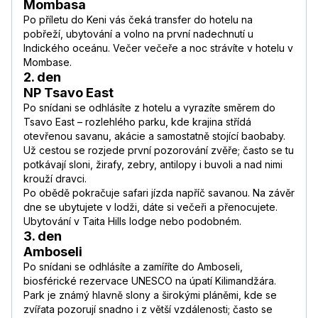
Mombasa
Po příletu do Keni vás čeká transfer do hotelu na
pobřeží, ubytování a volno na první nadechnutí u
Indického oceánu. Večer večeře a noc strávíte v hotelu v
Mombase.
2. den
NP Tsavo East
Po snídani se odhlásíte z hotelu a vyrazíte směrem do
Tsavo East – rozlehlého parku, kde krajina střídá
otevřenou savanu, akácie a samostatně stojící baobaby.
Už cestou se rozjede první pozorování zvěře; často se tu
potkávají sloni, žirafy, zebry, antilopy i buvoli a nad nimi
krouží dravci.
Po obědě pokračuje safari jízda napříč savanou. Na závěr
dne se ubytujete v lodži, dáte si večeři a přenocujete.
Ubytování v Taita Hills lodge nebo podobném.
3. den
Amboseli
Po snídani se odhlásíte a zamíříte do Amboseli,
biosférické rezervace UNESCO na úpatí Kilimandžára.
Park je známý hlavně slony a širokými pláněmi, kde se
zvířata pozorují snadno i z větší vzdálenosti; často se