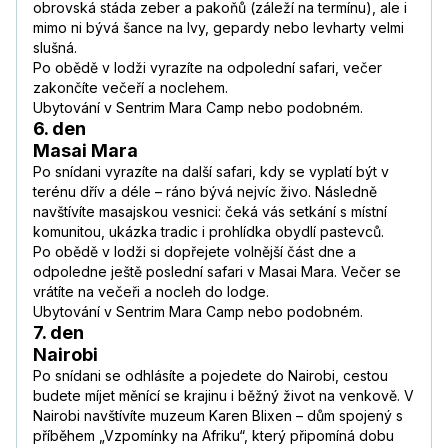
obrovská stáda zeber a pakoňů (záleží na termínu), ale i
mimo ni bývá šance na lvy, gepardy nebo levharty velmi
slušná.
Po obědě v lodži vyrazíte na odpolední safari, večer
zakončíte večeří a noclehem.
Ubytování v Sentrim Mara Camp nebo podobném.
6. den
Masai Mara
Po snídani vyrazíte na další safari, kdy se vyplatí být v
terénu dřív a déle – ráno bývá nejvíc živo. Následně
navštívíte masajskou vesnici: čeká vás setkání s místní
komunitou, ukázka tradic i prohlídka obydlí pastevců.
Po obědě v lodži si dopřejete volnější část dne a
odpoledne ještě poslední safari v Masai Mara. Večer se
vrátíte na večeři a nocleh do lodge.
Ubytování v Sentrim Mara Camp nebo podobném.
7. den
Nairobi
Po snídani se odhlásíte a pojedete do Nairobi, cestou
budete míjet měnící se krajinu i běžný život na venkově. V
Nairobi navštívíte muzeum Karen Blixen – dům spojený s
příběhem „Vzpomínky na Afriku“, který připomíná dobu