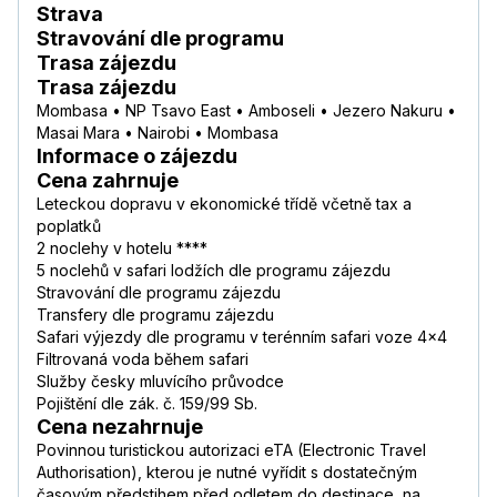
Strava
Stravování dle programu
Trasa zájezdu
Trasa zájezdu
Mombasa • NP Tsavo East • Amboseli • Jezero Nakuru •
Masai Mara • Nairobi • Mombasa
Informace o zájezdu
Cena zahrnuje
Leteckou dopravu v ekonomické třídě včetně tax a
poplatků
2 noclehy v hotelu ****
5 noclehů v safari lodžích dle programu zájezdu
Stravování dle programu zájezdu
Transfery dle programu zájezdu
Safari výjezdy dle programu v terénním safari voze 4x4
Filtrovaná voda během safari
Služby česky mluvícího průvodce
Pojištění dle zák. č. 159/99 Sb.
Cena nezahrnuje
Povinnou turistickou autorizaci eTA (Electronic Travel
Authorisation), kterou je nutné vyřídit s dostatečným
časovým předstihem před odletem do destinace, na