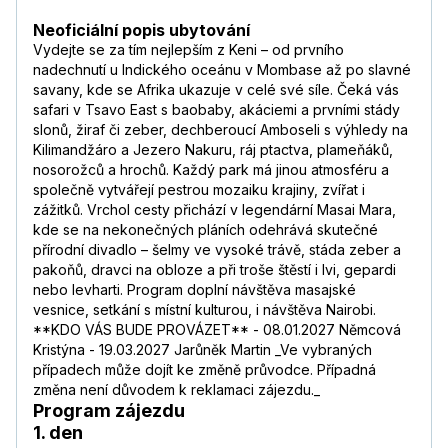
Neoficiální popis ubytování
Vydejte se za tím nejlepším z Keni – od prvního
nadechnutí u Indického oceánu v Mombase až po slavné
savany, kde se Afrika ukazuje v celé své síle. Čeká vás
safari v Tsavo East s baobaby, akáciemi a prvními stády
slonů, žiraf či zeber, dechberoucí Amboseli s výhledy na
Kilimandžáro a Jezero Nakuru, ráj ptactva, plameňáků,
nosorožců a hrochů. Každý park má jinou atmosféru a
společně vytvářejí pestrou mozaiku krajiny, zvířat i
zážitků. Vrchol cesty přichází v legendární Masai Mara,
kde se na nekonečných pláních odehrává skutečné
přírodní divadlo – šelmy ve vysoké trávě, stáda zeber a
pakoňů, dravci na obloze a při troše štěstí i lvi, gepardi
nebo levharti. Program doplní návštěva masajské
vesnice, setkání s místní kulturou, i návštěva Nairobi.
**KDO VÁS BUDE PROVÁZET** - 08.01.2027 Němcová
Kristýna - 19.03.2027 Jarůněk Martin _Ve vybraných
případech může dojít ke změně průvodce. Případná
změna není důvodem k reklamaci zájezdu._
Program zájezdu
1. den