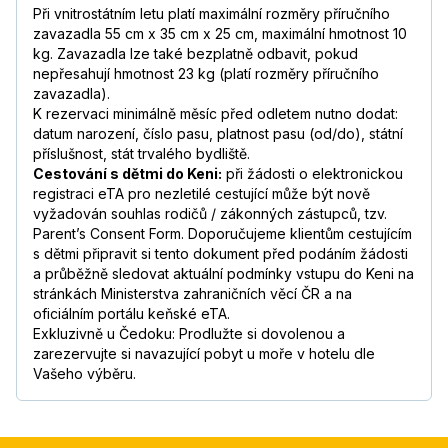
Při vnitrostátním letu platí maximální rozměry příručního
zavazadla 55 cm x 35 cm x 25 cm, maximální hmotnost 10
kg. Zavazadla lze také bezplatně odbavit, pokud
nepřesahují hmotnost 23 kg (platí rozměry příručního
zavazadla).
K rezervaci minimálně měsíc před odletem nutno dodat:
datum narození, číslo pasu, platnost pasu (od/do), státní
příslušnost, stát trvalého bydliště.
Cestování s dětmi do Keni:
při žádosti o elektronickou
registraci eTA pro nezletilé cestující může být nově
vyžadován souhlas rodičů / zákonných zástupců, tzv.
Parent’s Consent Form. Doporučujeme klientům cestujícím
s dětmi připravit si tento dokument před podáním žádosti
a průběžně sledovat aktuální podmínky vstupu do Keni na
stránkách Ministerstva zahraničních věcí ČR a na
oficiálním portálu keňské eTA.
Exkluzivně u Čedoku: Prodlužte si dovolenou a
zarezervujte si navazující pobyt u moře v hotelu dle
Vašeho výběru.