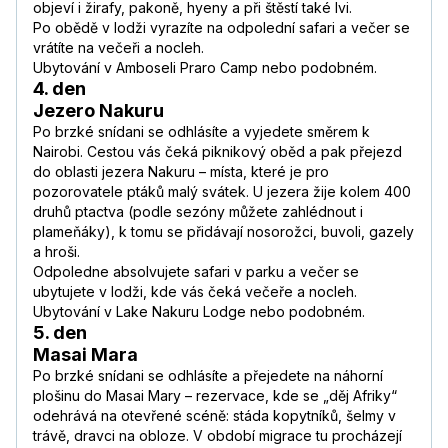
objeví i žirafy, pakoně, hyeny a při štěstí také lvi.
Po obědě v lodži vyrazíte na odpolední safari a večer se
vrátíte na večeři a nocleh.
Ubytování v Amboseli Praro Camp nebo podobném.
4. den
Jezero Nakuru
Po brzké snídani se odhlásíte a vyjedete směrem k
Nairobi. Cestou vás čeká piknikový oběd a pak přejezd
do oblasti jezera Nakuru – místa, které je pro
pozorovatele ptáků malý svátek. U jezera žije kolem 400
druhů ptactva (podle sezóny můžete zahlédnout i
plameňáky), k tomu se přidávají nosorožci, buvoli, gazely
a hroši.
Odpoledne absolvujete safari v parku a večer se
ubytujete v lodži, kde vás čeká večeře a nocleh.
Ubytování v Lake Nakuru Lodge nebo podobném.
5. den
Masai Mara
Po brzké snídani se odhlásíte a přejedete na náhorní
plošinu do Masai Mary – rezervace, kde se „děj Afriky“
odehrává na otevřené scéně: stáda kopytníků, šelmy v
trávě, dravci na obloze. V období migrace tu procházejí