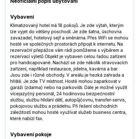
Neoficiální popis ubytování
Vybavení
Klimatizovaný hotel má 18 pokojů. Je zde výtah, kterým
lze vyjet do většiny poschodí. Je zde šatna, úschovna
zavazadel, hotelový sejf a směnárna. Přes WiFi se mohou
hosté ve společných prostorách připojit k internetu. Na
rezervační přepážce vám rádi pomůžeme s výběrem a
rezervací výletů Objekt je vybaven celou řadou zařízení
pro handicapované. Nachází se zde několik stravovacích
zařízení, například restaurace, jídelna, kavárna a bar.
Jsou zde i různé obchody. V areálu je hezká zahrada a
hřiště. Je zde TV místnost. Hosté mohou zaparkovat v
garáži (zdarma) nebo na parkovišti. Dále je možné využít
vícejazyčný personál, 24 hodinovou bezpečnostní
službu, službu hlídání dětí, autopůjčovnu, transfer-servis,
pokojovou službu a prádelnu. Při řešení obchodních
záležitostí mohou hosté využívat služeb business centra,
které nabízí fax.
Vybavení pokoje