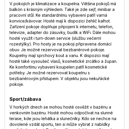
V pokojích je klimatizace a koupelna. Většina pokojů má
balkón s krásným výhledem. Také je zde sejf, minibar a
pracovní stůl. Ke standardnímu vybavení patří varná
konvice/kávovar. Hosté mají k dispozici žehlič kalhot.
Zařízení pokoje doplňuje připojení k internetu, telefon,
televize, adapter do zásuvky, budík a WiFi. Dále mohou
hosté využít i turn-down service (službu večerní
rozestýlky). Pro hosty je na pokoji připravena domácí
obuv. Je možné rezervovat bezbariérové pokoje.
Koupelny mají sprchový kout a vanu. K dispozici mají
hosté také vysoušeč vlasů, kosmetické zrcátko a župan.
Ke komfortímu vybavení koupelen patří kosmetické
potřeby. Je možné rezervovat koupelnu s
bezbariérovým přístupem. V objektu jsou nekuřácké
pokoje.
Sport/zábava
V horkých dnech se mohou hosté osvěžit v bazénu a
venkovním bazénu. Hosté mohou odpočívat na slunné
terase, kde jsou lehátka a slunečníky. Kdo se nechce na
dovolené vzdát sportu, ten si může vybrat z nabídky