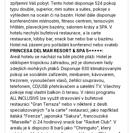
zpříjemní Váš pobyt. Tento hotel disponuje 524 pokoji
typu double, superior, mini suites a suites, pokoje s
výhledem na oceán či na bazén. Hotel dále disponuje
konferenčními místnostmi, fitness centrem, tenisovým
hřištěm, plaveckými bazény, salonem krásy a SPA. V
hotelu nechybí bufetová restaurace, a la carte
restaurace, lobby bar, snack bar nebo bar u bazénu.
Hotel má zázemí pro pořádání konferencí nebo svateb.
PRINCESA DEL MAR RESORT & SPA 5*****:
Areál hotelu se nachází na bílé písčité pláži. Hotel je
obklopen tropickou zahradou, jež je domovem řady
zdejších mořských ptáků. Disponuje 630 klimatizovanými
pokoji se sociálním zařízením, minibarem, kávovarem,
trezorem, vysoušečem vlasů, žehlící soupravou,
telefonem, CD/USB přehrávačem a satelitní TV. Všechny
pokoje mají vlastní balkon či terasu. V rámci programu
ALL INCLUSIVE lze využít stravování v bufetové
restauraci "Gran Terraza" nebo v některé z desíti
specializovaných "a la carte" restaurací, jako například
italská "Firenze", japonská "Sakura", francouzská
"Marseille" či 24 hodinový snack bar "Racket Club". V
areálu je k dispozici 8 barů jako "Chiringuito", který