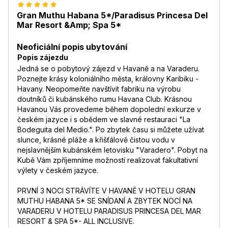
Gran Muthu Habana 5*/Paradisus Princesa Del
Mar Resort &Amp; Spa 5*
Neoficiální popis ubytování
Popis zájezdu
Jedná se o pobytový zájezd v Havaně a na Varaderu.
Poznejte krásy koloniálního města, královny Karibiku -
Havany. Neopomeňte navštívit fabriku na výrobu
doutníků či kubánského rumu Havana Club. Krásnou
Havanou Vás provedeme během dopolední exkurze v
českém jazyce i s obědem ve slavné restauraci "La
Bodeguita del Medio.". Po zbytek času si můžete užívat
slunce, krásné pláže a křišťálově čistou vodu v
nejslavnějším kubánském letovisku "Varadero". Pobyt na
Kubě Vám zpříjemníme možností realizovat fakultativní
výlety v českém jazyce.
PRVNÍ 3 NOCI STRÁVÍTE V HAVANĚ V HOTELU GRAN
MUTHU HABANA 5* SE SNÍDANÍ A ZBYTEK NOCÍ NA
VARADERU V HOTELU PARADISUS PRINCESA DEL MAR
RESORT & SPA 5*- ALL INCLUSIVE.