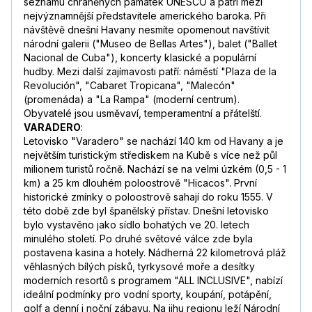
seznamu chráněných památek UNESCO a patří mezi
nejvýznamnější představitele amerického baroka. Při
návštěvě dnešní Havany nesmíte opomenout navštívit
národní galerii ("Museo de Bellas Artes"), balet ("Ballet
Nacional de Cuba"), koncerty klasické a populární
hudby. Mezi další zajímavosti patří: náměstí "Plaza de la
Revolución", "Cabaret Tropicana", "Malecón"
(promenáda) a "La Rampa" (moderní centrum).
Obyvatelé jsou usměvaví, temperamentní a přátelští.
VARADERO
:
Letovisko "Varadero" se nachází 140 km od Havany a je
největším turistickým střediskem na Kubě s více než půl
milionem turistů ročně. Nachází se na velmi úzkém (0,5 - 1
km) a 25 km dlouhém poloostrově "Hicacos". První
historické zmínky o poloostrově sahají do roku 1555. V
této době zde byl španělský přístav. Dnešní letovisko
bylo vystavěno jako sídlo bohatých ve 20. letech
minulého století. Po druhé světové válce zde byla
postavena kasina a hotely. Nádherná 22 kilometrová pláž
věhlasných bílých písků, tyrkysové moře a desítky
moderních resortů s programem "ALL INCLUSIVE", nabízí
ideální podmínky pro vodní sporty, koupání, potápění,
golf a denní i noční zábavu. Na jihu regionu leží Národní