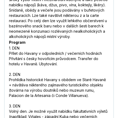
nabídku nápojů (káva, džus, pivo, vína, koktejly, likéry).
Snídaně, obědy a večeře jsou podávány v bufetových
restauracích. Lze také navštívit některou z a la carte
restaurací. Po celý den lze využít lehkého občerstvení u
bazénového snack baru nebo v dalších šesti barech k
neomezené konzumaci rozlévaných nealkoholických a
alkoholických nápojů místní výroby.
Program
1. DEN
Přílet do Havany v odpoledních / večerních hodinách
Přivítání s česky hovořícím průvodcem. Transfer do
hotelu v Havaně. Ubytování.
2. DEN
Prohlídka historické Havany s obědem ve Staré Havaně
+ návštěva některého zajímavého turistického objektu
(továrna na výrobu doutníků nebo muzeum rumu,
Palacion de la Artesania či Conde Villanueva).
3. DEN
Volný den. Je možné využít nabídku fakultativních výletů
(například: Viňales - západní Kuba nebo večerních