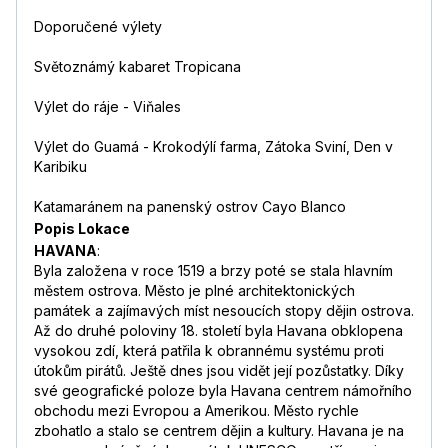
Doporučené výlety
Světoznámý kabaret Tropicana
Výlet do ráje - Viňales
Výlet do Guamá - Krokodýlí farma, Zátoka Sviní, Den v
Karibiku
Katamaránem na panenský ostrov Cayo Blanco
Popis Lokace
HAVANA
:
Byla založena v roce 1519 a brzy poté se stala hlavním
městem ostrova. Město je plné architektonických
památek a zajímavých míst nesoucích stopy dějin ostrova.
Až do druhé poloviny 18. století byla Havana obklopena
vysokou zdí, která patřila k obrannému systému proti
útokům pirátů. Ještě dnes jsou vidět její pozůstatky. Díky
své geografické poloze byla Havana centrem námořního
obchodu mezi Evropou a Amerikou. Město rychle
zbohatlo a stalo se centrem dějin a kultury. Havana je na