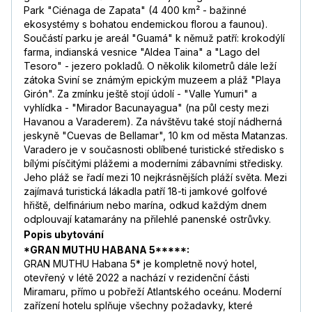
Park "Ciénaga de Zapata" (4 400 km² - bažinné
ekosystémy s bohatou endemickou florou a faunou).
Součástí parku je areál "Guamá" k němuž patří: krokodýlí
farma, indianská vesnice "Aldea Taina" a "Lago del
Tesoro" - jezero pokladů. O několik kilometrů dále leží
zátoka Sviní se známým epickým muzeem a pláž "Playa
Girón". Za zmínku ještě stojí údolí - "Valle Yumuri" a
vyhlídka - "Mirador Bacunayagua" (na půl cesty mezi
Havanou a Varaderem). Za návštěvu také stojí nádherná
jeskyně "Cuevas de Bellamar", 10 km od města Matanzas.
Varadero je v současnosti oblíbené turistické středisko s
bílými písčitými plážemi a moderními zábavními středisky.
Jeho pláž se řadí mezi 10 nejkrásnějších pláží světa. Mezi
zajímavá turistická lákadla patří 18-ti jamkové golfové
hřiště, delfinárium nebo marína, odkud každým dnem
odplouvají katamarány na přilehlé panenské ostrůvky.
Popis ubytování
*GRAN MUTHU HABANA 5*****:
GRAN MUTHU Habana 5* je kompletně nový hotel,
otevřený v létě 2022 a nachází v rezidenční části
Miramaru, přímo u pobřeží Atlantského oceánu. Moderní
zařízení hotelu splňuje všechny požadavky, které