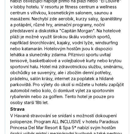
nabízí osvěžující nápoje přímo na pláži nebo "El Louvre"
v lobby hotelu. V resortu je fitness centrum a wellness
centrum s vířivkou, kosmetickým salonem, saunou a
masážemi. Nechybí zde aerobik, kurzy salsy, španělštiny
a potápění, různé hry, animační programy, noční
představení a diskotéka "Capitán Morgan". Na hotelové
pláži je možné využít širokou škálu vodních sportů,
například šnorchlování, kajaky, vodní lyže, windsurfing
nebo katamarán. Hotelovým hostům jsou k dispozici
lehátka a slunečníky zdarma. Příznivci sportu uvítají
tenisové, basketbalové a volejbalové kurty nebo krytou
sportovní halu. Hotel má zdravotnickou službu, směnárnu,
obchůdky se suvenýry, ale i zbožím denní potřeby,
prádelnu, salón krásy, internet za poplatek a hlídané
parkoviště. Pro výlety do okolí si můžete u hotelu zapůjčit
automobil nebo kolo, či domluvit výlet za sportovním
rybařením nebo za golfem. Tento hotel je pouze pro
osoby starší 18ti let.
Strava
V Havaně stravování se snídaní s možností dokoupení
polopenze. Program ALL INCLUSIVE v hotelu Paradisus
Princesa Del Mar Resort & Spa 5* nabízí svým hostům
široký výběr místní i mezinárodní kuchyně a také pestrou