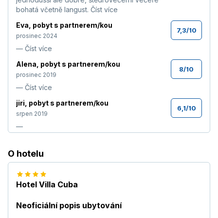
bohatá včetně langust.
Číst více
Eva
,
pobyt s partnerem/kou
7,3
/
10
prosinec 2024
—
Číst více
Alena
,
pobyt s partnerem/kou
8
/
10
prosinec 2019
—
Číst více
jiri
,
pobyt s partnerem/kou
6,1
/
10
srpen 2019
—
Josef Přibyl
,
pobyt s partnerem/kou
7,1
/
10
O hotelu
květen 2019
Tento hotel jsme navštívili již podruhé ve
dvou letech. Slabší spokojenost s ubytováním
Hotel Villa Cuba
(malý pokoj,nabídnutý druhý pokoj neměnil
situaci) Nádherná pláž. Výlety jsme si
domluvili s česky mluvícím delegátem od CK.
Neoficiální popis ubytování
Celková spokojenost. Nedoporučuji let se