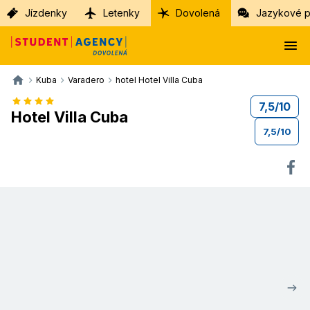
Jízdenky
Letenky
Dovolená
Jazykové p
Kuba
Varadero
hotel Hotel Villa Cuba
7,5
/
10
Hotel Villa Cuba
7,5
/
10