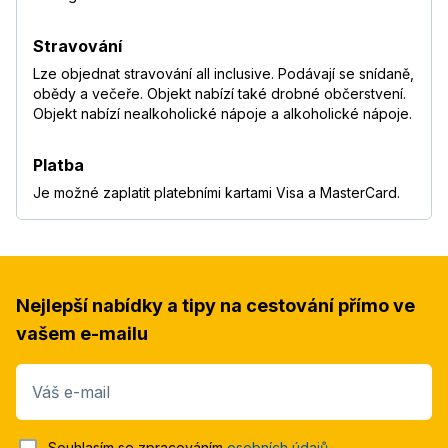
Roman
,
pobyt s partnerem/kou
8,6
/
10
Stravování
duben 2018
Lze objednat stravování all inclusive. Podávají se snídaně,
—
obědy a večeře. Objekt nabízí také drobné občerstvení.
Ondřej
,
pobyt s partnerem/kou
Objekt nabízí nealkoholické nápoje a alkoholické nápoje.
8,3
/
10
březen 2018
Úžasná dovolená!! Mohu vřele doporučit.
Platba
Nebyli jsme spokojeni ale s leteckou
Je možné zaplatit platebními kartami Visa a MasterCard.
společností - velmi špatný servis.
Zdenka
,
pobyt s rodinou
7,4
/
10
listopad 2017
—
Nejlepší nabídky a tipy na cestování přímo ve
petr
,
sám/a
4,8
/
10
říjen 2017
vašem e-mailu
—
Číst více
Dan
,
pobyt s přáteli
Váš e-mail
6,7
/
10
červenec 2017
celkove to nebylo spatne, nicmene pokud
Souhlasím se zpracováním
osobních údajů