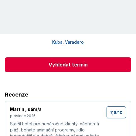
Kuba
,
Varadero
Vyhledat termín
Recenze
Martin
,
sám/a
7,6
/
10
prosinec 2025
Starší hotel pro nenáročné klienty, nádherná
pláž, bohaté animační programy, jídlo
jednodušší ale dobré, štědrovečerní večeře