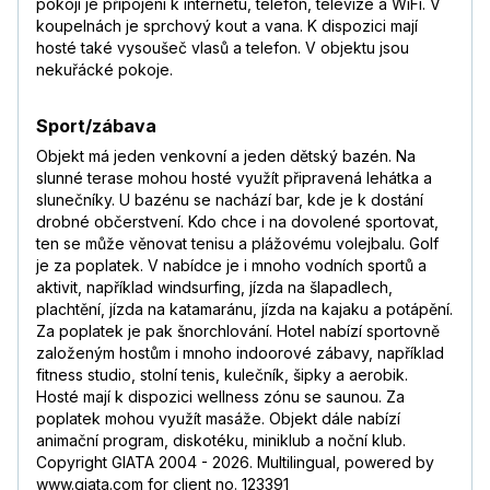
doporučujeme s dovolena.cz naprostá
pokoji je připojení k internetu, telefon, televize a WiFi. V
spokojenost + velká výhoda parkovací karty
koupelnách je sprchový kout a vana. K dispozici mají
na letišti Vídeň.
hosté také vysoušeč vlasů a telefon. V objektu jsou
Číst více
nekuřácké pokoje.
Lucie
,
pobyt s partnerem/kou
8,3
/
10
prosinec 2018
Sport/zábava
Máme pouze 1 připomínku - Cestu jsme začali
Objekt má jeden venkovní a jeden dětský bazén. Na
ve Vídni, následně jsme měli pouze hodinu
slunné terase mohou hosté využít připravená lehátka a
času na přestup ve Frankfurtu. Z Vídně jsme
slunečníky. U bazénu se nachází bar, kde je k dostání
odlétali se zpožděním, takže na přeběhnutí
drobné občerstvení. Kdo chce i na dovolené sportovat,
celého letiště v Německu, pasovou kontrolu
ten se může věnovat tenisu a plážovému volejbalu. Golf
jsme měli pouze 20 min. To opravdu není
je za poplatek. V nabídce je i mnoho vodních sportů a
dostačující! Zvažte prosím dřívější odlety,
aktivit, například windsurfing, jízda na šlapadlech,
zvláště když jsme viděli že spoje Vídeň-
plachtění, jízda na katamaránu, jízda na kajaku a potápění.
Frankfurt létají každou hodinu. Neumím si
Za poplatek je pak šnorchlování. Hotel nabízí sportovně
představit, že bychom letěli s dětmi nebo byli
založeným hostům i mnoho indoorové zábavy, například
vyššího věku s pohybovými obtížemi. Pak
fitness studio, stolní tenis, kulečník, šipky a aerobik.
bychom mohli letadlu na Varadero asi jen
Hosté mají k dispozici wellness zónu se saunou. Za
zamávat z okna.
Číst více
poplatek mohou využít masáže. Objekt dále nabízí
Mirek
,
pobyt s přáteli
animační program, diskotéku, miniklub a noční klub.
6,4
/
10
listopad 2018
Copyright GIATA 2004 - 2026. Multilingual, powered by
www.giata.com for client no. 123391
—