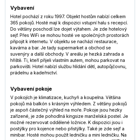
společností Condor. Doporučuji se dobře
Vybavení
informovat o vízu na Kubu,některá ck je
dávala k ceně zájezdu, já (v nevědomosti)si
Hotel pochází z roku 1997. Objekt hostům nabízí celkem
je nechal od zprostředkovatelské agentury
365 pokojů. Hosté mají k dispozici vstupní halu s recepcí.
objednat (cena pro 2osoby přes 2.500Kč)
Do většiny poschodí lze dojet výtahem. Je zde hotelový
,takže jsem měl dvakrát vízum na Kubu ....
sejf. Přes WiFi se mohou hosté ve společných prostorách
Vysvětlení ze strany cestovní agentury bylo
připojit k internetu. V objektu se nachází restaurace,
pro mne nedostačující...
Číst více
kavárna a bar. Je tady supermarket a obchod se
suvenýry a další obchody. V areálu je hezká zahrada a
Tereza
,
pobyt s rodinou
hřiště. Ti, kteří přijeli vlastním autem, mohou parkovat na
7,8
/
10
březen 2019
parkovišti. Hotel nabízí službu hlídání dětí, autopůjčovnu,
—
prádelnu a kadeřnictví.
Anciik
,
pobyt s partnerem/kou
9,4
/
10
Vybavení pokoje
listopad 2018
Dovolím si jeden velký poznatek na závěr :-)
V pokojích je klimatizace, kuchyň a koupelna. Většina
Kdo by se chystal na Kubu, nezapomeňte si
pokojů má balkón s krásným výhledem. Z většiny pokojů
přibalit termohrnek, opravdu ptaktická věc
je aspoň částečný výhled na moře. Pokoje jsou hezky
pokud nechcete z pláže chodit stále pro
zařízené, je zde pohodlná kingsize manželská postel. Je
drinky v kelímku ( termohrnky tam měli
možné rezervovat oddělené ložnice. K dispozici jsou i
všichni) :D:D Jak jsme již psala letos letíme
postýlky pro kojence nebo přistýlky. Také je zde sejf a
znovu na stejný hotel :-) My určitě
minibar. Hosté mohou použít ledničku a mini ledničku. Na