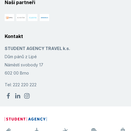
Naši partneři
Byli jsme všichni naprosto spokojení.
Číst více
Tomáš
,
pobyt s přáteli
9,5
/
10
prosinec 2016
Perfektní dovolená.
Číst více
Kontakt
Kateřina V.
,
pobyt s rodinou
8,3
/
10
listopad 2016
STUDENT AGENCY TRAVEL k.s.
—
Číst více
Dům pánů z Lipé
Tomáš
,
pobyt s přáteli
Náměstí svobody 17
10
/
10
prosinec 2015
602 00 Brno
—
Číst více
Tel: 222 220 222
Marek
,
pobyt s partnerem/kou
5,3
/
10
prosinec 2012
Kuba bylo pro mne zklamání, jediné co je
zde hezké, tak to je moře.Hotel, strava,okolí
- bida.Počasí nám přálo a bylo hezky, jinak
nevím .... Všude chtěji pouze za vše platit a je
to poměrně drahá destinace.Navštívili jsme
Havanu a mám z toho smíšene pocity, stejně