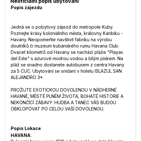
Neoficiální popis ubytování
Popis zájezdu
Jedná se o pobytový zájezd do metropole Kuby.
Poznejte krásy koloniálního města, královny Karibiku -
Havany. Neopomeňte navštívit fabriku na výrobu
doutníků či muzeum kubánského rumu Havana Club.
Dvacet kilometrů od Havany se nachází pláže "Playas
del Este" s azurově modrou vodou a bílým pískem. Na
pláž se snadno dostanete autobusem z centra Havany
za 5 CUC. Ubytování se snídaní v hotelu ISLAZUL SAN
ALEJANDRO 3*.
PROŽIJTE EXOTICKOU DOVOLENOU V NÁDHERNÉ
HAVANĚ, MĚSTĚ PLNÉM ŽIVOTA, BOHATÉ HISTORIE A
NEKONČÍCÍ ZÁBAVY. HUDBA A TANEC VÁS BUDOU
OBKLOPOVAT PO CELOU VAŠÍ DOVOLENOU.
Popis Lokace
HAVANA
: