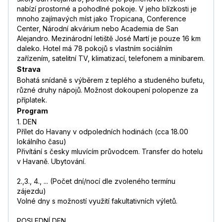
nabízí prostorné a pohodlné pokoje. V jeho blízkosti je
mnoho zajímavých míst jako Tropicana, Conference
Center, Národní akvárium nebo Academia de San
Alejandro. Mezinárodní letiště José Martí je pouze 16 km
daleko. Hotel má 78 pokojů s vlastním sociálním
zařízením, satelitní TV, klimatizací, telefonem a minibarem.
Strava
Bohatá snídaně s výběrem z teplého a studeného bufetu,
různé druhy nápojů. Možnost dokoupení polopenze za
příplatek.
Program
1. DEN
Přílet do Havany v odpoledních hodinách (cca 18.00
lokálního času)
Přivítání s česky mluvícím průvodcem. Transfer do hotelu
v Havaně. Ubytování.
2.,3., 4., ... (Počet dní/nocí dle zvoleného termínu
zájezdu)
Volné dny s možností využití fakultativních výletů.
POSLEDNÍ DEN