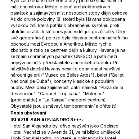
Byla založena v roce 1519 a brzy poté se stala hlavním
městem ostrova. Město je plné architektonických
památek a zajímavých míst nesoucích stopy dějin ostrova.
Až do druhé poloviny 18. století byla Havana obklopena
vysokou zdí, která patřila k obrannému systému proti
útokům pirátů. Ještě dnes jsou vidět její pozůstatky. Díky
své geografické poloze byla Havana centrem námořního
obchodu mezi Evropou a Amerikou. Město rychle
zbohatlo a stalo se centrem dějin a kultury. Havana je na
seznamu chráněných památek UNESCO a patří mezi
nejvýznamnější představitele amerického baroka. Při
návštěvě dnešní Havany nesmíte opomenout navštívit
národní galerii ("Museo de Bellas Artes"), balet ("Ballet
Nacional de Cuba"), koncerty klasické a populární
hudby. Mezi další zajímavosti patří: náměstí "Plaza de la
Revolución", "Cabaret Tropicana", "Malecón"
(promenáda) a "La Rampa" (moderní centrum).
Obyvatelé jsou usměvaví, temperamentní a přátelští.
Popis ubytování
ISLAZUL SAN ALEJANDRO 3***:
Hotel San Alejandro byl dříve nazýván jako Obelisco
Hotel. Nachází se v Avenida 31, velmi blízko umělecké
školy San Alejandro, po které je pojmenován. Hotel