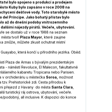
tství bylo spojeno s produkcí a prodejem
 město Kuby bylo zapsáno v roce 2008 na
zachycení dešťové vody. Toto starobylé město
 del Príncipe. Jako bohatý přístav bylo
ovalo až do dnešní podoby vnitrozemního
 dalšími nájezdy pirátů. Večeře, ubytování.
ktuře se dostalo už v roce 1988 na seznam
e města tvoří
Plaza Mayor
, které zaujme
ka zmůže, můžete zkusit ochutnat místní
uayabo, která končí u přírodního jezírka. Oběd.
ěstí Plaza de Armas s bývalým prezidentským
a - náměstí Revoluce, El Malecon, fakultativně
vyhlášeného kabaretu Tropicana nebo Parisien.
ka v orchideráriu u městečka
Soroa,
možnost
tzv. Prehistorické zdi. Cesta přírodou k
ni přejezd z Havany do města
Santa Clara
,
 turistický ráj ostrova, ubytování, večeře.
e/podobný, all inclusive. K dispozici do konce