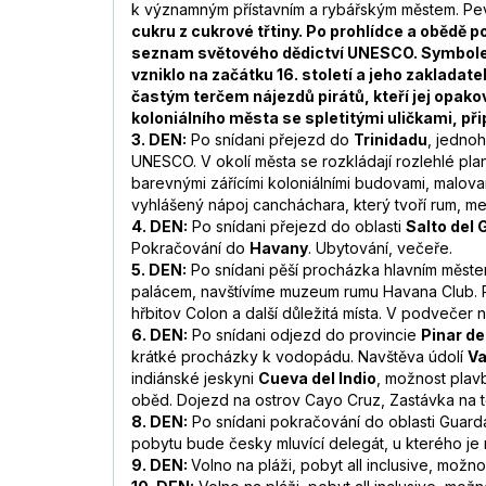
k významným přístavním a rybářským městem. P
cukru z cukrové třtiny. Po prohlídce a obědě 
seznam světového dědictví UNESCO. Symbolem m
vzniklo na začátku 16. století a jeho zaklada
častým terčem nájezdů pirátů, kteří jej opako
koloniálního města se spletitými uličkami, při
3. DEN:
Po snídani přejezd do
Trinidadu
, jednoh
UNESCO. V okolí města se rozkládají rozlehlé plan
barevnými zářícími koloniálními budovami, malov
vyhlášený nápoj cancháchara, který tvoří rum, me
4. DEN:
Po snídani přejezd do oblasti
Salto del
Pokračování do
Havany
. Ubytování, večeře.
5. DEN:
Po snídani pěší procházka hlavním měste
palácem, navštívíme muzeum rumu Havana Club. Po
hřbitov Colon a další důležitá místa. V podvečer
6. DEN:
Po snídani odjezd do provincie
Pinar de
krátké procházky k vodopádu. Navštěva údolí
Va
indiánské jeskyni
Cueva del Indio
, možnost plav
oběd. Dojezd na ostrov Cayo Cruz, Zastávka na to
8. DEN:
Po snídani pokračování do oblasti Guar
pobytu bude česky mluvící delegát, u kterého je 
9. DEN:
Volno na pláži, pobyt all inclusive, možnos