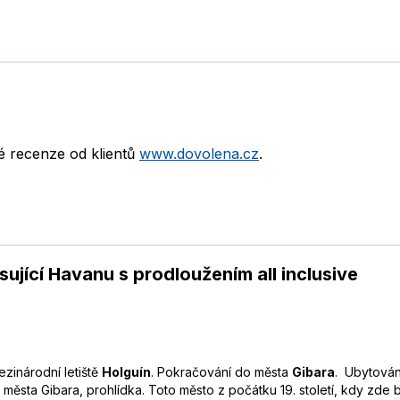
né recenze od klientů
www.dovolena.cz
.
ující Havanu s prodloužením all inclusive
ezinárodní letiště
Holguín
. Pokračování do města
Gibara
. Ubytován
města Gibara, prohlídka. Toto město z počátku 19. století, kdy zde 