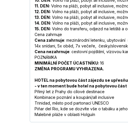
10. DEN:
Volno na pláži, pobyt all inclusive, možno
11. DEN:
Volno na pláži, pobyt all inclusive, možno
12. DEN:
Volno na pláži, pobyt all inclusive, možno
13. DEN:
Volno na pláži, pobyt all inclusive, možno
14. DEN:
Volno na pláži, pobyt all inclusive, možno
15. DEN:
Volno do transferu, odjezd na letiště a 
Cena zahrnuje
Cena zahrnuje
: mezinárodní letenku, ubytování 
14x snídani, 5x oběd, 7x večeře, česky/slovensk
Cena nezahrnuje
: cestovní pojištění, vízovou k
POZNÁMKA
MINIMÁLNÍ POČET ÚCASTNÍKU:
16
ZMĚNA PROGRAMU VYHRAZENA.
HOTEL na pobytovou část zájezdu se upřesňuje 
- v ten moment bude hotel na pobytovou čás
Přímý let z Prahy do cílové destinace
Kombinace poznání a koupání/all inclusive
Trinidad, město pod partonací UNESCO
Piňar del Rio, kde se dozvíte vše o tabáku a jeh
Malebné pláže v oblasti Holguín