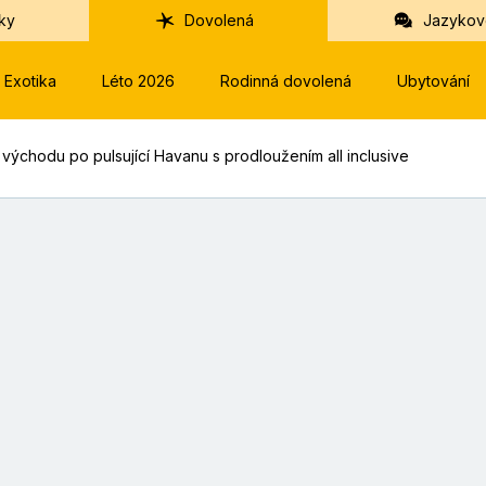
ky
Dovolená
Jazykov
Exotika
Léto 2026
Rodinná dovolená
Ubytování
východu po pulsující Havanu s prodloužením all inclusive