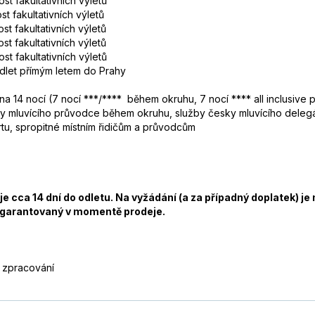
st fakultativních výletů
st fakultativních výletů
st fakultativních výletů
st fakultativních výletů
st fakultativních výletů
odlet přímým letem do Prahy
na 14 nocí (7 nocí ***/**** během okruhu, 7 nocí **** all inclusive
y mluvícího průvodce během okruhu, služby česky mluvícího delegá
artu, spropitné místním řidičům a průvodcům
cca 14 dní do odletu. Na vyžádání (a za případný doplatek) je m
t garantovaný v momentě prodeje.
o zpracování