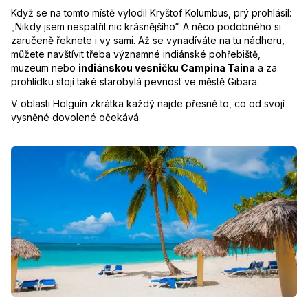
Když se na tomto místě vylodil Kryštof Kolumbus, prý prohlásil:
„Nikdy jsem nespatřil nic krásnějšího“. A něco podobného si
zaručeně řeknete i vy sami. Až se vynadíváte na tu nádheru,
můžete navštívit třeba významné indiánské pohřebiště,
muzeum nebo
indiánskou vesničku Campina Taina
a za
prohlídku stojí také starobylá pevnost ve městě Gibara.
V oblasti Holguín zkrátka každý najde přesně to, co od svojí
vysněné dovolené očekává.