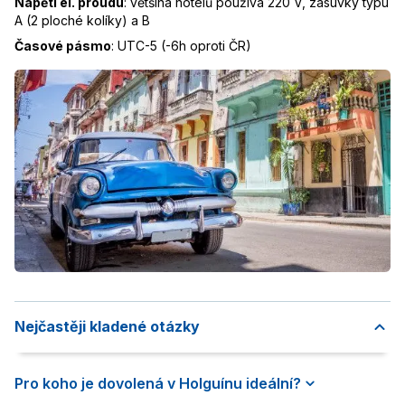
Napětí el. proudu
:
většina hotelů používá 220 V, zásuvky typu
A (2 ploché kolíky) a B
Časové pásmo
:
UTC-5 (-6h oproti ČR)
Nejčastěji kladené otázky
Pro koho je dovolená v Holguínu ideální?