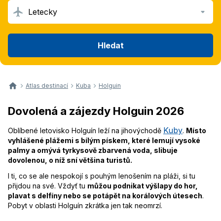
Letecky
Hledat
Atlas destinací
Kuba
Holguin
Dovolená a zájezdy Holguin 2026
Kuby
Oblíbené letovisko Holguín leží na jihovýchodě
.
Místo
vyhlášené plážemi s bílým pískem, které lemují vysoké
palmy a omývá tyrkysově zbarvená voda, slibuje
dovolenou, o níž sní většina turistů.
I ti, co se ale nespokojí s pouhým lenošením na pláži, si tu
přijdou na své. Vždyť tu
můžou podnikat výšlapy do hor,
plavat s delfíny nebo se potápět na korálových útesech
.
Pobyt v oblasti Holguín zkrátka jen tak neomrzí.