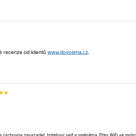
né recenze od klientů
www.dovolena.cz
.
je úschovna zavazadel, hotelový sejf a směnárna. Přes WiFi se moho