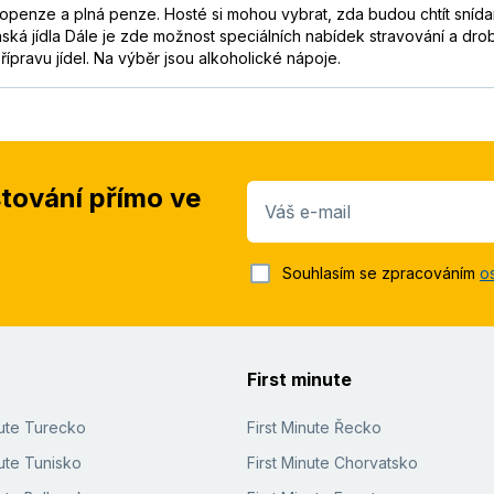
polopenze a plná penze. Hosté si mohou vybrat, zda budou chtít sní
iánská jídla Dále je zde možnost speciálních nabídek stravování a dro
pravu jídel. Na výběr jsou alkoholické nápoje.
stování přímo ve
Váš e-mail
Souhlasím se zpracováním
o
First minute
nute Turecko
First Minute Řecko
ute Tunisko
First Minute Chorvatsko