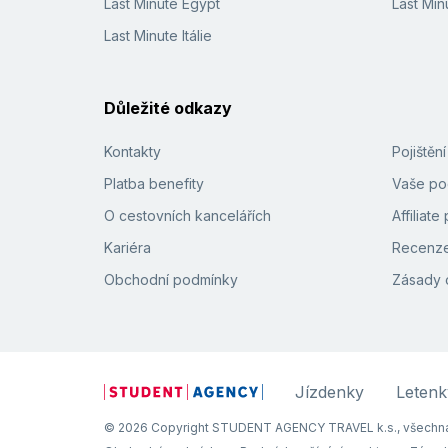
Last Minute Egypt
Last Min
Last Minute Itálie
Důležité odkazy
Kontakty
Pojištěn
Platba benefity
Vaše pod
O cestovních kancelářích
Affiliat
Kariéra
Recenze
Obchodní podmínky
Zásady 
Jízdenky
Letenk
© 2026 Copyright STUDENT AGENCY TRAVEL k.s., všechna