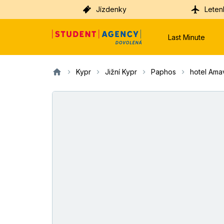
Jízdenky
Leten
Last Minute
Kypr
Jižní Kypr
Paphos
hotel Ama