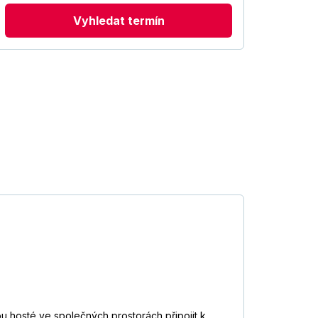
Vyhledat termín
u hosté ve společných prostorách připojit k