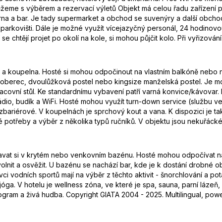
ůžeme s výběrem a rezervací výletů Objekt má celou řadu zařízení 
rna a bar. Je tady supermarket a obchod se suvenýry a další obchody.
parkovišti. Dále je možné využít vícejazyčný personál, 24 hodino
í se chtějí projet po okolí na kole, si mohou půjčit kolo. Při vyřizov
hyň a koupelna. Hosté si mohou odpočinout na vlastním balkóně nebo
e koberec, dvoulůžková postel nebo kingsize manželská postel. Je
pracovní stůl. Ke standardnímu vybavení patří varná konvice/kávovar. 
, rádio, budík a WiFi. Hosté mohou využít turn-down service (službu ve
bariérové. V koupelnách je sprchový kout a vana. K dispozici je t
 potřeby a výběr z několika typů ručníků. V objektu jsou nekuřáck
vat si v krytém nebo venkovním bazénu. Hosté mohou odpočívat na s
volnit a osvěžit. U bazénu se nachází bar, kde je k dostání drobné 
znivci vodních sportů mají na výběr z těchto aktivit - šnorchlování a
 a jóga. V hotelu je wellness zóna, ve které je spa, sauna, parní lá
rogram a živá hudba. Copyright GIATA 2004 - 2025. Multilingual, pow