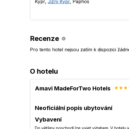
Kypr
,
Jižní Kypr
,
Paphos
Recenze
Pro tento hotel nejsou zatím k dispozici žád
O hotelu
Amavi MadeForTwo Hotels
Neoficiální popis ubytování
Vybavení
Do většiny poschodí lze vyjet výtahem. V hotelu 