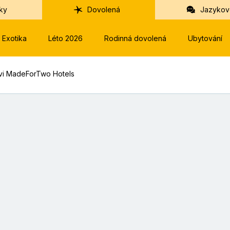
ky
Dovolená
Jazykov
Exotika
Léto 2026
Rodinná dovolená
Ubytování
vi MadeForTwo Hotels