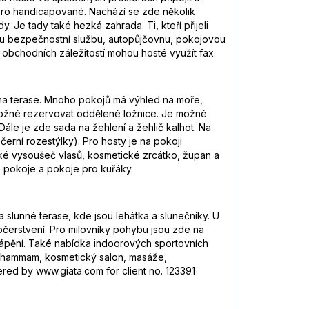
pro handicapované. Nachází se zde několik
 Je tady také hezká zahrada. Ti, kteří přijeli
vou bezpečnostní službu, autopůjčovnu, pokojovou
ání obchodních záležitostí mohou hosté využít fax.
 na terase. Mnoho pokojů má výhled na moře,
 možné rezervovat oddělené ložnice. Je možné
Dále je zde sada na žehlení a žehlič kalhot. Na
černí rozestýlky). Pro hosty je na pokoji
aké vysoušeč vlasů, kosmetické zrcátko, župan a
é pokoje a pokoje pro kuřáky.
lunné terase, kde jsou lehátka a slunečníky. U
občerstvení. Pro milovníky pohybu jsou zde na
 potápění. Také nabídka indoorových sportovních
zeň, hammam, kosmetický salon, masáže,
ered by www.giata.com for client no. 123391