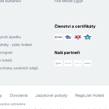
ute Bulharsko
First Minute Egypt
Členství a certifikáty
í proti úpadku
něty - pište řediteli
Naši partneři
e program
 hotelů
ochrany osobních údajů
y
Dovolená
Jazykové pobyty
RegioJet Hotels
 práva vyhrazena