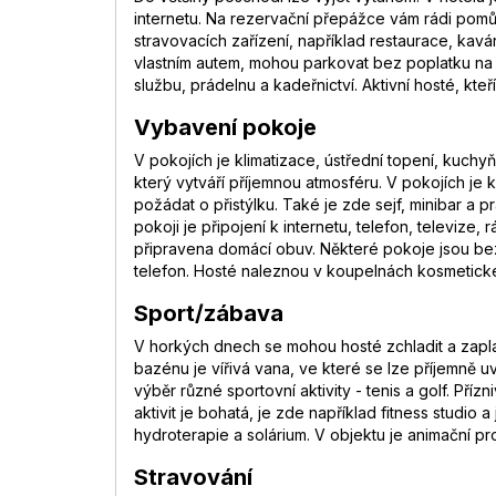
internetu. Na rezervační přepážce vám rádi pom
stravovacích zařízení, například restaurace, kavá
vlastním autem, mohou parkovat bez poplatku na 
službu, prádelnu a kadeřnictví. Aktivní hosté, kteř
Vybavení pokoje
V pokojích je klimatizace, ústřední topení, kuc
který vytváří příjemnou atmosféru. V pokojích j
požádat o přistýlku. Také je zde sejf, minibar a 
pokoji je připojení k internetu, telefon, televize
připravena domácí obuv. Některé pokoje jsou bez
telefon. Hosté naleznou v koupelnách kosmetické
Sport/zábava
V horkých dnech se mohou hosté zchladit a zapla
bazénu je vířivá vana, ve které se lze příjemně u
výběr různé sportovní aktivity - tenis a golf. Pří
aktivit je bohatá, je zde například fitness studio
hydroterapie a solárium. V objektu je animační p
Stravování