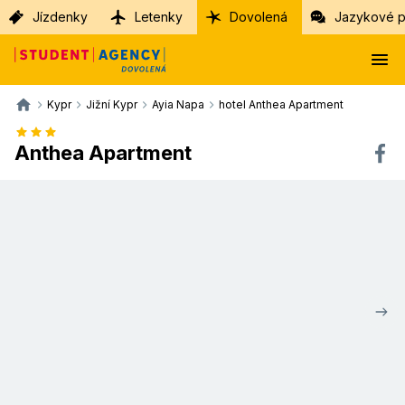
Jízdenky
Letenky
Dovolená
Jazykové p
Kypr
Jižní Kypr
Ayia Napa
hotel Anthea Apartment
Anthea Apartment