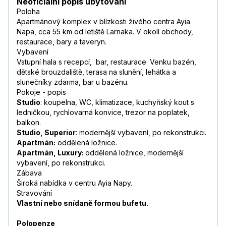
Neoficiální popis ubytování
Poloha
Apartmánový komplex v blízkosti živého centra Ayia
Napa, cca 55 km od letiště Larnaka. V okolí obchody,
restaurace, bary a taveryn.
Vybavení
Vstupní hala s recepcí, bar, restaurace. Venku bazén,
dětské brouzdaliště, terasa na slunění, lehátka a
slunečníky zdarma, bar u bazénu.
Pokoje - popis
Studio
: koupelna, WC, klimatizace, kuchyňský kout s
ledničkou, rychlovarná konvice, trezor na poplatek,
balkon.
Studio, Superior
: modernější vybavení, po rekonstrukci.
Apartmán:
oddělená ložnice.
Apartmán, Luxury:
oddělená ložnice, modernější
vybavení, po rekonstrukci.
Zábava
Široká nabídka v centru Ayia Napy.
Stravování
Vlastní nebo snídaně formou bufetu.
Polopenze