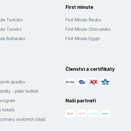
First minute
nute Turecko
First Minute Řecko
ute Tunisko
First Minute Chorvatsko
ute Bulharsko
First Minute Egypt
Členství a certifikáty
í proti úpadku
něty - pište řediteli
Naši partneři
e program
 hotelů
ochrany osobních údajů