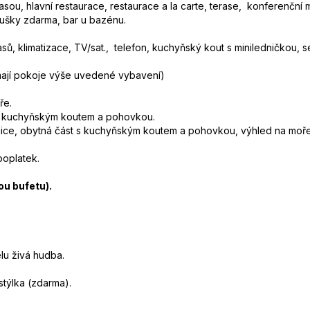
rasou, hlavní restaurace, restaurace a la carte, terase, konferenční
osušky zdarma, bar u bazénu.
, klimatizace, TV/sat., telefon, kuchyňský kout s miniledničkou, s
 mají pokoje výše uvedené vybavení)
ře.
 s kuchyňským koutem a pohovkou.
ice, obytná část s kuchyňským koutem a pohovkou, výhled na moře
poplatek.
u bufetu).
lu živá hudba.
stýlka (zdarma).