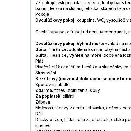
77 pokojů, vstupní hala s recepcí, lobby bar s te
bazén, terasa na slunění, lehátka, slunečníky a 
Pokoje
Dvoulůžkový pokoj:
koupelna, WC, vysoušeč vlasů
Ostatní typy pokojů (pokud není uvedeno jinak,
Dvoulůžkový pokoj, Výhled moře:
výhled na mo
Suita, 1 ložnice:
oddělená ložnice, obytná část
Suita, 1 ložnice, Výhled na moře:
oddělená ložn
Pláž
Písečná pláž cca 150 m. Lehátka a slunečníky za 
Stravování
Bez stravy (možnost dokoupení snídaně formo
Sportovní nabídka
Zdarma:
fitnes, stolní tenis, šipky
Za poplatek:
biliárd
Zábava
Možnosti zábavy v centru letoviska, občas v hote
Děti
Dětský bazén, hlídání dětí za příplatek, dětská po
Internet