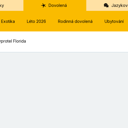
ky
Dovolená
Jazykov
Exotika
Léto 2026
Rodinná dovolená
Ubytování
protel Florida