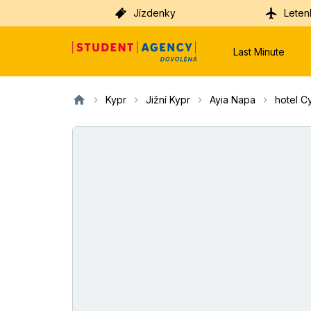
Jízdenky
Leten
Last Minute
Kypr
Jižní Kypr
Ayia Napa
hotel Cy