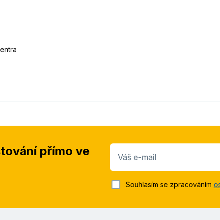
centra
stování přímo ve
Váš e-mail
Souhlasím se zpracováním
o