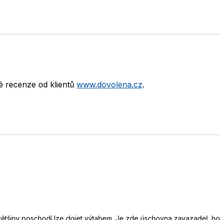
né recenze od klientů
www.dovolena.cz
.
o většiny poschodí lze dojet výtahem. Je zde úschovna zavazadel, h