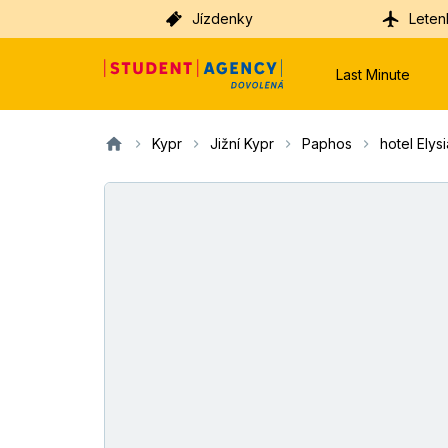
Jízdenky
Leten
Last Minute
Kypr
Jižní Kypr
Paphos
hotel Elys