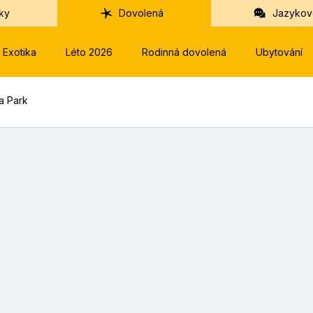
ky
Dovolená
Jazykov
Exotika
Léto 2026
Rodinná dovolená
Ubytování
ia Park