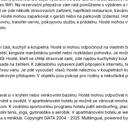
přes WiFi. Na rezervační přepážce vám rádi pomůžeme s výběrem a r
se zde několik stravovacích zařízení, například restaurace, kavárna
. Hosté mohou zaparkovat v garáži nebo na parkovišti (zdarma). Ho
čovnu, transfer-servis, pokojovou službu a prádelnu. Hosté mohou využ
olo.
ací část, kuchyň a koupelna. Hosté si mohou odpočinout na vlastním 
tel, kingsize manželskou postel nebo rozkládací pohovku. Je mož
stůl. Hosté, kteří se chtějí stravovat sami, zde najdou kuchyňský kou
da na žehlení. K základnímu vybavení patří připojení k internetu, t
ířivou vanu. Je zde vysoušeč vlasů. Hosté naleznou v koupelnách k
iérovým přístupem. V objektu jsou pokoje pro rodiny a nekuřácké p
vat si v krytém nebo venkovním bazénu. Hosté mohou odpočívat na s
uvolnit a osvěžit. V apartmánovém hotelu je možné se věnovat mnoha
a koni. K vodnímu sportovnímu programu hotelu patří windsurfing, pla
, stolní tenis, jóga, gymnastika a aerobik. V apartmánovém hotelu je w
 a miniklub. Copyright GIATA 2004 - 2025. Multilingual, powered by 