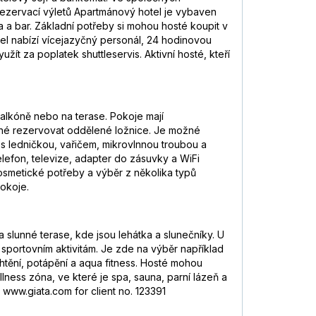
ezervací výletů Apartmánový hotel je vybaven
 a bar. Základní potřeby si mohou hosté koupit v
tel nabízí vícejazyčný personál, 24 hodinovou
ít za poplatek shuttleservis. Aktivní hosté, kteří
balkóně nebo na terase. Pokoje mají
né rezervovat oddělené ložnice. Je možné
t s ledničkou, vařičem, mikrovlnnou troubou a
elefon, televize, adapter do zásuvky a WiFi
osmetické potřeby a výběr z několika typů
okoje.
lunné terase, kde jsou lehátka a slunečníky. U
 sportovním aktivitám. Je zde na výběr například
chtění, potápění a aqua fitness. Hosté mohou
ellness zóna, ve které je spa, sauna, parní lázeň a
www.giata.com for client no. 123391