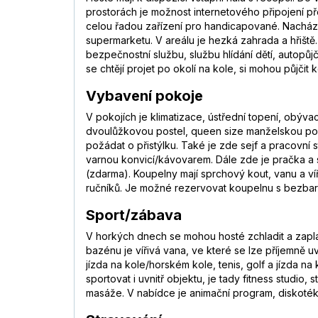
prostorách je možnost internetového připojení 
celou řadou zařízení pro handicapované. Nachází 
supermarketu. V areálu je hezká zahrada a hřiště
bezpečnostní službu, službu hlídání dětí, autopůj
se chtějí projet po okolí na kole, si mohou půjčit k
Vybavení pokoje
V pokojích je klimatizace, ústřední topení, obýv
dvoulůžkovou postel, queen size manželskou pos
požádat o přistýlku. Také je zde sejf a pracovní 
varnou konvicí/kávovarem. Dále zde je pračka a sa
(zdarma). Koupelny mají sprchový kout, vanu a v
ručníků. Je možné rezervovat koupelnu s bezbar
Sport/zábava
V horkých dnech se mohou hosté zchladit a zapla
bazénu je vířivá vana, ve které se lze příjemně 
jízda na kole/horském kole, tenis, golf a jízda n
sportovat i uvnitř objektu, je tady fitness studio
masáže. V nabídce je animační program, diskotéka