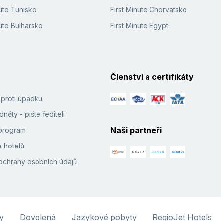
ute Tunisko
First Minute Chorvatsko
ute Bulharsko
First Minute Egypt
Členství a certifikáty
í proti úpadku
něty - pište řediteli
Naši partneři
e program
 hotelů
ochrany osobních údajů
y
Dovolená
Jazykové pobyty
RegioJet Hotels