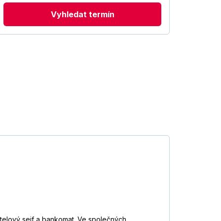
Vyhledat termín
otelový sejf a bankomat. Ve společných