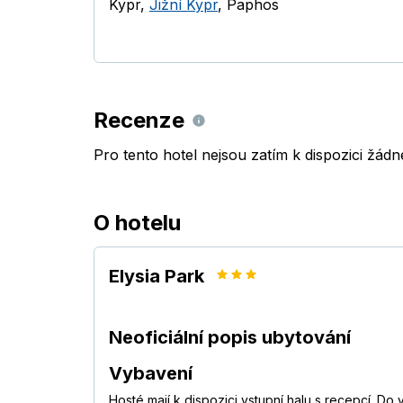
Kypr
,
Jižní Kypr
,
Paphos
Recenze
Pro tento hotel nejsou zatím k dispozici žád
O hotelu
Elysia Park
Neoficiální popis ubytování
Vybavení
Hosté mají k dispozici vstupní halu s recepcí. D