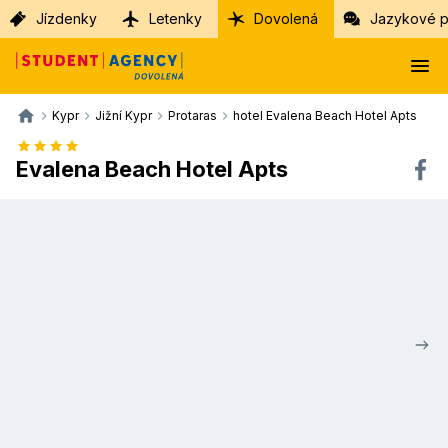
Jízdenky
Letenky
Dovolená
Jazykové p
Kypr
Jižní Kypr
Protaras
hotel Evalena Beach Hotel Apts
Evalena Beach Hotel Apts