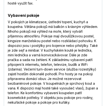
hosté využít fax.
Vybavení pokoje
V pokojích je klimatizace, ústřední topení, kuchyň a
koupelna. Většina pokojů má balkón s krásným výhledem.
Mnoho pokojů má výhled na moře, který vytváří
příjemnou atmosféru. Pokoje mají dvoulůžkovou postel,
kingsize manželskou postel nebo rozkládací pohovku. K
dispozici jsou i postýlky pro kojence nebo přistýlky. Také
je zde sejf a minibar. V kuchyňském koutě je lednička,
mini lednička a varná konvice/kávovar. Dále je zde
pračka a sada na žehlení. K základnímu vybavení patří
připojení k internetu, telefon, televize, budík a WiFi
(zdarma). Večerní turn-down service (služba rozestýlky)
zajistí hostům dokonalé pohodlí. Pro hosty je na pokoji
připravena domácí obuv. Je možné rezervovat
bezbariérové pokoje. V koupelnách je sprchový kout a
vana. K dispozici mají hosté také vysoušeč vlasů, župan a
telefon. Ke komfortímu vybavení koupelen patří
kosmetické potřeby. V objektu jsou pokoje pro rodiny,
nekuřácké pokoje a pokoje pro kuřáky.