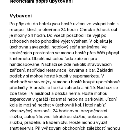
Neoficiální popis ubytování
Vybavení
Po příjezdu do hotelu jsou hosté uvítáni ve vstupní hale s
recepcí, která je otevřena 24 hodin. Check in/check out
je možný 24 hodin. Do všech poschodí lze vyjít po
schodech nebo pohodlně vyjet výtahem. V objektu je
úschovna zavazadel, hotelový sejf a směnárna. Ve
společných prostorách se mohou hosté přes WiFi připojit
k internetu. Objekt má celou řadu zařízení pro
handicapované. Nachází se zde několik stravovacích
zařízení, například restaurace, kavárna a bar. Základní
potřeby si mohou hosté koupit v supermarketu. V
obchodě se suvenýry si mohou hosté koupit upomínkové
předměty. V areálu je hezká zahrada a hřiště. Nachází se
zde také TV místnost a dětská herna. Hosté mohou
zaparkovat v garáži (zdarma) nebo na parkovišti. Jízdní
kola je možné nechat v úschovně kol. Hotel nabízí
vícejazyčný personál, 24 hodinovou bezpečnostní
službu, autopůjčovnu, lékařskou službu, pokojovou
službu, prádelnu a kadeřnictví. Hosté mohou využít
shuttleservis. Při vyřizování obchodních záležitostí mohou