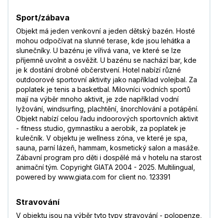
Sport/zábava
Objekt má jeden venkovní a jeden dětský bazén. Hosté
mohou odpočívat na slunné terase, kde jsou lehátka a
slunečníky. U bazénu je vířivá vana, ve které se lze
příjemně uvolnit a osvěžit. U bazénu se nachází bar, kde
je k dostání drobné občerstvení. Hotel nabízí různé
outdoorové sportovní aktivity jako například volejbal. Za
poplatek je tenis a basketbal. Milovníci vodních sportů
mají na výběr mnoho aktivit, je zde například vodní
lyžování, windsurfing, plachtění, šnorchlování a potápění.
Objekt nabízí celou řadu indoorových sportovních aktivit
- fitness studio, gymnastiku a aerobik, za poplatek je
kulečník. V objektu je wellness zóna, ve které je spa,
sauna, parní lázeň, hammam, kosmetický salon a masáže.
Zábavní program pro děti i dospělé má v hotelu na starost
animační tým. Copyright GIATA 2004 - 2025. Multilingual,
powered by www.giata.com for client no. 123391
Stravování
V objektu jsou na výběr tyto typy stravování - polopenze,