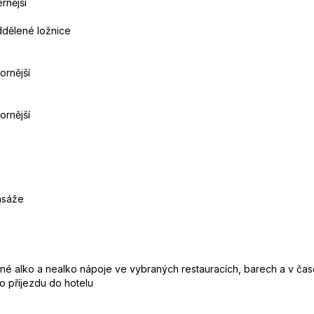
rnější
ddělené ložnice
ornější
ornější
asáže
brané alko a nealko nápoje ve vybraných restauracích, barech a v č
po příjezdu do hotelu