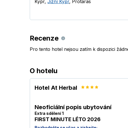
Kypr
,
Jižní Kypr
,
Protaras
Recenze
Pro tento hotel nejsou zatím k dispozici žád
O hotelu
Hotel At Herbal
Neoficiální popis ubytování
Extra sdělení 1
FIRST MINUTE LÉTO 2026
Rozhodněte se včas a získejte: