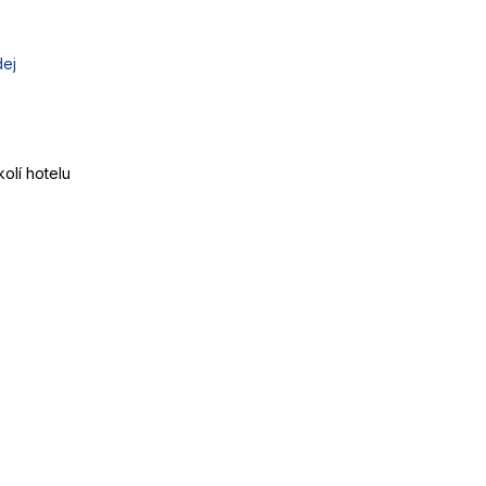
dej
olí hotelu