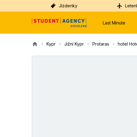
Jízdenky
Leten
Last Minute
Kypr
Jižní Kypr
Protaras
hotel Hot