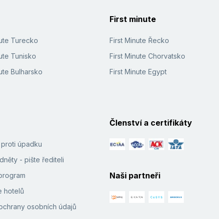
First minute
nute Turecko
First Minute Řecko
ute Tunisko
First Minute Chorvatsko
ute Bulharsko
First Minute Egypt
Členství a certifikáty
í proti úpadku
něty - pište řediteli
Naši partneři
e program
 hotelů
ochrany osobních údajů