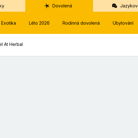
ky
Dovolená
Jazykov
Exotika
Léto 2026
Rodinná dovolená
Ubytování
el At Herbal