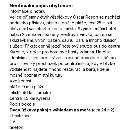
Neoficiální popis ubytování
Informace o hotelu
Velice příjemný čtyřhvězdičkový Oscar Resort se nachází
nedaleko přístavu, přímo u písčité pláže, cca 25 minut
chůze od samotného centra města. Svým klientům hotel
nabízí 2 venkovní bazény, venkovní vířivka, bazén se
skluzavkami, vnitřní bazén, saunu, páru a mnoho dalších
služeb. Třikrát denně jezdí hotelový shuttle bus do centra
Kyrenie, který je pro hotelové hosty zdarma. Hotel je
ideálním místem pro strávení rodinné dovolené s dětmi i
pro milovníky procházek po centru města, kdy v blízké
vzdálenosti najdete mnoho restaurací a barů, kde je
možné poznat místní kulturu.
Vzdálenost
pláže: 0 m u pláže
letiště: 96 km Larnaka
centra: 1.5 km Kyrenia
Popis pokoje
Dvoulůžkový pokoj s výhledem na moře
(cca 24 m2)
klimatizace
TV
telefon