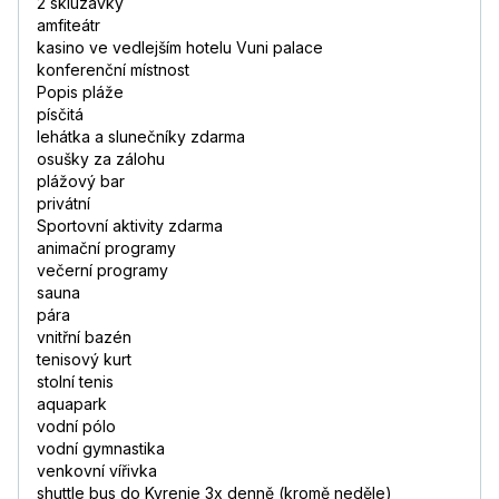
2 skluzavky
amfiteátr
kasino ve vedlejším hotelu Vuni palace
konferenční místnost
Popis pláže
písčitá
lehátka a slunečníky zdarma
osušky za zálohu
plážový bar
privátní
Sportovní aktivity zdarma
animační programy
večerní programy
sauna
pára
vnitřní bazén
tenisový kurt
stolní tenis
aquapark
vodní pólo
vodní gymnastika
venkovní vířivka
shuttle bus do Kyrenie 3x denně (kromě neděle)