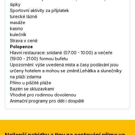
šipky
Sportovní aktivity za příplatek
turecké lázně
masáže
kasino
kulečník
Strava v ceně
Polopenze
Hlavní restaurace: snídaně (07:00 - 10:00) a večeře
(19:00 - 21:00) formou bufetu
Upozornění: výše uvedená místa a časy podávání jsou
určeny hotelem a mohou se změnit.Lehátka a slunečníky
na pláži zdarma
Přímo u píščité pláže
Bazén se skluzavkami
Vhodné pro rodinnou dovolenou
Animační programy pro děti i dospělé
Nejlepší nabídky a tipy na cestování přímo ve