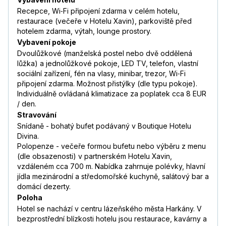
Recepce, Wi‑Fi připojení zdarma v celém hotelu,
restaurace (večeře v Hotelu Xavin), parkoviště před
hotelem zdarma, výtah, lounge prostory.
Vybavení pokoje
Dvoulůžkové (manželská postel nebo dvě oddělená
lůžka) a jednolůžkové pokoje, LED TV, telefon, vlastní
sociální zařízení, fén na vlasy, minibar, trezor, Wi‑Fi
připojení zdarma. Možnost přistýlky (dle typu pokoje).
Individuálně ovládaná klimatizace za poplatek cca 8 EUR
/ den.
Stravování
Snídaně - bohatý bufet podávaný v Boutique Hotelu
Divina.
Polopenze - večeře formou bufetu nebo výběru z menu
(dle obsazenosti) v partnerském Hotelu Xavin,
vzdáleném cca 700 m. Nabídka zahrnuje polévky, hlavní
jídla mezinárodní a středomořské kuchyně, salátový bar a
domácí dezerty.
Poloha
Hotel se nachází v centru lázeňského města Harkány. V
bezprostřední blízkosti hotelu jsou restaurace, kavárny a