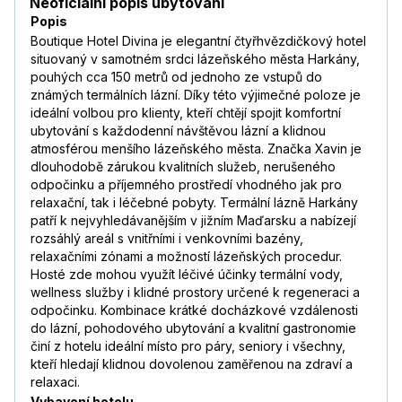
Neoficiální popis ubytování
Popis
Boutique Hotel Divina je elegantní čtyřhvězdičkový hotel
situovaný v samotném srdci lázeňského města Harkány,
pouhých cca 150 metrů od jednoho ze vstupů do
známých termálních lázní. Díky této výjimečné poloze je
ideální volbou pro klienty, kteří chtějí spojit komfortní
ubytování s každodenní návštěvou lázní a klidnou
atmosférou menšího lázeňského města. Značka Xavin je
dlouhodobě zárukou kvalitních služeb, nerušeného
odpočinku a příjemného prostředí vhodného jak pro
relaxační, tak i léčebné pobyty. Termální lázně Harkány
patří k nejvyhledávanějším v jižním Maďarsku a nabízejí
rozsáhlý areál s vnitřními i venkovními bazény,
relaxačními zónami a možností lázeňských procedur.
Hosté zde mohou využít léčivé účinky termální vody,
wellness služby i klidné prostory určené k regeneraci a
odpočinku. Kombinace krátké docházkové vzdálenosti
do lázní, pohodového ubytování a kvalitní gastronomie
činí z hotelu ideální místo pro páry, seniory i všechny,
kteří hledají klidnou dovolenou zaměřenou na zdraví a
relaxaci.
Vybavení hotelu