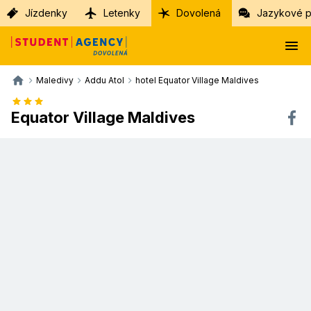
Jízdenky
Letenky
Dovolená
Jazykové p
Maledivy
Addu Atol
hotel Equator Village Maldives
Equator Village Maldives