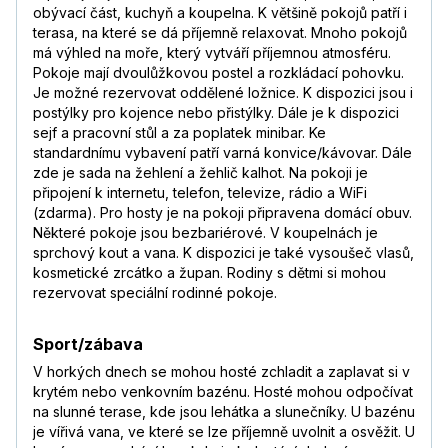
obývací část, kuchyň a koupelna. K většině pokojů patří i
terasa, na které se dá příjemně relaxovat. Mnoho pokojů
má výhled na moře, který vytváří příjemnou atmosféru.
Pokoje mají dvoulůžkovou postel a rozkládací pohovku.
Je možné rezervovat oddělené ložnice. K dispozici jsou i
postýlky pro kojence nebo přistýlky. Dále je k dispozici
sejf a pracovní stůl a za poplatek minibar. Ke
standardnímu vybavení patří varná konvice/kávovar. Dále
zde je sada na žehlení a žehlič kalhot. Na pokoji je
připojení k internetu, telefon, televize, rádio a WiFi
(zdarma). Pro hosty je na pokoji připravena domácí obuv.
Některé pokoje jsou bezbariérové. V koupelnách je
sprchový kout a vana. K dispozici je také vysoušeč vlasů,
kosmetické zrcátko a župan. Rodiny s dětmi si mohou
rezervovat speciální rodinné pokoje.
Sport/zábava
V horkých dnech se mohou hosté zchladit a zaplavat si v
krytém nebo venkovním bazénu. Hosté mohou odpočívat
na slunné terase, kde jsou lehátka a slunečníky. U bazénu
je vířivá vana, ve které se lze příjemně uvolnit a osvěžit. U