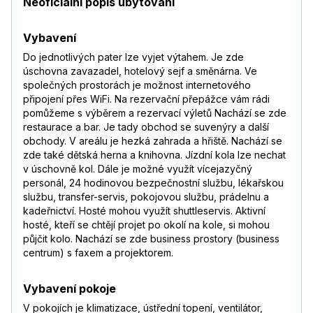
Neoficiální popis ubytování
Vybavení
Do jednotlivých pater lze vyjet výtahem. Je zde
úschovna zavazadel, hotelový sejf a směnárna. Ve
společných prostorách je možnost internetového
připojení přes WiFi. Na rezervační přepážce vám rádi
pomůžeme s výběrem a rezervací výletů Nachází se zde
restaurace a bar. Je tady obchod se suvenýry a další
obchody. V areálu je hezká zahrada a hřiště. Nachází se
zde také dětská herna a knihovna. Jízdní kola lze nechat
v úschovně kol. Dále je možné využít vícejazyčný
personál, 24 hodinovou bezpečnostní službu, lékařskou
službu, transfer-servis, pokojovou službu, prádelnu a
kadeřnictví. Hosté mohou využít shuttleservis. Aktivní
hosté, kteří se chtějí projet po okolí na kole, si mohou
půjčit kolo. Nachází se zde business prostory (business
centrum) s faxem a projektorem.
Vybavení pokoje
V pokojích je klimatizace, ústřední topení, ventilátor,