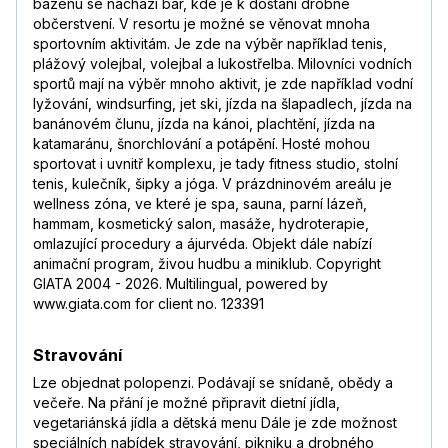
bazénu se nachází bar, kde je k dostání drobné
občerstvení. V resortu je možné se věnovat mnoha
sportovním aktivitám. Je zde na výběr například tenis,
plážový volejbal, volejbal a lukostřelba. Milovníci vodních
sportů mají na výběr mnoho aktivit, je zde například vodní
lyžování, windsurfing, jet ski, jízda na šlapadlech, jízda na
banánovém člunu, jízda na kánoi, plachtění, jízda na
katamaránu, šnorchlování a potápění. Hosté mohou
sportovat i uvnitř komplexu, je tady fitness studio, stolní
tenis, kulečník, šipky a jóga. V prázdninovém areálu je
wellness zóna, ve které je spa, sauna, parní lázeň,
hammam, kosmetický salon, masáže, hydroterapie,
omlazující procedury a ájurvéda. Objekt dále nabízí
animační program, živou hudbu a miniklub. Copyright
GIATA 2004 - 2026. Multilingual, powered by
www.giata.com for client no. 123391
Stravování
Lze objednat polopenzi. Podávají se snídaně, obědy a
večeře. Na přání je možné připravit dietní jídla,
vegetariánská jídla a dětská menu Dále je zde možnost
speciálních nabídek stravování, pikniku a drobného