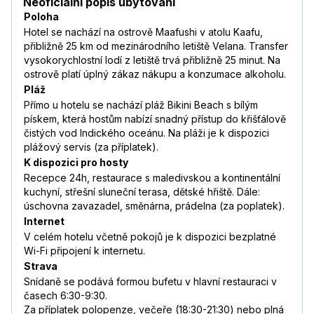
Neoficiální popis ubytování
Poloha
Hotel se nachází na ostrově Maafushi v atolu Kaafu,
přibližně 25 km od mezinárodního letiště Velana. Transfer
vysokorychlostní lodí z letiště trvá přibližně 25 minut. Na
ostrově platí úplný zákaz nákupu a konzumace alkoholu.
Pláž
Přímo u hotelu se nachází pláž Bikini Beach s bílým
pískem, která hostům nabízí snadný přístup do křišťálově
čistých vod Indického oceánu. Na pláži je k dispozici
plážový servis (za příplatek).
K dispozici pro hosty
Recepce 24h, restaurace s maledivskou a kontinentální
kuchyní, střešní sluneční terasa, dětské hřiště. Dále:
úschovna zavazadel, směnárna, prádelna (za poplatek).
Internet
V celém hotelu včetně pokojů je k dispozici bezplatné
Wi-Fi připojení k internetu.
Strava
Snídaně se podává formou bufetu v hlavní restauraci v
časech 6:30-9:30.
Za příplatek polopenze, večeře (18:30-21:30) nebo plná