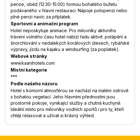
penze, oběd (12:30-15:00) formou bohatého bufetu
podávaného v hlavní restauraci. Nápoje polopenzi nebo
plné penzi navíc za příplatek.
Sportovní a animační program
Hotel neposkytuje animace. Pro milovníky aktivního
trávení volného času hotel nabízí řadu aktivit: potápění a
šnorchlování v nedalekých korálových útesech, rybářské
výpravy, jízdu na kajaku a windsurfing (za poplatek).
Webové stránky
www.kaanihotels.com
Místní kategorie
***
Podle našeho názoru
Hotel s komorní atmosférou se nachází na malém ostrově
s bohatou vegetací. Jeho hlavními přednostmi jsou
prostorné pokoje, vynikající služby a chutná kuchyně.
Ideální místo pro milovníky vodních sportů i pro ty, kteří
chtějí relaxovat a užívat si krásný výhled.