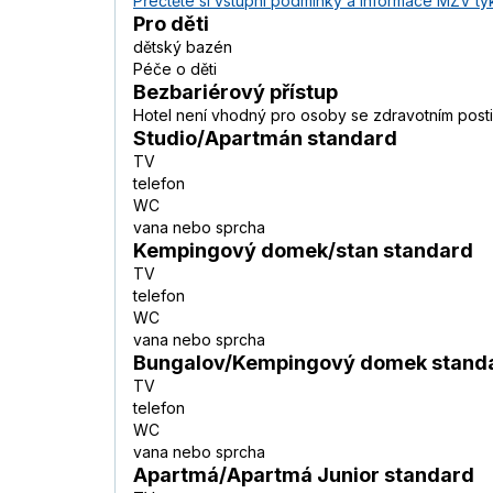
Přečtěte si vstupní podmínky a informace MZV týk
Pro děti
dětský bazén
Péče o děti
Bezbariérový přístup
Hotel není vhodný pro osoby se zdravotním post
Studio/Apartmán standard
TV
telefon
WC
vana nebo sprcha
Kempingový domek/stan standard
TV
telefon
WC
vana nebo sprcha
Bungalov/Kempingový domek stand
TV
telefon
WC
vana nebo sprcha
Apartmá/Apartmá Junior standard