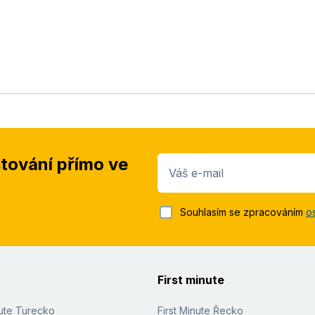
stování přímo ve
Váš e-mail
Souhlasím se zpracováním
o
First minute
nute Turecko
First Minute Řecko