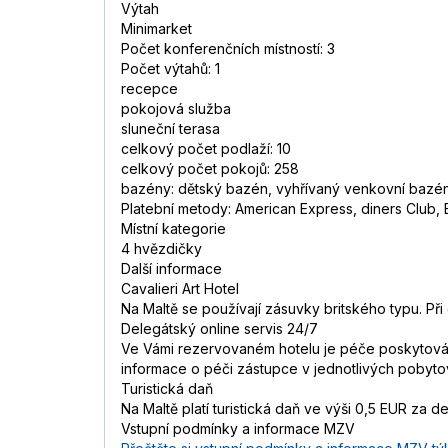
Výtah
Minimarket
Počet konferenčních místností: 3
Počet výtahů: 1
recepce
pokojová služba
sluneční terasa
celkový počet podlaží: 10
celkový počet pokojů: 258
bazény: dětský bazén, vyhřívaný venkovní bazén
Platební metody: American Express, diners Club,
Místní kategorie
4 hvězdičky
Další informace
Cavalieri Art Hotel
Na Maltě se používají zásuvky britského typu. Př
Delegátský online servis 24/7
Ve Vámi rezervovaném hotelu je péče poskytována
informace o péči zástupce v jednotlivých pobyt
Turistická daň
Na Maltě platí turistická daň ve výši 0,5 EUR za 
Vstupní podmínky a informace MZV