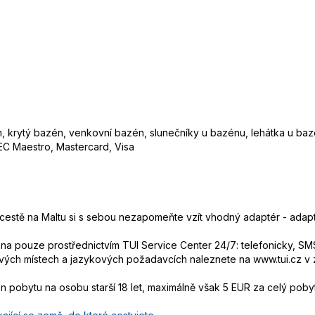
, krytý bazén, venkovní bazén, slunečníky u bazénu, lehátka u ba
 EC Maestro, Mastercard, Visa
i cestě na Maltu si s sebou nezapomeňte vzít vhodný adaptér - adap
 pouze prostřednictvím TUI Service Center 24/7: telefonicky, SMS
ových místech a jazykových požadavcích naleznete na www.tui.cz v
den pobytu na osobu starší 18 let, maximálně však 5 EUR za celý poby