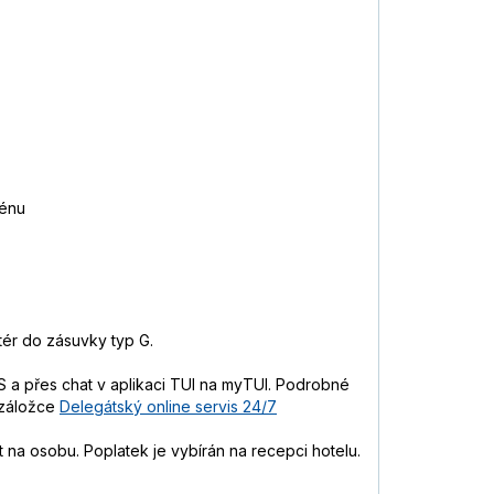
zénu
tér do zásuvky typ G.
 a přes chat v aplikaci TUI na myTUI. Podrobné
 záložce
Delegátský online servis 24/7
t na osobu. Poplatek je vybírán na recepci hotelu.