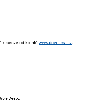
né recenze od klientů
www.dovolena.cz
.
stroje DeepL