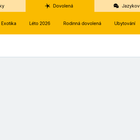
ky
Dovolená
Jazykov
Exotika
Léto 2026
Rodinná dovolená
Ubytování