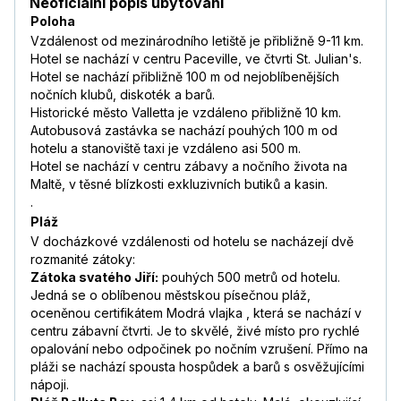
Neoficiální popis ubytování
Poloha
Vzdálenost od mezinárodního letiště je přibližně 9-11 km.
Hotel se nachází v centru Paceville, ve čtvrti St. Julian's.
Hotel se nachází přibližně 100 m od nejoblíbenějších
nočních klubů, diskoték a barů.
Historické město Valletta je vzdáleno přibližně 10 km.
Autobusová zastávka se nachází pouhých 100 m od
hotelu a stanoviště taxi je vzdáleno asi 500 m.
Hotel se nachází v centru zábavy a nočního života na
Maltě, v těsné blízkosti exkluzivních butiků a kasin.
.
Pláž
V docházkové vzdálenosti od hotelu se nacházejí dvě
rozmanité zátoky:
Zátoka svatého Jiří:
pouhých 500 metrů od hotelu.
Jedná se o oblíbenou městskou písečnou pláž,
oceněnou certifikátem Modrá vlajka , která se nachází v
centru zábavní čtvrti. Je to skvělé, živé místo pro rychlé
opalování nebo odpočinek po nočním vzrušení. Přímo na
pláži se nachází spousta hospůdek a barů s osvěžujícími
nápoji.