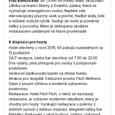
Pláž Balluta Bay:
asi 1,4 km od hotelu. Malá, okouzlující
zátoka na hranici Sliemy a Svatého Juliána, která se
vyznačuje smaragdovou vodou. Najdete zde
mikroskopický písečný úsek a ploché, hladké skály, kde
si můžete rozložit ručník. Sestup do moře je poměrně
mělký a pozvolný. Místo je obklopeno skvělými
restauracemi umístěnými na hlavní promenádě.
.
K dispozici pro hosty
Hotel otevřený v roce 2019, 63 pokojů rozmístěných na
13 podlažích.
24/7 recepce, lobby bar otevřený od 7:30 do 22:30.
Dva výtahy, plně přístupné pro osoby s pohybovým
postižením.
Venkovní sladkovodní bazén na střeše hotelu.
Atrakce pro dospělé: Exkluzivní prostor Fitch Wellness
Oasis s luxusní vířivkou a moderně vybavenou
posilovnou.
Restaurace: Hotel Fitch Fitch, v němž se nacházejí
restaurace, je vybaven moderním nábytkem, který je
vhodný pro hosty: Vynikající restaurace s pokrmy z
místních surovin s italskou inspirací, elegantní lobby bar.
Příplatky: Parkování v okolí budovy, čistírna, pokojová