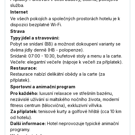
služba.
Internet
Ve všech pokojích a společných prostorách hotelu je k
dispozici bezplatné Wi-Fi.
Strava
Typy jídel a stravování:
Pobyt se snídaní (BB) a možnost dokoupení varianty se
dvěma jídly denně (HB - polopenze).
Snídaně: 07:00 - 10:30, bufetové stoly a menu a la carte.
Večeře: elegantní večeře (nápoje k večeři za příplatek).
Restaurace:
Restaurace nabízí delikátní obědy a la carte (za
příplatek).
Sportovní a animační program
Pro každého:
luxusní relaxace ve střešním bazénu,
nezávislé užívání si maltského nočního života, moderní
fitness centrum (tělocvična), exkluzivní vířivka.
Za příplatek:
tenisové kurty a golfové hřiště (cca 10 km
od hotelu).
Další informace:
Hotel neprovozuje typické animační
programy.