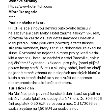
Webové stránky
https://www.hotelfitch.com/
Místní kategorie
****
Podle našeho názoru
FITCH je zcela novou definicí butikového luxusu v
nejzábavnější části Malty. Hotel zaujme italským vkusem,
důrazem na každý vizuální detail (matrace Dorelan a
ložní prádlo Frette jsou čistá poezie!) a fantastickým
střešním bazénem, který zaručuje dokonalou relaxaci na
slunci. Rozhodně se nejedná o místo pro ty, kteří hledají
klid a samotu - hotel se nachází v srdci Paceville, což z
něj činí téměř vysněnou základnu pro páry (hotel přijímá
pouze hosty starší 16 let!) a skupiny přátel, kteří se chtějí
na jedné straně vrhnout do nejlepších maltských klubů a
kasin a na straně druhé se v noci vrátit do naprosto
nekompromisního a krásného interiéru.
Turistická daň
Na Maltě se platí povinná turistická daň, která se platí na
místě v hotelu (platí pro osoby starší 18 let). Do 30.6.2026
činí poplatek 0,50 EUR za osobu a noc. Od 1.7.2026 se
sazba zvyšuje na 1,50 EUR za osobu a noc.