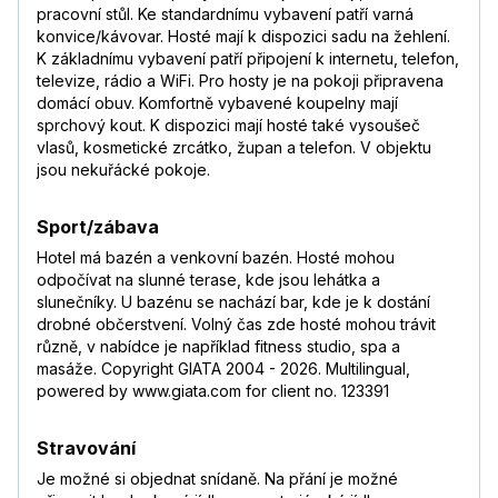
pracovní stůl. Ke standardnímu vybavení patří varná
konvice/kávovar. Hosté mají k dispozici sadu na žehlení.
K základnímu vybavení patří připojení k internetu, telefon,
televize, rádio a WiFi. Pro hosty je na pokoji připravena
domácí obuv. Komfortně vybavené koupelny mají
sprchový kout. K dispozici mají hosté také vysoušeč
vlasů, kosmetické zrcátko, župan a telefon. V objektu
jsou nekuřácké pokoje.
Sport/zábava
Hotel má bazén a venkovní bazén. Hosté mohou
odpočívat na slunné terase, kde jsou lehátka a
slunečníky. U bazénu se nachází bar, kde je k dostání
drobné občerstvení. Volný čas zde hosté mohou trávit
různě, v nabídce je například fitness studio, spa a
masáže. Copyright GIATA 2004 - 2026. Multilingual,
powered by www.giata.com for client no. 123391
Stravování
Je možné si objednat snídaně. Na přání je možné