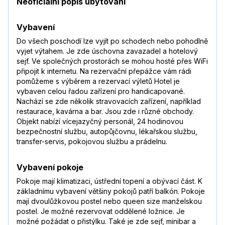
Neoficiální popis ubytování
Vybavení
Do všech poschodí lze vyjít po schodech nebo pohodlně
vyjet výtahem. Je zde úschovna zavazadel a hotelový
sejf. Ve společných prostorách se mohou hosté přes WiFi
připojit k internetu. Na rezervační přepážce vám rádi
pomůžeme s výběrem a rezervací výletů Hotel je
vybaven celou řadou zařízení pro handicapované.
Nachází se zde několik stravovacích zařízení, například
restaurace, kavárna a bar. Jsou zde i různé obchody.
Objekt nabízí vícejazyčný personál, 24 hodinovou
bezpečnostní službu, autopůjčovnu, lékařskou službu,
transfer-servis, pokojovou službu a prádelnu.
Vybavení pokoje
Pokoje mají klimatizaci, ústřední topení a obývací část. K
základnímu vybavení většiny pokojů patří balkón. Pokoje
mají dvoulůžkovou postel nebo queen size manželskou
postel. Je možné rezervovat oddělené ložnice. Je
možné požádat o přistýlku. Také je zde sejf, minibar a