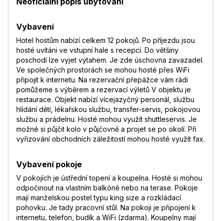
Neoficiální popis ubytování
Vybavení
Hotel hostům nabízí celkem 12 pokojů. Po příjezdu jsou
hosté uvítáni ve vstupní hale s recepcí. Do většiny
poschodí lze vyjet výtahem. Je zde úschovna zavazadel.
Ve společných prostorách se mohou hosté přes WiFi
připojit k internetu. Na rezervační přepážce vám rádi
pomůžeme s výběrem a rezervací výletů V objektu je
restaurace. Objekt nabízí vícejazyčný personál, službu
hlídání dětí, lékařskou službu, transfer-servis, pokojovou
službu a prádelnu. Hosté mohou využít shuttleservis. Je
možné si půjčit kolo v půjčovně a projet se po okolí. Při
vyřizování obchodních záležitostí mohou hosté využít fax.
Vybavení pokoje
V pokojích je ústřední topení a koupelna. Hosté si mohou
odpočinout na vlastním balkóně nebo na terase. Pokoje
mají manželskou postel typu king size a rozkládací
pohovku. Je tady pracovní stůl. Na pokoji je připojení k
internetu, telefon, budík a WiFi (zdarma). Koupelny mají