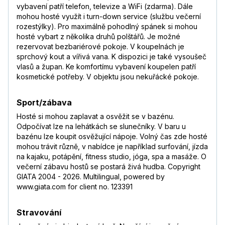
vybavení patří telefon, televize a WiFi (zdarma). Dále
mohou hosté využít i turn-down service (službu večerní
rozestýlky). Pro maximálně pohodlný spánek si mohou
hosté vybart z několika druhů polštářů. Je možné
rezervovat bezbariérové pokoje. V koupelnách je
sprchový kout a vířivá vana. K dispozici je také vysoušeč
vlasů a župan. Ke komfortímu vybavení koupelen patří
kosmetické potřeby. V objektu jsou nekuřácké pokoje.
Sport/zábava
Hosté si mohou zaplavat a osvěžit se v bazénu.
Odpočívat lze na lehátkách se slunečníky. V baru u
bazénu lze koupit osvěžující nápoje. Volný čas zde hosté
mohou trávit různě, v nabídce je například surfování, jízda
na kajaku, potápění, fitness studio, jóga, spa a masáže. O
večerní zábavu hostů se postará živá hudba. Copyright
GIATA 2004 - 2026. Multilingual, powered by
www.giata.com for client no. 123391
Stravování