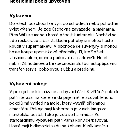
Neoficiální popis ubytování
Vybavení
Do všech poschodí lze vyjít po schodech nebo pohodlně
vyjet výtahem. Je zde úschovna zavazadel a směnárna.
Přes WiFi se mohou hosté připojit k internetu. Nachází se
zde restaurace a bar. Základní potřeby si mohou hosté
koupit v supermarketu. V obchodě se suvenýry si mohou
hosté koupit upomínkové předměty. Ti, kteří přijeli
vlastním autem, mohou parkovat na parkovišti. Hotel
nabízí 24 hodinovou bezpečnostní službu, autopůjčovnu,
transfer-servis, pokojovou službu a prádelnu.
Vybavení pokoje
V pokojích je klimatizace a obývací část. K většině pokojů
patří i terasa, na které se dá příjemně relaxovat. Mnoho
pokojů má výhled na moře, který vytváří příjemnou
atmosféru. Pokoje mají koberec a je v nich kingsize
manželská postel. Také je zde sejf a minibar. Ke
standardnímu vybavení patří varná konvice/kávovar.
Hosté mají k dispozici sadu na žehlení. K základnímu